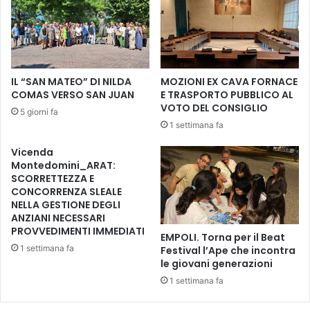
O
I
V
O
O
N
C
A
L
L
E
IL “SAN MATEO” DI NILDA
MOZIONI EX CAVA FORNACE
E
A
COMAS VERSO SAN JUAN
E TRASPORTO PUBBLICO AL
“
N
VOTO DEL CONSIGLIO
5 giorni fa
L
U
1 settimana fa
I
P
B
D
Vicenda
E
I
Montedomini_ARAT:
R
P
SCORRETTEZZA E
I
L
CONCORRENZA SLEALE
D
NELLA GESTIONE DEGLI
A
ANZIANI NECESSARI
I
S
PROVVEDIMENTI IMMEDIATI
C
T
EMPOLI. Torna per il Beat
R
I
1 settimana fa
Festival l’Ape che incontra
E
C
le giovani generazioni
S
F
1 settimana fa
C
R
E
E