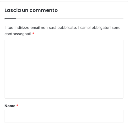
R
E
Lascia un commento
E
”
Il tuo indirizzo email non sarà pubblicato.
I campi obbligatori sono
contrassegnati
*
C
o
m
m
e
n
t
o
Nome
*
*