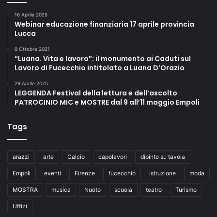
16 Aprile 2025
Webinar educazione finanziaria 17 aprile provincia
Lucca
9 Ottobre 2021
“Luana. Vita e lavoro”: il monumento ai Caduti sul
Lavoro di Fucecchio intitolato a Luana D’Orazio
29 Aprile 2025
LEGGENDA Festival della lettura e dell’ascolto
PATROCINIO MIC e MOSTRE dal 9 all’11 maggio Empoli
Tags
arazzi
arte
Calcio
capolavori
dipinto su tavola
Empoli
eventi
Firenze
fucecchio
istruzione
moda
MOSTRA
musica
Nuoto
scuola
teatro
Turismo
Uffizi