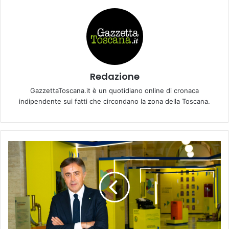
Redazione
GazzettaToscana.it è un quotidiano online di cronaca
indipendente sui fatti che circondano la zona della Toscana.
A
P
O
S
T
E
I
T