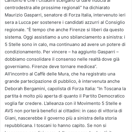
cambino e che i cittadini scelgano di dare fiducia al
centrodestra alle prossime regionali” ha dichiarato
Maurizio Gasparri, senatore di Forza Italia, intervenuto ieri
sera a Lucca per sostenere i candidati azzurri al Consiglio
regionale. “È tempo che anche Firenze si liberi da questo
sistema. Oggi assistiamo a uno sbilanciamento a sinistra: i
5 Stelle sono in calo, ma continuano ad avere un potere di
condizionamento. Per vincere – ha aggiunto Gasparri –
dobbiamo consolidare il consenso nelle realtà dove già
governiamo. Firenze deve tornare medicea”.
All’incontro al Caffè delle Mura, che ha registrato una
grande partecipazione di pubblico, è intervenuta anche
Deborah Bergamini, capolista di Forza Italia: “In Toscana la
partita è molto più aperta di quanto il Partito Democratico
voglia far credere. L’alleanza con il Movimento 5 Stelle e
AVS non porterà benefici ai cittadini: in caso di vittoria di
Giani, nascerebbe il governo più a sinistra della storia
repubblicana. I toscani lo hanno capito. Se non si