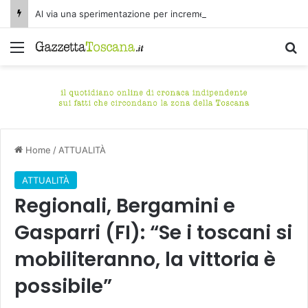
Al via una sperimentazione per incrementare il piano di spazzamento del centro storico di Fucecchio
Menu
C
Home
/
ATTUALITÀ
ATTUALITÀ
Regionali, Bergamini e
Gasparri (FI): “Se i toscani si
mobiliteranno, la vittoria è
possibile”