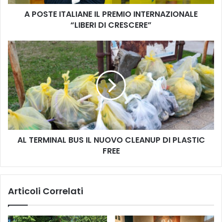
A
A POSTE ITALIANE IL PREMIO INTERNAZIONALE
L
“LIBERI DI CRESCERE”
I
A
N
A
E
L
I
T
L
E
P
R
R
M
E
I
M
N
I
A
O
AL TERMINAL BUS IL NUOVO CLEANUP DI PLASTIC
L
I
FREE
B
N
U
T
S
E
I
Articoli Correlati
R
L
N
N
A
U
Z