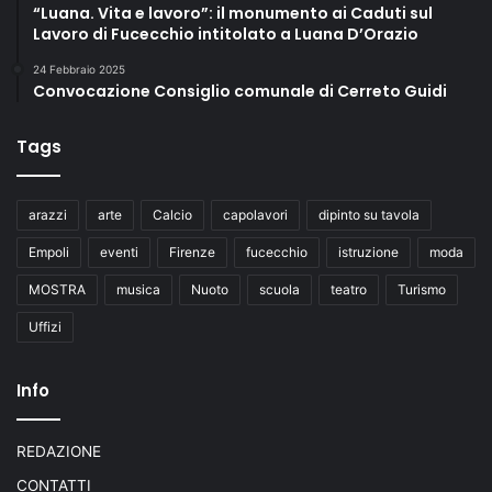
“Luana. Vita e lavoro”: il monumento ai Caduti sul
Lavoro di Fucecchio intitolato a Luana D’Orazio
24 Febbraio 2025
Convocazione Consiglio comunale di Cerreto Guidi
Tags
arazzi
arte
Calcio
capolavori
dipinto su tavola
Empoli
eventi
Firenze
fucecchio
istruzione
moda
MOSTRA
musica
Nuoto
scuola
teatro
Turismo
Uffizi
Info
REDAZIONE
CONTATTI