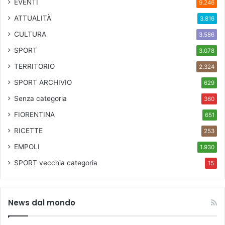
EVENTI
9.246
i
a
ATTUALITÀ
3.816
z
CULTURA
3.586
i
o
SPORT
3.078
n
TERRITORIO
2.324
e
a
SPORT ARCHIVIO
629
l
Senza categoria
360
N
u
FIORENTINA
651
o
RICETTE
253
v
o
EMPOLI
1.930
S
SPORT
vecchia categoria
a
15
c
h
e
News dal mondo
r