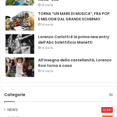
e
14 ore fa
N
TORNA “UN MARE DI MUSICA”, FRA POP
a
E MELODIE DAL GRANDE SCHERMO
n
14 ore fa
n
i
Lorenzo Carlotti è la prima new entry
M
dell’Abc Solettificio Manetti
o
14 ore fa
r
e
t
All’insegna della castellanità, Lorenzo
t
Rosi torna a casa
i
15 ore fa
a
l
l
a
Categorie
p
r
e
NEWS
10.941
m