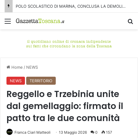
POLO SCOLASTICO DI MARINA, CONCLUSA LA DEMOLIZIONE DELL’ALA NORD-SUD
Menu
C
Home
/
NEWS
NEWS
TERRITORIO
Reggello e Trzebinia unite
dal gemellaggio: firmato il
patto tra le due comunità
Franca Ciari Matteoli
13 Maggio 2026
0
157