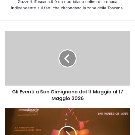
GazzettaToscana.it è un quotidiano online di cronaca
indipendente sui fatti che circondano la zona della Toscana.
G
l
i
E
v
e
n
t
i
Gli Eventi a San Gimignano dal 11 Maggio al 17
a
Maggio 2026
S
a
n
I
G
P
i
R
m
E