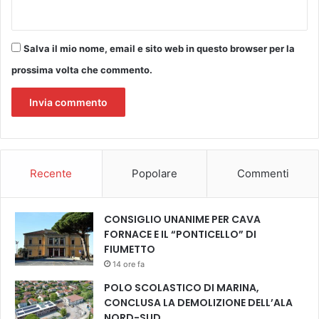
e
r
R
e
Salva il mio nome, email e sito web in questo browser per la
b
prossima volta che commento.
e
l
l
i
o
u
s
Recente
Popolare
Commenti
W
o
m
CONSIGLIO UNANIME PER CAVA
e
FORNACE E IL “PONTICELLO” DI
n
FIUMETTO
-
14 ore fa
A
POLO SCOLASTICO DI MARINA,
n
CONCLUSA LA DEMOLIZIONE DELL’ALA
c
NORD-SUD
h