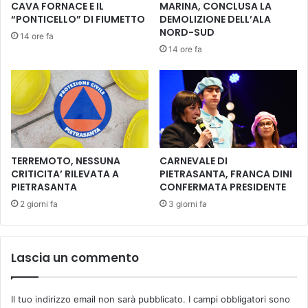
CAVA FORNACE E IL
MARINA, CONCLUSA LA
a
1
“PONTICELLO” DI FIUMETTO
DEMOLIZIONE DELL’ALA
g
s
NORD-SUD
14 ore fa
g
t
14 ore fa
i
I
o
n
2
t
0
e
2
r
6
n
a
t
TERREMOTO, NESSUNA
CARNEVALE DI
i
CRITICITA’ RILEVATA A
PIETRASANTA, FRANCA DINI
o
PIETRASANTA
CONFERMATA PRESIDENTE
n
2 giorni fa
3 giorni fa
a
l
F
Lascia un commento
i
l
m
Il tuo indirizzo email non sarà pubblicato.
I campi obbligatori sono
F