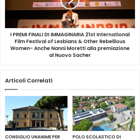
i
M
g
I
n
F
a
I
n
N
o
I PREMI FINALI DI IMMAGINARIA 21st International
A
d
Film Festival of Lesbians & Other Rebellious
L
a
I
Women- Anche Nanni Moretti alla premiazione
l
D
al Nuovo Sacher
1
I
1
I
M
M
Articoli Correlati
a
M
g
A
g
G
i
I
o
N
a
A
l
R
1
I
7
A
CONSIGLIO UNANIME PER
POLO SCOLASTICO DI
M
2