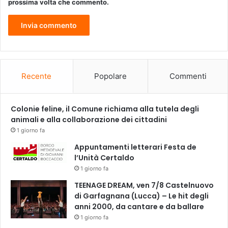
prossima volta che commento.
i
f
i
c
i
e
n
Recente
Popolare
Commenti
t
V
i
Colonie feline, il Comune richiama alla tutela degli
v
animali e alla collaborazione dei cittadini
a
1 giorno fa
l
Appuntamenti letterari Festa de
d
l’Unità Certaldo
i
”
1 giorno fa
,
TEENAGE DREAM, ven 7/8 Castelnuovo
p
di Garfagnana (Lucca) – Le hit degli
r
anni 2000, da cantare e da ballare
o
1 giorno fa
m