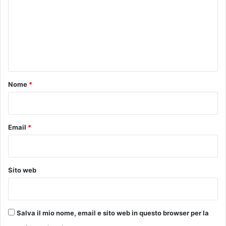
)
m
s
m
e
r
e
a
n
t
a
t
d
o
Nome
*
e
d
*
i
c
Email
*
a
t
a
a
Sito web
l
“
M
a
g
Salva il mio nome, email e sito web in questo browser per la
n