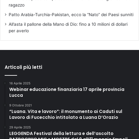
r
ragazzo
e
Patto Arabia-Turchia-Pakistan, ecco la “Nato” dei Paesi sunniti
s
All’asta il pallone della Mano di Dio: fino a 10 milioni di dollari
s
per averlo
o
l
i
b
e
r
Articoli più letti
o
)
16 Aprile 2025
Webinar educazione finanziaria 17 aprile provincia
Lucca
9 Ottobre 2021
“Luana. Vita e lavoro”: il monumento ai Caduti sul
Lavoro di Fucecchio intitolato a Luana D’Orazio
29 Aprile 2025
LEGGENDA Festival della lettura e dell’ascolto