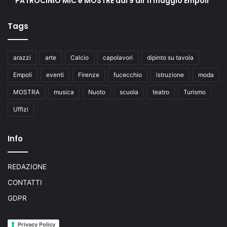
PATROCINIO MIC e MOSTRE dal 9 all’11 maggio Empoli
Tags
arazzi
arte
Calcio
capolavori
dipinto su tavola
Empoli
eventi
Firenze
fucecchio
istruzione
moda
MOSTRA
musica
Nuoto
scuola
teatro
Turismo
Uffizi
Info
REDAZIONE
CONTATTI
GDPR
Privacy Policy