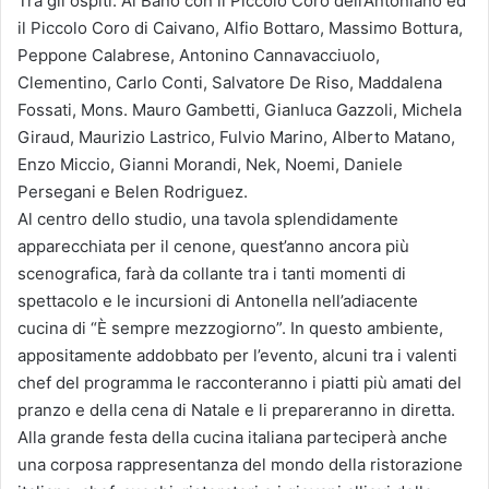
Tra gli ospiti: Al Bano con il Piccolo Coro dell’Antoniano ed
il Piccolo Coro di Caivano, Alfio Bottaro, Massimo Bottura,
Peppone Calabrese, Antonino Cannavacciuolo,
Clementino, Carlo Conti, Salvatore De Riso, Maddalena
Fossati, Mons. Mauro Gambetti, Gianluca Gazzoli, Michela
Giraud, Maurizio Lastrico, Fulvio Marino, Alberto Matano,
Enzo Miccio, Gianni Morandi, Nek, Noemi, Daniele
Persegani e Belen Rodriguez.
Al centro dello studio, una tavola splendidamente
apparecchiata per il cenone, quest’anno ancora più
scenografica, farà da collante tra i tanti momenti di
spettacolo e le incursioni di Antonella nell’adiacente
cucina di “È sempre mezzogiorno”. In questo ambiente,
appositamente addobbato per l’evento, alcuni tra i valenti
chef del programma le racconteranno i piatti più amati del
pranzo e della cena di Natale e li prepareranno in diretta.
Alla grande festa della cucina italiana parteciperà anche
una corposa rappresentanza del mondo della ristorazione