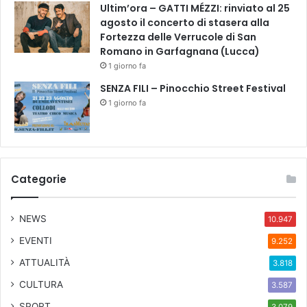
o
Ultim’ora – GATTI MÉZZI: rinviato al 25
s
agosto il concerto di stasera alla
s
Fortezza delle Verrucole di San
a
Romano in Garfagnana (Lucca)
d
1 giorno fa
a
SENZA FILI – Pinocchio Street Festival
g
1 giorno fa
l
i
A
m
i
Categorie
c
i
d
NEWS
10.947
e
l
EVENTI
9.252
l
ATTUALITÀ
3.818
a
L
CULTURA
3.587
i
SPORT