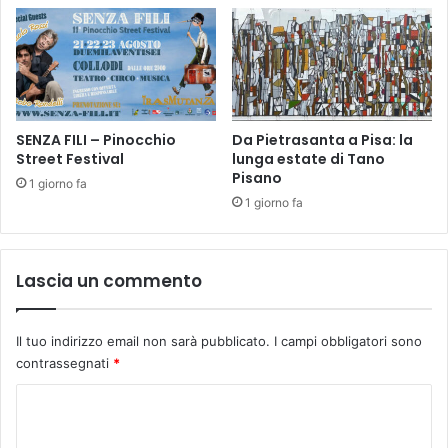
t
8
o
D
2
i
7
c
d
e
i
m
c
SENZA FILI – Pinocchio
Da Pietrasanta a Pisa: la
b
e
Street Festival
lunga estate di Tano
r
Pisano
m
e
1 giorno fa
b
2
1 giorno fa
r
0
e
2
(
5
Lascia un commento
o
r
e
Il tuo indirizzo email non sarà pubblicato.
I campi obbligatori sono
1
contrassegnati
*
9
.
C
0
0
o