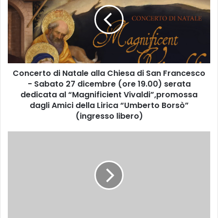
n
c
e
r
t
o
d
Concerto di Natale alla Chiesa di San Francesco
i
- Sabato 27 dicembre (ore 19.00) serata
N
a
dedicata al “Magnificient Vivaldi”,promossa
t
dagli Amici della Lirica “Umberto Borsò”
a
(ingresso libero)
l
e
G
a
l
l
i
l
e
a
v
C
e
h
n
i
t
e
i