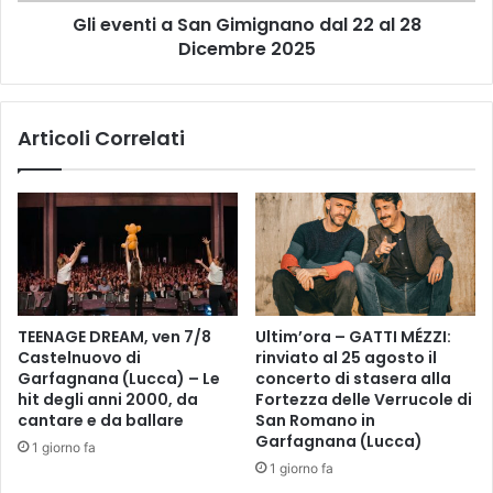
s
Gli eventi a San Gimignano dal 22 al 28
a
a
Dicembre 2025
S
d
a
i
n
S
G
a
Articoli Correlati
i
n
m
F
i
r
g
a
n
n
a
c
n
e
o
s
d
TEENAGE DREAM, ven 7/8
Ultim’ora – GATTI MÉZZI:
c
a
Castelnuovo di
rinviato al 25 agosto il
o
l
Garfagnana (Lucca) – Le
concerto di stasera alla
-
2
hit degli anni 2000, da
Fortezza delle Verrucole di
S
2
cantare e da ballare
San Romano in
a
a
Garfagnana (Lucca)
1 giorno fa
b
l
1 giorno fa
a
2