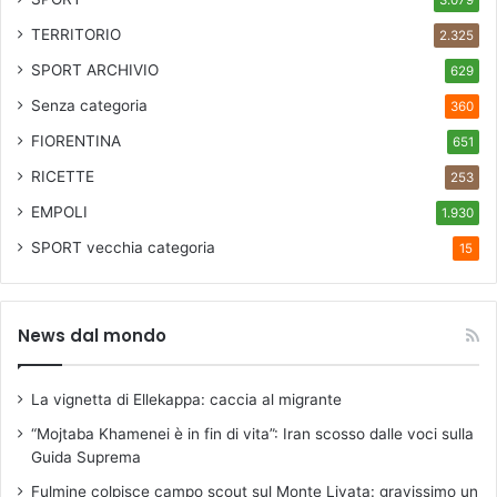
3.079
r
i
TERRITORIO
2.325
c
SPORT ARCHIVIO
a
629
“
Senza categoria
360
U
FIORENTINA
m
651
b
RICETTE
253
e
r
EMPOLI
1.930
t
SPORT
vecchia categoria
15
o
B
o
r
News dal mondo
s
ò
”
La vignetta di Ellekappa: caccia al migrante
(
“Mojtaba Khamenei è in fin di vita”: Iran scosso dalle voci sulla
i
Guida Suprema
n
g
Fulmine colpisce campo scout sul Monte Livata: gravissimo un