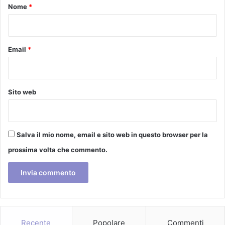
a
o
Nome
*
“
*
L
i
b
Email
*
r
o
s
o
Sito web
s
p
e
s
Salva il mio nome, email e sito web in questo browser per la
o
prossima volta che commento.
”
d
e
l
l
a
C
Recente
Popolare
Commenti
r