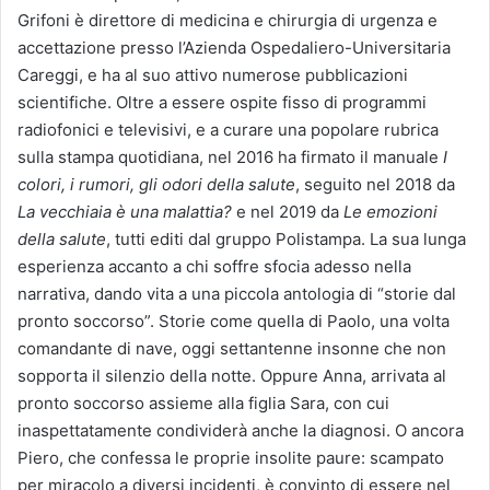
Grifoni è direttore di medicina e chirurgia di urgenza e
accettazione presso l’Azienda Ospedaliero-Universitaria
Careggi, e ha al suo attivo numerose pubblicazioni
scientifiche. Oltre a essere ospite fisso di programmi
radiofonici e televisivi, e a curare una popolare rubrica
sulla stampa quotidiana, nel 2016 ha firmato il manuale
I
colori, i rumori, gli odori della salute
, seguito nel 2018 da
La vecchiaia è una malattia?
e nel 2019 da
Le emozioni
della salute
, tutti editi dal gruppo Polistampa. La sua lunga
esperienza accanto a chi soffre sfocia adesso nella
narrativa, dando vita a una piccola antologia di “storie dal
pronto soccorso”. Storie come quella di Paolo, una volta
comandante di nave, oggi settantenne insonne che non
sopporta il silenzio della notte. Oppure Anna, arrivata al
pronto soccorso assieme alla figlia Sara, con cui
inaspettatamente condividerà anche la diagnosi. O ancora
Piero, che confessa le proprie insolite paure: scampato
per miracolo a diversi incidenti, è convinto di essere nel