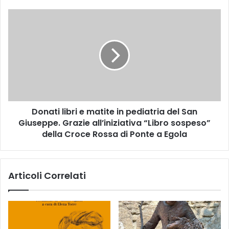
A
C
D
I
o
N
n
I
a
,
t
p
i
a
l
r
i
c
b
o
Donati libri e matite in pediatria del San
r
C
Giuseppe. Grazie all’iniziativa “Libro sospeso”
i
o
e
della Croce Rossa di Ponte a Egola
r
m
s
a
i
t
Articoli Correlati
n
i
i
t
F
e
u
i
c
n
e
p