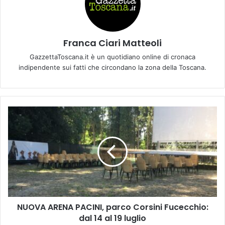
Franca Ciari Matteoli
GazzettaToscana.it è un quotidiano online di cronaca
indipendente sui fatti che circondano la zona della Toscana.
N
U
O
V
A
A
R
E
N
NUOVA ARENA PACINI, parco Corsini Fucecchio:
A
dal 14 al 19 luglio
P