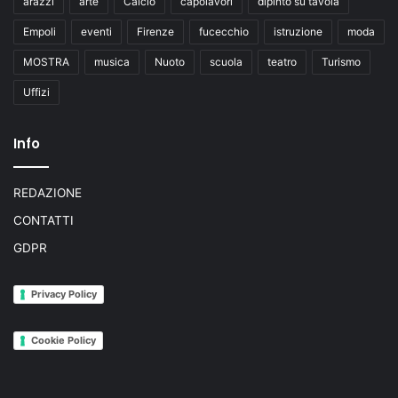
arazzi
arte
Calcio
capolavori
dipinto su tavola
Empoli
eventi
Firenze
fucecchio
istruzione
moda
MOSTRA
musica
Nuoto
scuola
teatro
Turismo
Uffizi
Info
REDAZIONE
CONTATTI
GDPR
Privacy Policy
Cookie Policy