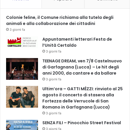
o
c
Colonie feline, il Comune richiama alla tutela degli
e
animali e alla collaborazione dei cittadini
R
3 giorni fa
o
s
Appuntamenti letterari Festa de
s
l’Unità Certaldo
a
3 giorni fa
d
TEENAGE DREAM, ven 7/8 Castelnuovo
i
di Garfagnana (Lucca) – Le hit degli
P
anni 2000, da cantare e da ballare
o
n
3 giorni fa
t
Ultim’ora – GATTI MÉZZI: rinviato al 25
e
agosto il concerto di stasera alla
a
Fortezza delle Verrucole di San
E
Romano in Garfagnana (Lucca)
g
3 giorni fa
o
l
SENZA FILI – Pinocchio Street Festival
a
3 giorni fa