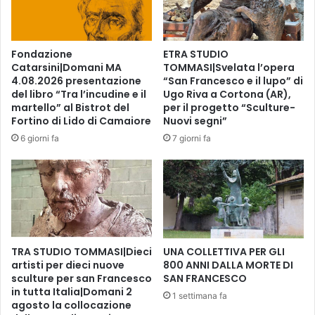
c
e
c
d
h
i
Fondazione
ETRA STUDIO
i
a
Catarsini|Domani MA
TOMMASI|Svelata l’opera
o
t
4.08.2026 presentazione
“San Francesco e il lupo” di
:
r
del libro “Tra l’incudine e il
Ugo Riva a Cortona (AR),
d
i
martello” al Bistrot del
per il progetto “Sculture-
a
a
Fortino di Lido di Camaiore
Nuovi segni”
l
d
6 giorni fa
7 giorni fa
1
e
4
l
a
S
l
a
1
n
9
G
l
i
u
TRA STUDIO TOMMASI|Dieci
UNA COLLETTIVA PER GLI
u
artisti per dieci nuove
800 ANNI DALLA MORTE DI
g
s
sculture per san Francesco
SAN FRANCESCO
l
e
in tutta Italia|Domani 2
i
p
1 settimana fa
agosto la collocazione
o
p