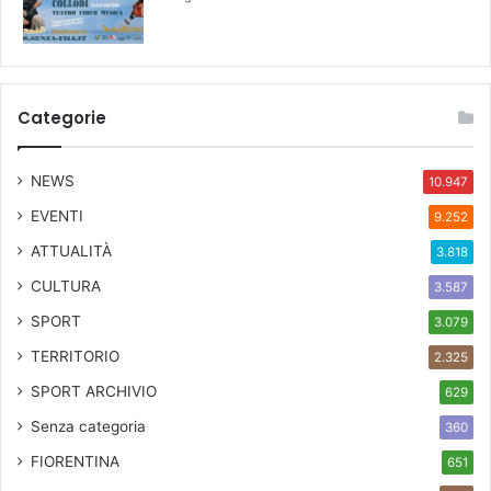
Categorie
NEWS
10.947
EVENTI
9.252
ATTUALITÀ
3.818
CULTURA
3.587
SPORT
3.079
TERRITORIO
2.325
SPORT ARCHIVIO
629
Senza categoria
360
FIORENTINA
651