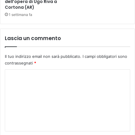
dell’opera di Ugo Riva a
e
Cortona (AR)
.
1 settimana fa
G
r
a
z
Lascia un commento
i
e
a
Il tuo indirizzo email non sarà pubblicato.
I campi obbligatori sono
l
contrassegnati
*
l
’
C
i
o
n
m
i
z
m
i
e
a
t
n
i
t
v