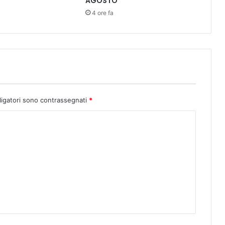
AGOSTO
A
"
4 ore fa
S
O
G
N
I
D
I
P
ligatori sono contrassegnati
*
R
I
M
A
V
E
R
A
"