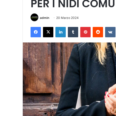
PER I NIDI COMU
admin
20 Marzo 2024
Facebook
X
LinkedIn
Tumblr
Pinterest
Reddit
VK