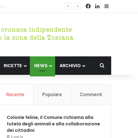
Facebook
LinkedIn
Barra lateral
Cerca per
RICETTE
NEWS
ARCHIVIO
Recente
Popolare
Commenti
Colonie feline, il Comune richiama alla
tutela degli animali e alla collaborazione
dei cittadini
3 ore fa