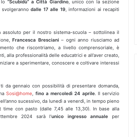
 lo
“Scubidù” a Città Giardino
, unico con la sezione
si svolgeranno
dalle 17 alle 19
, informazioni ai recapiti
assoluto per il nostro sistema-scuola – sottolinea il
zione,
Francesca Bresciani
– ogni anno riusciamo ad
mento che riscontriamo, a livello comprensoriale, è
i, alla professionalità delle educatrici e all’aver creato,
niziare a sperimentare, conoscere e coltivare interessi
i da gennaio con possibilità di presentare domanda,
rma
Sosi@home
,
fino a mercoledì 24 aprile
. Il servizio
ell’anno sucessivo, da lunedì a venerdì, in tempo pieno
t time con pasto (dalle 7,45 alle 13,30). In base alla
ettembre 2024 sarà l’
unico ingresso annuale
per