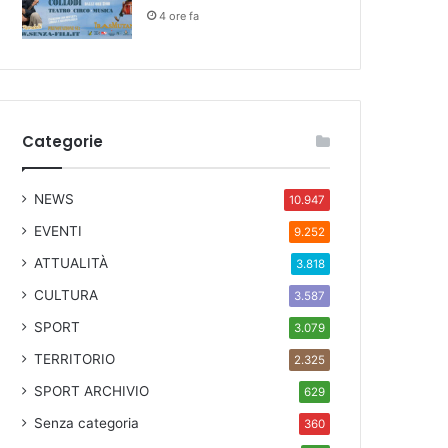
4 ore fa
Categorie
NEWS
10.947
EVENTI
9.252
ATTUALITÀ
3.818
CULTURA
3.587
SPORT
3.079
TERRITORIO
2.325
SPORT ARCHIVIO
629
Senza categoria
360