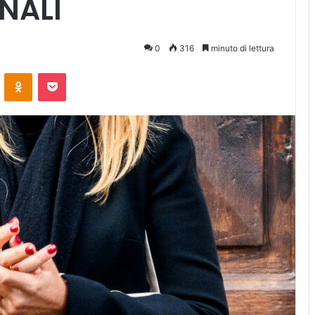
NALI
0
316
minuto di lettura
ontakte
Odnoklassniki
Pocket