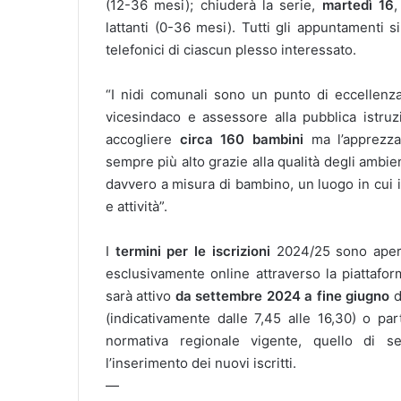
(12-36 mesi); chiuderà la serie,
martedì 16
,
lattanti (0-36 mesi). Tutti gli appuntamenti 
telefonici di ciascun plesso interessato.
“
I nidi comunali sono un punto di eccellenza 
vicesindaco e assessore alla pubblica istru
accogliere
circa 160 bambini
ma l’apprezza
sempre più alto grazie alla qualità degli ambient
davvero a misura di bambino, un luogo in cui i
e attività”.
I
termini per le iscrizioni
2024/25 sono apert
esclusivamente online attraverso la piattafo
sarà attivo
da settembre 2024 a fine giugno
d
(indicativamente dalle 7,45 alle 16,30) o par
normativa regionale vigente, quello di s
l’inserimento dei nuovi iscritti.
—