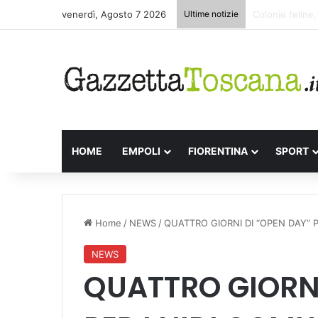
venerdì, Agosto 7 2026
Ultime notizie
Appuntamenti l
HOME
EMPOLI
FIORENTINA
SPORT
Home
/
NEWS
/
QUATTRO GIORNI DI “OPEN DAY” P
NEWS
QUATTRO GIORNI