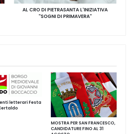
I
AL CRO DI PIETRASANTA L'INIZIATIVA
E
"SOGNI DI PRIMAVERA"
T
R
A
S
A
N
T
A
L
'
I
N
I
Z
ti letterari Festa
I
 Certaldo
A
T
I
MOSTRA PER SAN FRANCESCO,
CANDIDATURE FINO AL 31
V