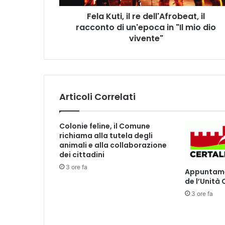
,
Fela Kuti, il re dell'Afrobeat, il
i
racconto di un'epoca in "Il mio dio
l
r
vivente"
e
d
e
l
l
Articoli Correlati
'
A
f
Colonie feline, il Comune
r
richiama alla tutela degli
o
animali e alla collaborazione
b
dei cittadini
e
3 ore fa
Appuntamen
a
de l’Unità
t
3 ore fa
,
i
l