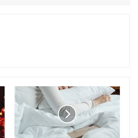
A
L
C
R
O
D
I
P