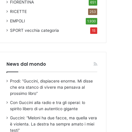
FIORENTINA
651
RICETTE
253
EMPOLI
1.930
SPORT
vecchia categoria
15
News dal mondo
Prodi: “Guccini, dispiacere enorme. Mi disse
che era stanco di vivere ma pensava al
prossimo libro”
Con Guccini alla radio e tra gli operai: lo
spirito libero di un autentico gigante
Guccini: “Meloni ha due facce, ma quella vera
è violenta. La destra ha sempre amato i miei
testi”