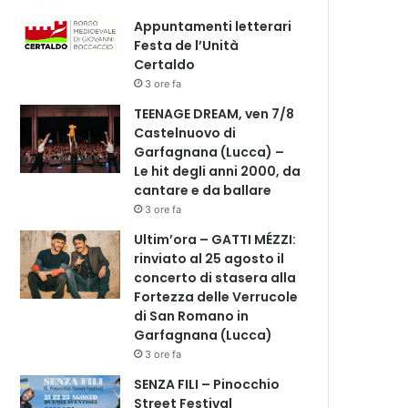
Appuntamenti letterari
Festa de l’Unità
Certaldo
3 ore fa
TEENAGE DREAM, ven 7/8
Castelnuovo di
Garfagnana (Lucca) –
Le hit degli anni 2000, da
cantare e da ballare
3 ore fa
Ultim’ora – GATTI MÉZZI:
rinviato al 25 agosto il
concerto di stasera alla
Fortezza delle Verrucole
di San Romano in
Garfagnana (Lucca)
3 ore fa
SENZA FILI – Pinocchio
Street Festival