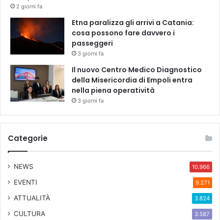
2 giorni fa
Etna paralizza gli arrivi a Catania:
cosa possono fare davvero i
passeggeri
3 giorni fa
Il nuovo Centro Medico Diagnostico
della Misericordia di Empoli entra
nella piena operatività
3 giorni fa
Categorie
NEWS
10.966
EVENTI
9.271
ATTUALITÀ
3.824
CULTURA
3.587