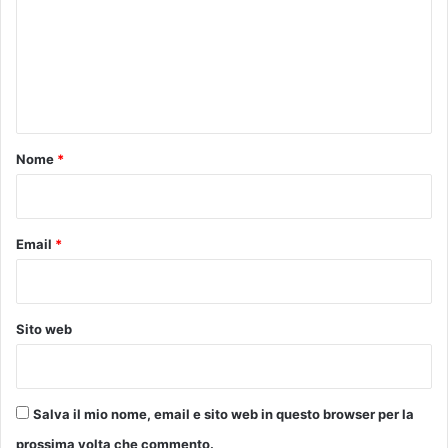
m
m
e
n
t
o
Nome
*
*
Email
*
Sito web
Salva il mio nome, email e sito web in questo browser per la
prossima volta che commento.