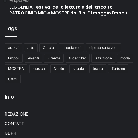
29 Aprile 2025
LEGGENDA Festival della lettura e dell’ascolto
PATROCINIO MIC e MOSTRE dal 9 all’11 maggio Empoli
Tags
arazzi
arte
Calcio
capolavori
dipinto su tavola
Empoli
eventi
Firenze
fucecchio
istruzione
moda
MOSTRA
musica
Nuoto
scuola
teatro
Turismo
Uffizi
Info
REDAZIONE
CONTATTI
GDPR