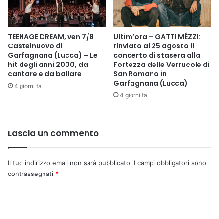
.
(
3
TEENAGE DREAM, ven 7/8
Ultim’ora – GATTI MÉZZI:
0
Castelnuovo di
rinviato al 25 agosto il
m
Garfagnana (Lucca) – Le
concerto di stasera alla
i
hit degli anni 2000, da
Fortezza delle Verrucole di
n
cantare e da ballare
San Romano in
u
Garfagnana (Lucca)
4 giorni fa
t
4 giorni fa
i
)
Lascia un commento
Il tuo indirizzo email non sarà pubblicato.
I campi obbligatori sono
contrassegnati
*
C
o