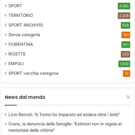
SPORT
3.082
TERRITORIO
2.328
SPORT ARCHIVIO
629
Senza categoria
361
FIORENTINA
651
RICETTE
253
EMPOLI
1.930
SPORT
vecchia categoria
15
News dal mondo
Livio Berruti: “A Torino ho imparato ad andare oltre i limiti”
Crans, la denuncia delle famiglie: “Estintori non in regola al
memoriale delle vittime”