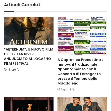
Articoli Correlati
p
e
u
v
b
e
b
r
l
d
i
u
c
r
a
e
2
s
“AETERNUM”, IL NUOVO FILM
7
a
DI JORDAN RIVER
.
l
ANNUNCIATO AL LOCARNO
A Capranica Prenestina si
0
t
FILM FESTIVAL
rinnova il tradizionale
2
a
appuntamento con il
13 ore fa
.
t
Concerto di Ferragosto
2
e
presso il Tempio della
0
e
Maddalena.
p
2 giorni fa
e
s
t
o