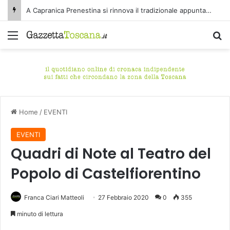
A Capranica Prenestina si rinnova il tradizionale appuntamento con il Concerto di Ferragosto presso il Tempio della Maddalena.
Menu
C
Home
/
EVENTI
EVENTI
Quadri di Note al Teatro del
Popolo di Castelfiorentino
Franca Ciari Matteoli
27 Febbraio 2020
0
355
minuto di lettura