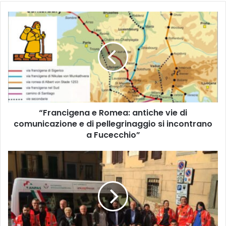
“
F
r
a
n
c
i
g
e
“Francigena e Romea: antiche vie di
n
comunicazione e di pellegrinaggio si incontrano
a
e
a Fucecchio”
R
o
U
m
n
e
n
a
u
:
o
a
v
n
o