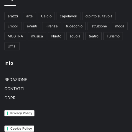
arazzi
arte
Calcio
capolavori
dipinto su tavola
Empoli
eventi
Firenze
fucecchio
istruzione
moda
MOSTRA
musica
Nuoto
scuola
teatro
Turismo
Uffizi
Info
REDAZIONE
CONTATTI
GDPR
Privacy Policy
Cookie Policy