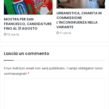
u
e
r
e
b
URBANISTICA, CHIARITA IN
d
a
COMMISSIONE
MOSTRA PER SAN
i
n
L’INCONGRUENZA NELLA
FRANCESCO, CANDIDATURE
p
o
VARIANTE
FINO AL 31 AGOSTO
e
a
11 ore fa
10 ore fa
l
C
l
a
e
s
g
t
Lascia un commento
r
e
i
l
n
f
Il tuo indirizzo email non sarà pubblicato.
I campi obbligatori sono
a
i
contrassegnati
*
g
o
g
r
C
i
e
o
o
n
s
m
t
i
i
m
i
n