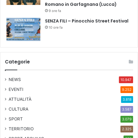
Romano in Garfagnana (Lucca)
9 ore fa
SENZA FILI – Pinocchio Street Festival
10 ore fa
Categorie
NEWS
10.947
EVENTI
9.252
ATTUALITÀ
3.818
CULTURA
3.587
SPORT
3.079
TERRITORIO
2.325