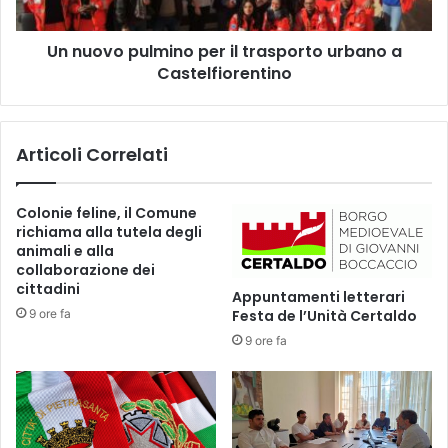
t
p
i
u
c
Un nuovo pulmino per il trasporto urbano a
l
h
Castelfiorentino
m
e
i
v
n
i
o
Articoli Correlati
e
p
d
e
i
r
Colonie feline, il Comune
c
i
richiama alla tutela degli
o
l
animali e alla
m
t
collaborazione dei
u
r
cittadini
Appuntamenti letterari
n
a
9 ore fa
Festa de l’Unità Certaldo
i
s
c
9 ore fa
p
a
o
z
r
i
t
o
o
n