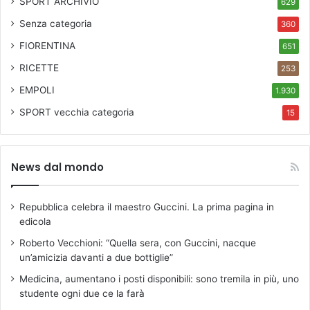
SPORT ARCHIVIO
629
Senza categoria
360
FIORENTINA
651
RICETTE
253
EMPOLI
1.930
SPORT
vecchia categoria
15
News dal mondo
Repubblica celebra il maestro Guccini. La prima pagina in
edicola
Roberto Vecchioni: “Quella sera, con Guccini, nacque
un’amicizia davanti a due bottiglie”
Medicina, aumentano i posti disponibili: sono tremila in più, uno
studente ogni due ce la farà