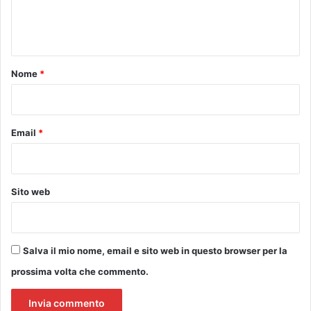
e
n
o
c
n
o
t
n
t
o
Nome
*
r
*
a
n
o
Email
*
a
F
u
c
Sito web
e
c
c
h
Salva il mio nome, email e sito web in questo browser per la
i
o
prossima volta che commento.
”