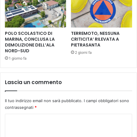
i
n
o
A
l
POLO SCOLASTICO DI
TERREMOTO, NESSUNA
t
MARINA, CONCLUSA LA
CRITICITA’ RILEVATA A
o
DEMOLIZIONE DELL’ALA
PIETRASANTA
NORD-SUD
p
2 giorni fa
a
1 giorno fa
s
c
i
Lascia un commento
o
Il tuo indirizzo email non sarà pubblicato.
I campi obbligatori sono
contrassegnati
*
C
o
m