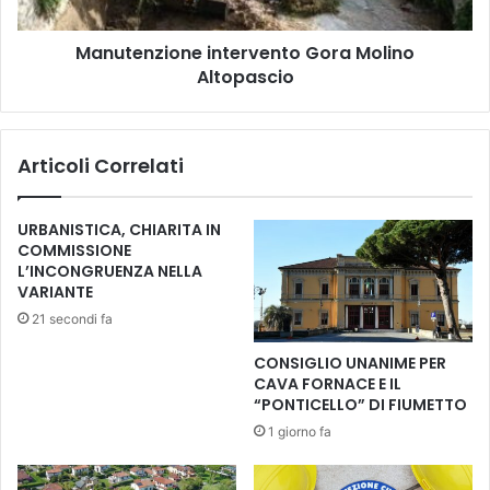
F
z
e
i
Manutenzione intervento Gora Molino
l
o
i
Altopascio
n
c
e
e
i
L
n
Articoli Correlati
i
t
m
e
o
r
URBANISTICA, CHIARITA IN
s
v
COMMISSIONE
a
e
L’INCONGRUENZA NELLA
n
n
VARIANTE
i
t
21 secondi fa
o
G
CONSIGLIO UNANIME PER
o
CAVA FORNACE E IL
r
“PONTICELLO” DI FIUMETTO
a
1 giorno fa
M
o
l