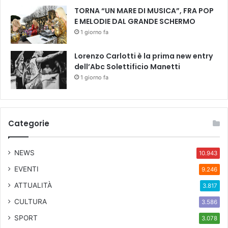
TORNA “UN MARE DI MUSICA”, FRA POP
E MELODIE DAL GRANDE SCHERMO
1 giorno fa
Lorenzo Carlotti è la prima new entry
dell’Abc Solettificio Manetti
1 giorno fa
Categorie
NEWS
10.943
EVENTI
9.246
ATTUALITÀ
3.817
CULTURA
3.586
SPORT
3.078