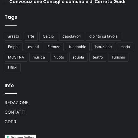
Convocazione Consiglio comunale di Cerreto Guidi
Tags
arazzi
arte
Calcio
capolavori
dipinto su tavola
Empoli
eventi
Firenze
fucecchio
istruzione
moda
MOSTRA
musica
Nuoto
scuola
teatro
Turismo
Uffizi
Info
REDAZIONE
CONTATTI
GDPR
Privacy Policy