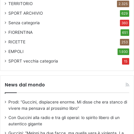
TERRITORIO
2.325
SPORT ARCHIVIO
629
Senza categoria
360
FIORENTINA
651
RICETTE
253
EMPOLI
1.930
SPORT
vecchia categoria
15
News dal mondo
Prodi: “Guccini, dispiacere enorme. Mi disse che era stanco di
vivere ma pensava al prossimo libro”
Con Guccini alla radio e tra gli operai: lo spirito libero di un
autentico gigante
Guccini: “Meloni ha due facce, ma quella vera è violenta. La