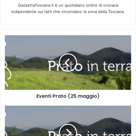
GazzettaToscana.it è un quotidiano online di cronaca
indipendente sui fatti che circondano la zona della Toscana.
E
v
e
n
t
i
P
r
a
Eventi Prato (25 maggio)
t
o
(
P
2
r
5
a
m
t
a
o