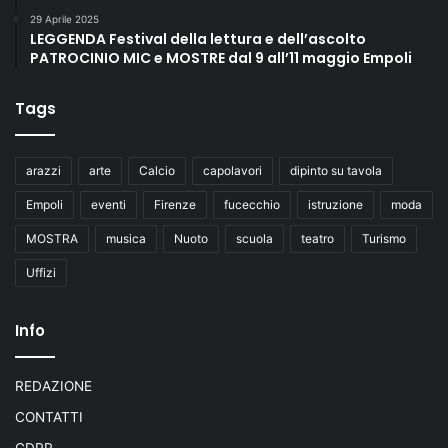
29 Aprile 2025
LEGGENDA Festival della lettura e dell’ascolto
PATROCINIO MIC e MOSTRE dal 9 all’11 maggio Empoli
Tags
arazzi
arte
Calcio
capolavori
dipinto su tavola
Empoli
eventi
Firenze
fucecchio
istruzione
moda
MOSTRA
musica
Nuoto
scuola
teatro
Turismo
Uffizi
Info
REDAZIONE
CONTATTI
GDPR