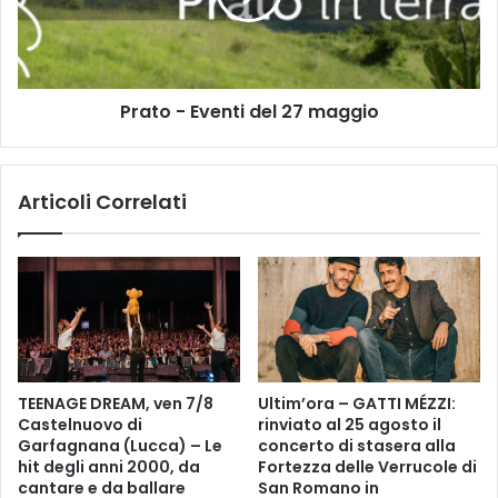
g
-
g
E
i
v
o
e
Prato - Eventi del 27 maggio
)
n
t
i
d
Articoli Correlati
e
l
2
7
m
a
g
g
i
TEENAGE DREAM, ven 7/8
Ultim’ora – GATTI MÉZZI:
o
Castelnuovo di
rinviato al 25 agosto il
Garfagnana (Lucca) – Le
concerto di stasera alla
hit degli anni 2000, da
Fortezza delle Verrucole di
cantare e da ballare
San Romano in