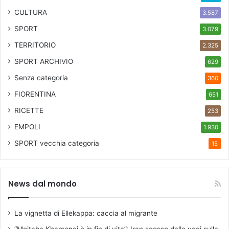
CULTURA
3.587
SPORT
3.079
TERRITORIO
2.325
SPORT ARCHIVIO
629
Senza categoria
360
FIORENTINA
651
RICETTE
253
EMPOLI
1.930
SPORT
vecchia categoria
15
News dal mondo
La vignetta di Ellekappa: caccia al migrante
“Mojtaba Khamenei è in fin di vita”: Iran scosso dalle voci sulla