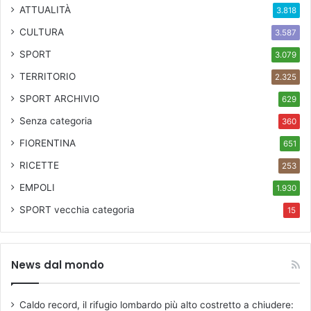
ATTUALITÀ
3.818
CULTURA
3.587
SPORT
3.079
TERRITORIO
2.325
SPORT ARCHIVIO
629
Senza categoria
360
FIORENTINA
651
RICETTE
253
EMPOLI
1.930
SPORT
vecchia categoria
15
News dal mondo
Caldo record, il rifugio lombardo più alto costretto a chiudere: