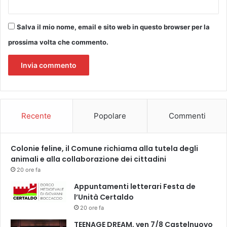
A
s
u
Salva il mio nome, email e sito web in questo browser per la
m
prossima volta che commento.
e
s
s
a
i
n
s
Recente
Popolare
Commenti
i
c
u
Colonie feline, il Comune richiama alla tutela degli
r
animali e alla collaborazione dei cittadini
e
z
20 ore fa
z
Appuntamenti letterari Festa de
a
l’Unità Certaldo
"
20 ore fa
TEENAGE DREAM, ven 7/8 Castelnuovo