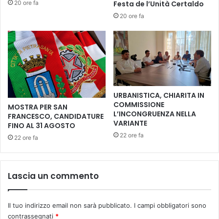
20 ore fa
Festa de l’Unità Certaldo
o
i
i
20 ore fa
a
e
n
s
o
e
B
g
o
e
s
n
i
e
s
URBANISTICA, CHIARITA IN
r
c
COMMISSIONE
MOSTRA PER SAN
o
r
L’INCONGRUENZA NELLA
FRANCESCO, CANDIDATURE
s
i
VARIANTE
FINO AL 31 AGOSTO
a
v
22 ore fa
22 ore fa
B
e
e
a
f
M
a
e
Lascia un commento
n
l
a
o
a
n
Il tuo indirizzo email non sarà pubblicato.
I campi obbligatori sono
l
i
contrassegnati
*