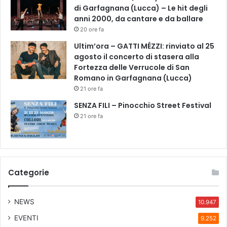
di Garfagnana (Lucca) – Le hit degli
anni 2000, da cantare e da ballare
20 ore fa
Ultim’ora – GATTI MÉZZI: rinviato al 25
agosto il concerto di stasera alla
Fortezza delle Verrucole di San
Romano in Garfagnana (Lucca)
21 ore fa
SENZA FILI – Pinocchio Street Festival
21 ore fa
Categorie
NEWS
10.947
EVENTI
9.252