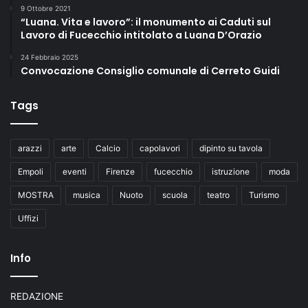
9 Ottobre 2021
“Luana. Vita e lavoro”: il monumento ai Caduti sul
Lavoro di Fucecchio intitolato a Luana D’Orazio
24 Febbraio 2025
Convocazione Consiglio comunale di Cerreto Guidi
Tags
arazzi
arte
Calcio
capolavori
dipinto su tavola
Empoli
eventi
Firenze
fucecchio
istruzione
moda
MOSTRA
musica
Nuoto
scuola
teatro
Turismo
Uffizi
Info
REDAZIONE