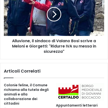
l
r
l
i
u
o
v
n
i
i
o
d
n
i
e
S
Alluvione, il sindaco di Vaiano Bosi scrive a
,
e
Meloni e Giorgetti: "Ridurre IVA su messa in
i
r
l
sicurezza"
r
s
a
i
v
n
Articoli Correlati
a
d
l
a
l
c
Colonie feline, il Comune
e
o
richiama alla tutela degli
p
d
animali e alla
i
i
collaborazione dei
s
V
cittadini
Appuntamenti letterari
t
a