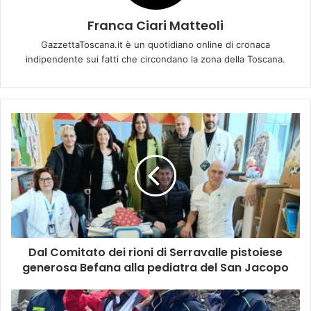
Franca Ciari Matteoli
GazzettaToscana.it è un quotidiano online di cronaca
indipendente sui fatti che circondano la zona della Toscana.
D
a
l
C
o
m
i
t
a
Dal Comitato dei rioni di Serravalle pistoiese
t
generosa Befana alla pediatra del San Jacopo
o
d
e
A
i