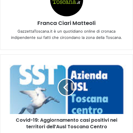
Franca Ciari Matteoli
GazzettaToscana.it è un quotidiano online di cronaca
indipendente sui fatti che circondano la zona della Toscana.
C
o
v
i
d
-
1
9
:
Covid-19: Aggiornamento casi positivi nei
A
territori dell’Ausl Toscana Centro
g
g