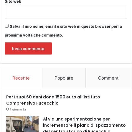
Sito web
e
l
l
’
Salva il mio nome, email e sito web in questo browser per la
a
prossima volta che commento.
t
t
i
v
i
t
à
Recente
Popolare
Commenti
d
i
p
Per i suoi 60 anni dona 1500 euro all’Istituto
r
Comprensivo Fucecchio
i
1 giorno fa
m
o
Al via una sperimentazione per
l
incrementare il piano di spazzamento
i
del centro storico di Fucecchio