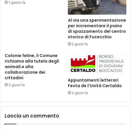
1 giorno fa
i
,
n
c
e
i
Al via una sperimentazione
i
t
per incrementare il piano
t
o
di spazzamento del centro
e
l
storico di Fucecchio
r
o
2 giorni fa
r
g
i
i
Colonie feline, il Comune
t
c
richiama alla tutela degli
o
o
animali e alla
r
e
collaborazione dei
i
cittadini
c
Appuntamenti letterari
d
o
3 giorni fa
Festa de l’Unità Certaldo
e
l
3 giorni fa
l
o
l
n
’
r
A
e
Lascia un commento
u
t
s
t