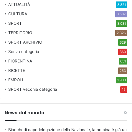
ATTUALITÀ
3.821
CULTURA
3.587
SPORT
3.081
TERRITORIO
2.326
SPORT ARCHIVIO
629
Senza categoria
360
FIORENTINA
651
RICETTE
253
EMPOLI
1.930
SPORT
vecchia categoria
15
News dal mondo
Bianchedi capodelegazione della Nazionale, la nomina è già un