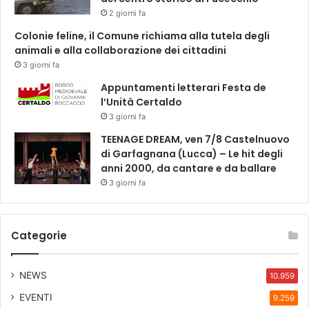
v
2 giorni fa
e
Colonie feline, il Comune richiama alla tutela degli
l
animali e alla collaborazione dei cittadini
l
3 giorni fa
o
.
Appuntamenti letterari Festa de
l’Unità Certaldo
3 giorni fa
TEENAGE DREAM, ven 7/8 Castelnuovo
di Garfagnana (Lucca) – Le hit degli
anni 2000, da cantare e da ballare
3 giorni fa
Categorie
NEWS
10.959
EVENTI
9.259