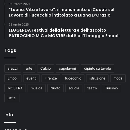
9 Ottobre 2021
“Luana. Vita e lavoro”: il monumento ai Caduti sul
Lavoro di Fucecchio intitolato a Luana D’Orazio
29 Aprile 2025
LEGGENDA Festival della lettura e dell’ascolto
PATROCINIO MIC e MOSTRE dal 9 all’11 maggio Empoli
Tags
arazzi
arte
Calcio
capolavori
dipinto su tavola
Empoli
eventi
Firenze
fucecchio
istruzione
moda
MOSTRA
musica
Nuoto
scuola
teatro
Turismo
Uffizi
Info