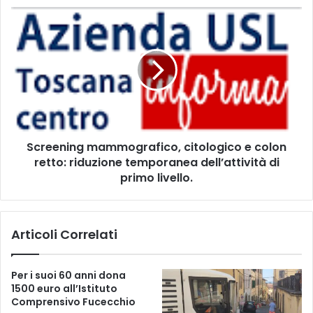
i
S
o
c
r
r
n
e
a
e
m
n
e
i
n
n
t
g
o
Screening mammografico, citologico e colon
m
c
retto: riduzione temporanea dell’attività di
a
a
m
primo livello.
s
m
i
o
p
g
Articoli Correlati
o
r
s
a
i
f
Per i suoi 60 anni dona
t
i
1500 euro all’Istituto
i
c
Comprensivo Fucecchio
v
o