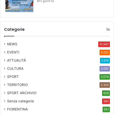
2 giorni fa
Categorie
NEWS
10.947
EVENTI
9.252
ATTUALITÀ
3.818
CULTURA
3.587
SPORT
3.079
TERRITORIO
2.325
SPORT ARCHIVIO
629
Senza categoria
360
FIORENTINA
651