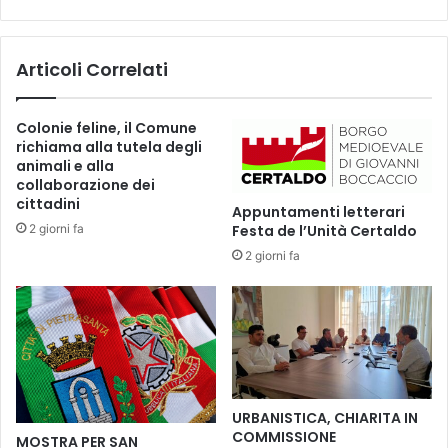
y
C
S
I
c
E
Articoli Correlati
o
,
r
4
i
0
Colonie feline, il Comune
n
0
richiama alla tutela degli
g
0
animali e alla
D
collaborazione dei
O
cittadini
Appuntamenti letterari
C
2 giorni fa
Festa de l’Unità Certaldo
U
2 giorni fa
M
E
N
T
I
C
A
R
URBANISTICA, CHIARITA IN
T
COMMISSIONE
MOSTRA PER SAN
A