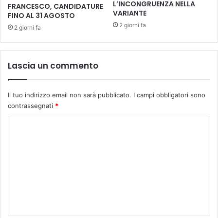
L’INCONGRUENZA NELLA
FRANCESCO, CANDIDATURE
C
VARIANTE
FINO AL 31 AGOSTO
E
2 giorni fa
2 giorni fa
I
D
A
S
Lascia un commento
O
S
T
Il tuo indirizzo email non sarà pubblicato.
I campi obbligatori sono
I
contrassegnati
*
T
U
C
I
o
R
m
E
m
e
n
t