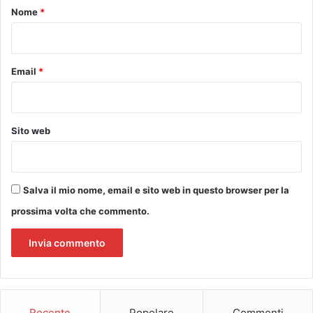
o
o
Nome
*
i
9
z
*
M
i
a
o
g
Email
*
I
g
s
i
p
o
e
<
t
Sito web
9
t
1
i
3
v
4
o
Salva il mio nome, email e sito web in questo browser per la
2
A
prossima volta che commento.
.
s
1
l
>
.
I
l
r
u
Recente
Popolare
Commenti