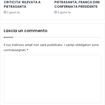
e
a
CRITICITA’ RILEVATA A
PIETRASANTA, FRANCA DINI
n
t
PIETRASANTA
CONFERMATA PRESIDENTE
t
t
2 giorni fa
3 giorni fa
o
i
-
v
4
i
Lascia un commento
7
t
°
à
e
d
d
Il tuo indirizzo email non sarà pubblicato.
I campi obbligatori sono
a
i
contrassegnati
*
p
z
a
C
i
r
o
t
o
n
e
m
e
d
|
m
e
S
l
e
a
S
n
b
e
a
r
t
t
v