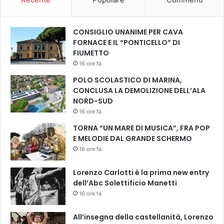
o
l
o
CONSIGLIO UNANIME PER CAVA
a
FORNACE E IL “PONTICELLO” DI
t
FIUMETTO
t
16 ore fa
i
POLO SCOLASTICO DI MARINA,
v
CONCLUSA LA DEMOLIZIONE DELL’ALA
o
NORD-SUD
d
e
16 ore fa
l
TORNA “UN MARE DI MUSICA”, FRA POP
l
E MELODIE DAL GRANDE SCHERMO
’
16 ore fa
A
z
Lorenzo Carlotti è la prima new entry
i
dell’Abc Solettificio Manetti
e
16 ore fa
n
d
a
All’insegna della castellanità, Lorenzo