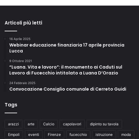
Articoli più letti
16 Aprile 2025
Webinar educazione finanziaria 17 aprile provincia
Lucca
9 Ottobre 2021
“Luana. Vita e lavoro”: il monumento ai Caduti sul
Lavoro di Fucecchio intitolato a Luana D’Orazio
24 Febbraio 2025
Convocazione Consiglio comunale di Cerreto Guidi
Tags
arazzi
arte
Calcio
capolavori
dipinto su tavola
Empoli
eventi
Firenze
fucecchio
istruzione
moda