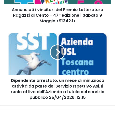
t
Annunciati i vincitori del Premio Letteratura
i
Ragazzi di Cento - 47° edizione | Sabato 9
i
v
Maggio <91342.1>
i
n
D
c
i
i
p
t
e
o
n
r
d
i
e
d
n
e
t
l
Dipendente arrestato, un mese di minuziosa
e
P
attività da parte del Servizio Ispettivo Asl. Il
a
r
r
ruolo attivo dell’Azienda a tutela del servizio
e
r
pubblico 25/04/2026, 12:15
m
e
i
s
o
t