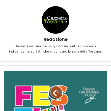
Redazione
GazzettaToscana.it è un quotidiano online di cronaca
indipendente sui fatti che circondano la zona della Toscana.
A
n
n
u
n
c
i
a