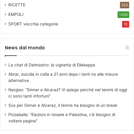
RICETTE
253
l
i
EMPOLI
1.930
c
SPORT
vecchia categoria
o
15
2
5
/
News dal mondo
0
4
/
Le chat di Delmastro: la vignetta di Ellekappa
2
Abrar, suicida in cella a 21 anni dopo i tanti no alle misure
0
alternative
2
6
Nargiso: “Sinner e Alcaraz? Vi spiego perché nel tennis di oggi
,
ci sono tanti infortuni”
1
Sos per Sinner e Alcaraz, il tennis ha bisogno di un break
2
:
Pizzaballa: “Elezioni in Israele e Palestina, c’è bisogno di
1
voltare pagina”
5