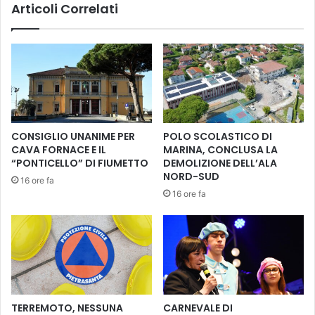
L
Articoli Correlati
a
e
t
t
o
t
,
e
u
r
n
a
m
t
e
u
s
CONSIGLIO UNANIME PER
POLO SCOLASTICO DI
r
e
CAVA FORNACE E IL
MARINA, CONCLUSA LA
a
d
“PONTICELLO” DI FIUMETTO
DEMOLIZIONE DELL’ALA
R
i
NORD-SUD
16 ore fa
a
m
16 ore fa
g
i
a
n
z
u
z
z
i
i
d
o
i
s
C
a
TERREMOTO, NESSUNA
CARNEVALE DI