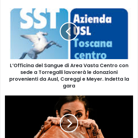
L
’
O
f
f
i
c
i
n
L’Officina del Sangue di Area Vasta Centro con
a
sede a Torregalli lavorerà le donazioni
d
e
provenienti da Ausl, Careggi e Meyer. Indetta la
l
gara
S
a
M
n
A
g
M
u
M
e
E
d
A
i
M