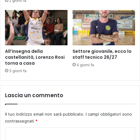
2 giorni fa
e
d
a
o
T
n
o
i
r
F
r
i
e
r
g
e
All’insegna della
Settore giovanile, ecco lo
a
n
castellanità, Lorenzo Rosi
staff tecnico 26/27
l
torna a casa
z
4 giorni fa
l
e
3 giorni fa
i
-
l
P
a
R
Lascia un commento
v
I
o
M
r
A
e
Il tuo indirizzo email non sarà pubblicato.
I campi obbligatori sono
N
r
contrassegnati
*
A
à
Z
C
l
I