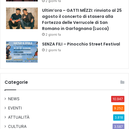
2 giorni fa
n
S
d
A
Ultim’ora – GATTI MÉZZI: rinviato al 25
e
N
agosto il concerto di stasera alla
t
T
Fortezza delle Verrucole di San
t
I
Romano in Garfagnana (Lucca)
a
N
2 giorni fa
l
E
SENZA FILI – Pinocchio Street Festival
a
L
2 giorni fa
g
L
a
I
r
a
Categorie
NEWS
10.947
EVENTI
9.252
ATTUALITÀ
3.818
CULTURA
3.587