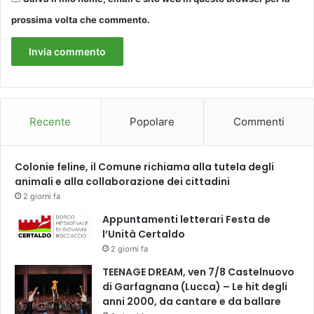
a
-
prossima volta che commento.
A
c
u
o
s
n
l
E
,
L
C
E
a
N
Recente
Popolare
Commenti
r
A
e
M
g
I
Colonie feline, il Comune richiama alla tutela degli
g
R
animali e alla collaborazione dei cittadini
i
A
2 giorni fa
e
N
M
Appuntamenti letterari Festa de
D
e
l’Unità Certaldo
A
y
e
2 giorni fa
e
L
TEENAGE DREAM, ven 7/8 Castelnuovo
r
I
di Garfagnana (Lucca) – Le hit degli
.
S
anni 2000, da cantare e da ballare
I
A