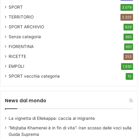
SPORT
3.079
TERRITORIO
2.325
SPORT ARCHIVIO
629
Senza categoria
360
FIORENTINA
651
RICETTE
253
EMPOLI
1.930
SPORT
vecchia categoria
15
News dal mondo
La vignetta di Ellekappa: caccia al migrante
“Mojtaba Khamenei è in fin di vita”: Iran scosso dalle voci sulla
Guida Suprema