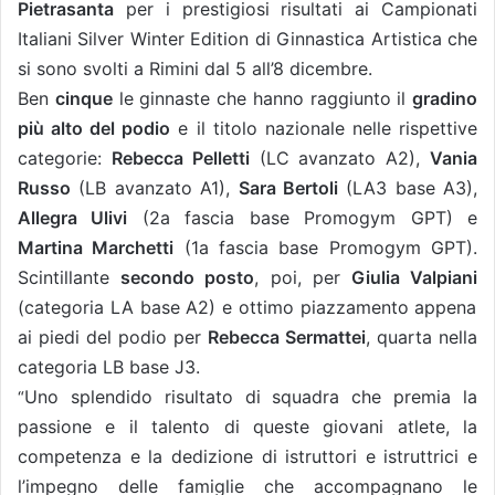
Pietrasanta
per i prestigiosi risultati ai Campionati
Italiani Silver Winter Edition di Ginnastica Artistica che
si sono svolti a Rimini dal 5 all’8 dicembre.
Ben
cinque
le ginnaste che hanno raggiunto il
gradino
più alto del podio
e il titolo nazionale nelle rispettive
categorie:
Rebecca Pelletti
(LC avanzato A2),
Vania
Russo
(LB avanzato A1),
Sara Bertoli
(LA3 base A3),
Allegra Ulivi
(2a fascia base Promogym GPT) e
Martina Marchetti
(1a fascia base Promogym GPT).
Scintillante
secondo posto
, poi, per
Giulia Valpiani
(categoria LA base A2) e ottimo piazzamento appena
ai piedi del podio per
Rebecca Sermattei
, quarta nella
categoria LB base J3.
Uno splendido risultato di squadra che premia la
“
passione e il talento di queste giovani atlete, la
competenza e la dedizione di istruttori e istruttrici e
l’impegno delle famiglie che accompagnano le