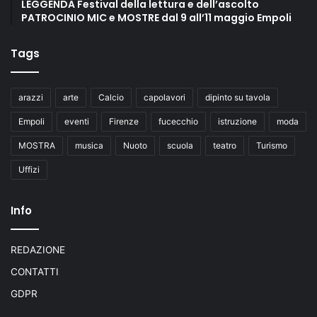
LEGGENDA Festival della lettura e dell’ascolto
PATROCINIO MIC e MOSTRE dal 9 all’11 maggio Empoli
Tags
arazzi
arte
Calcio
capolavori
dipinto su tavola
Empoli
eventi
Firenze
fucecchio
istruzione
moda
MOSTRA
musica
Nuoto
scuola
teatro
Turismo
Uffizi
Info
REDAZIONE
CONTATTI
GDPR