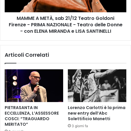
A
E
r
T
e
MAMME A METÀ, sab 21/12 Teatro Goldoni
À
a
Firenze - PRIMA NAZIONALE - Teatro delle Donne
,
V
s
- con ELENA MIRANDA e LISA SANTINELLI
a
a
s
b
t
2
a
Articoli Correlati
1
C
/
e
1
n
2
t
T
r
e
o
a
c
t
o
r
PIETRASANTA IN
Lorenzo Carlotti è la prima
n
o
ECCELLENZA, L’ASSESSORE
new entry dell’Abc
s
G
COSCI: “TRAGUARDO
Solettificio Manetti
e
o
MERITATO”
3 giorni fa
d
l