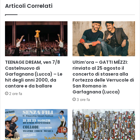
Articoli Correlati
l
I
a
A
r
l
a
l
s
u
s
v
e
i
g
o
n
n
TEENAGE DREAM, ven 7/8
Ultim’ora – GATTI MÉZZI:
a
e
Castelnuovo di
rinviato al 25 agosto il
m
2
Garfagnana (Lucca) – Le
concerto di stasera alla
u
0
hit degli anni 2000, da
Fortezza delle Verrucole di
s
2
cantare e da ballare
San Romano in
i
5
Garfagnana (Lucca)
2 ore fa
c
R
3 ore fa
a
i
l
c
e
o
L
g
'
n
A
i