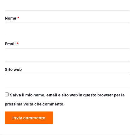
|
2
t
5
o
Nome
*
g
*
i
u
g
Email
*
n
o
G
r
Sito web
u
p
p
o
Salva il mio nome, email e sito web in questo browser per la
d
i
prossima volta che commento.
a
c
c
o
m