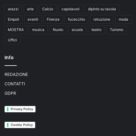
arazzi
arte
Calcio
capolavori
dipinto su tavola
Empoli
eventi
Firenze
fucecchio
istruzione
moda
MOSTRA
musica
Nuoto
scuola
teatro
Turismo
Uffizi
Info
REDAZIONE
CONTATTI
GDPR
Privacy Policy
Cookie Policy