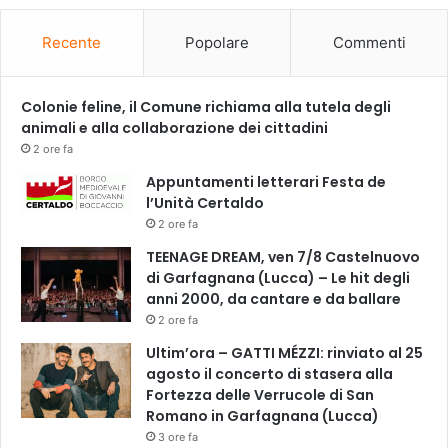
p
a
Recente
Popolare
Commenti
g
n
a
Colonie feline, il Comune richiama alla tutela degli
m
animali e alla collaborazione dei cittadini
e
2 ore fa
n
Appuntamenti letterari Festa de
t
l’Unità Certaldo
o
F
2 ore fa
i
TEENAGE DREAM, ven 7/8 Castelnuovo
l
di Garfagnana (Lucca) – Le hit degli
a
anni 2000, da cantare e da ballare
r
2 ore fa
m
o
Ultim’ora – GATTI MÉZZI: rinviato al 25
n
agosto il concerto di stasera alla
i
Fortezza delle Verrucole di San
c
Romano in Garfagnana (Lucca)
a
3 ore fa