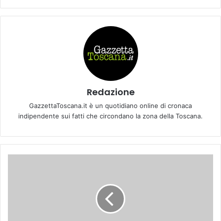
Redazione
GazzettaToscana.it è un quotidiano online di cronaca
indipendente sui fatti che circondano la zona della Toscana.
1
2
g
i
u
g