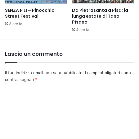
N
z
T
SENZA FILI – Pinocchio
Da Pietrasanta a Pisa: la
i
I
Street Festival
lunga estate di Tano
o
Pisano
D
n
3 ore fa
O
e
4 ore fa
T
d
O
a
-
n
Lascia un commento
V
n
I
i
L
e
Il tuo indirizzo email non sarà pubblicato.
I campi obbligatori sono
L
d
contrassegnati
*
A
o
S
m
C
T
a
o
O
n
N
d
m
O
e
m
R
O
e
V
n