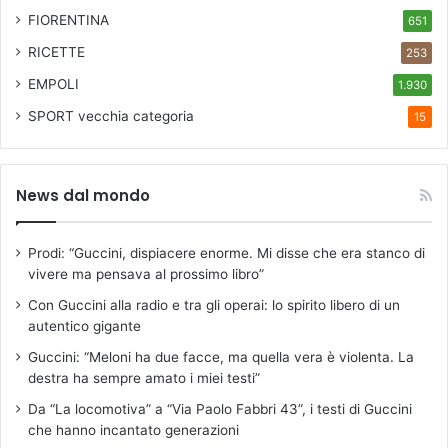
FIORENTINA
651
RICETTE
253
EMPOLI
1.930
SPORT
vecchia categoria
15
News dal mondo
Prodi: “Guccini, dispiacere enorme. Mi disse che era stanco di
vivere ma pensava al prossimo libro”
Con Guccini alla radio e tra gli operai: lo spirito libero di un
autentico gigante
Guccini: “Meloni ha due facce, ma quella vera è violenta. La
destra ha sempre amato i miei testi”
Da “La locomotiva” a “Via Paolo Fabbri 43”, i testi di Guccini
che hanno incantato generazioni