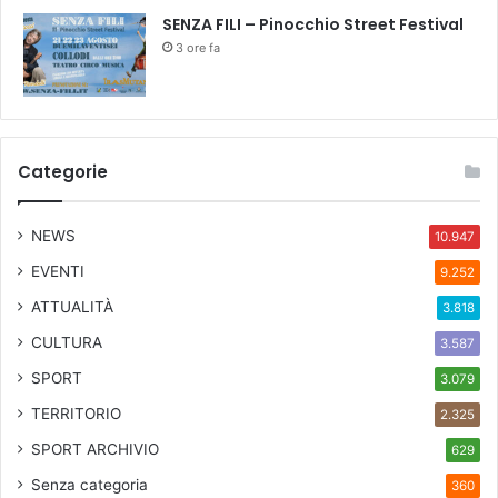
B
SENZA FILI – Pinocchio Street Festival
o
3 ore fa
r
g
o
g
n
Categorie
o
n
i
NEWS
10.947
EVENTI
9.252
ATTUALITÀ
3.818
CULTURA
3.587
SPORT
3.079
TERRITORIO
2.325
SPORT ARCHIVIO
629
Senza categoria
360