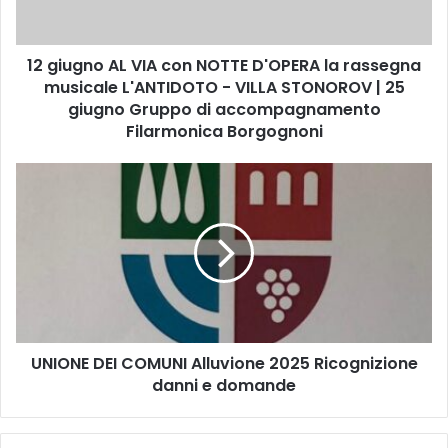
n
o
A
12 giugno AL VIA con NOTTE D'OPERA la rassegna
L
musicale L'ANTIDOTO - VILLA STONOROV | 25
V
I
giugno Gruppo di accompagnamento
A
Filarmonica Borgognoni
c
o
U
n
N
N
I
O
O
T
N
T
E
E
D
D
E
'
I
O
UNIONE DEI COMUNI Alluvione 2025 Ricognizione
C
P
danni e domande
O
E
M
R
U
A
N