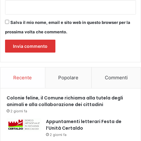
i
c
l
Salva il mio nome, email e sito web in questo browser per la
i
n
prossima volta che commento.
i
c
a
m
e
n
Recente
Popolare
Commenti
t
e
g
Colonie feline, il Comune richiama alla tutela degli
u
animali e alla collaborazione dei cittadini
a
r
2 giorni fa
i
Appuntamenti letterari Festa de
t
l’Unità Certaldo
i
2 giorni fa