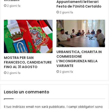
Appuntamenti letterari
l
d
2 giorni fa
Festa de l’Unità Certaldo
i
e
t
2 giorni fa
n
a
t
t
i
i
d
v
e
a
l
d
S
e
a
URBANISTICA, CHIARITA IN
d
n
COMMISSIONE
MOSTRA PER SAN
i
t
L’INCONGRUENZA NELLA
FRANCESCO, CANDIDATURE
c
a
VARIANTE
FINO AL 31 AGOSTO
a
M
2 giorni fa
2 giorni fa
a
a
m
r
b
i
u
a
Lascia un commento
l
A
a
n
t
n
Il tuo indirizzo email non sarà pubblicato.
I campi obbligatori sono