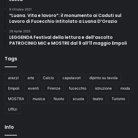
9 Ottobre 2021
“Luana. Vita e lavoro”: il monumento ai Caduti sul
Lavoro di Fucecchio intitolato a Luana D’Orazio
29 Aprile 2025
LEGGENDA Festival della lettura e dell’ascolto
PATROCINIO MIC e MOSTRE dal 9 all’11 maggio Empoli
Tags
arazzi
arte
Calcio
capolavori
dipinto su tavola
Empoli
eventi
Firenze
fucecchio
istruzione
moda
MOSTRA
musica
Nuoto
scuola
teatro
Turismo
Uffizi
Info