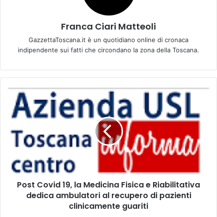
Franca Ciari Matteoli
GazzettaToscana.it è un quotidiano online di cronaca
indipendente sui fatti che circondano la zona della Toscana.
P
o
s
t
C
o
v
i
d
Post Covid 19, la Medicina Fisica e Riabilitativa
1
dedica ambulatori al recupero di pazienti
9
,
clinicamente guariti
l