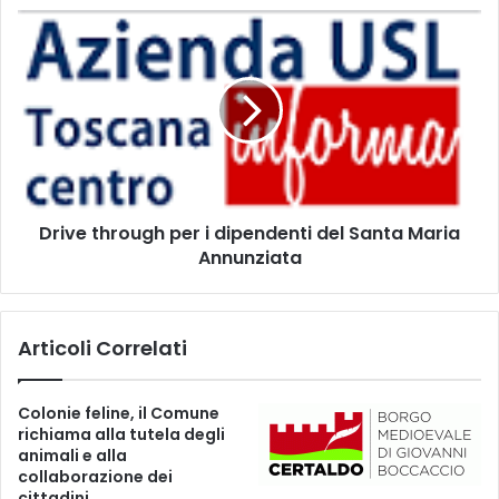
a
D
M
r
e
i
d
v
i
e
c
t
i
h
n
r
a
o
F
Drive through per i dipendenti del Santa Maria
u
i
Annunziata
g
s
h
i
p
c
e
Articoli Correlati
a
r
e
i
R
d
Colonie feline, il Comune
i
i
richiama alla tutela degli
a
p
animali e alla
b
e
collaborazione dei
i
n
cittadini