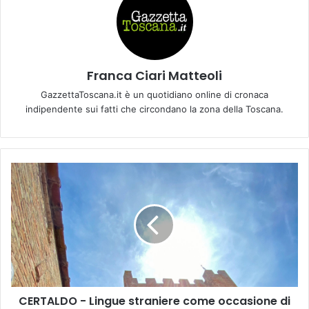
Franca Ciari Matteoli
GazzettaToscana.it è un quotidiano online di cronaca
indipendente sui fatti che circondano la zona della Toscana.
C
E
R
T
A
L
D
O
-
CERTALDO - Lingue straniere come occasione di
L