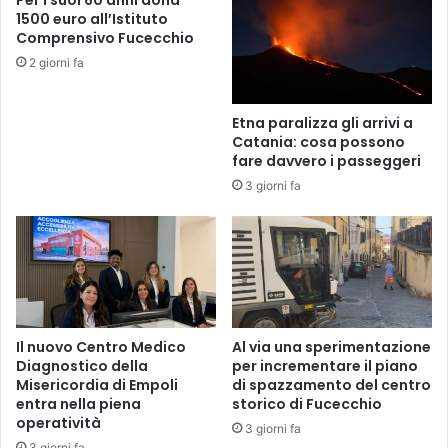
a
P
1500 euro all’Istituto
s
I
Comprensivo Fucecchio
i
R
2 giorni fa
o
A
n
I
e
L
Etna paralizza gli arrivi a
d
D
Catania: cosa possono
i
E
fare davvero i passeggeri
i
S
3 giorni fa
n
I
t
G
e
N
g
E
r
V
a
I
z
N
i
C
Il nuovo Centro Medico
Al via una sperimentazione
o
E
Diagnostico della
per incrementare il piano
n
A
Misericordia di Empoli
di spazzamento del centro
e
entra nella piena
storico di Fucecchio
G
i
operatività
L
3 giorni fa
n
I
3 giorni fa