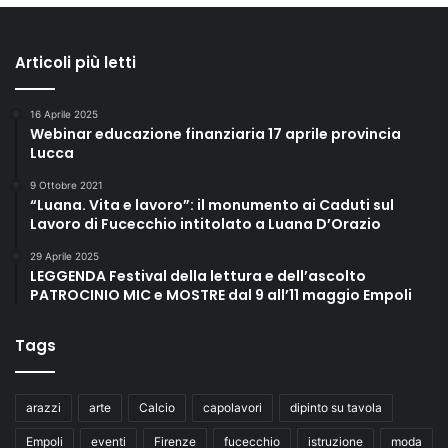
Articoli più letti
16 Aprile 2025
Webinar educazione finanziaria 17 aprile provincia
Lucca
9 Ottobre 2021
“Luana. Vita e lavoro”: il monumento ai Caduti sul
Lavoro di Fucecchio intitolato a Luana D’Orazio
29 Aprile 2025
LEGGENDA Festival della lettura e dell’ascolto
PATROCINIO MIC e MOSTRE dal 9 all’11 maggio Empoli
Tags
arazzi
arte
Calcio
capolavori
dipinto su tavola
Empoli
eventi
Firenze
fucecchio
istruzione
moda