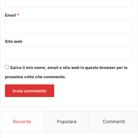
l
E
'
Z
Email
*
I
I
s
O
t
N
i
E
t
Sito web
L
u
E
t
A
o
F
c
Salva il mio nome, email e sito web in questo browser per la
B
o
Y
prossima volta che commento.
m
M
p
A
r
R
e
C
n
O
s
A
i
C
Recente
Popolare
Commenti
v
E
o
R