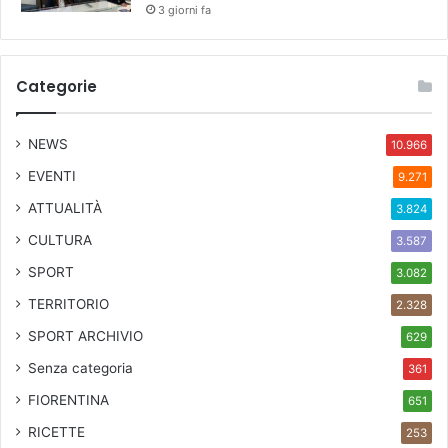
3 giorni fa
Categorie
NEWS
10.966
EVENTI
9.271
ATTUALITÀ
3.824
CULTURA
3.587
SPORT
3.082
TERRITORIO
2.328
SPORT ARCHIVIO
629
Senza categoria
361
FIORENTINA
651
RICETTE
253