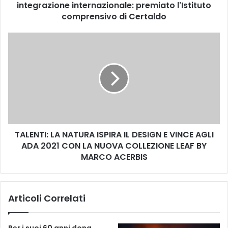
integrazione internazionale: premiato l'Istituto
i
n
comprensivo di Certaldo
g
u
T
e
A
s
L
t
E
r
N
a
T
n
I
i
:
e
L
r
TALENTI: LA NATURA ISPIRA IL DESIGN E VINCE AGLI
A
e
ADA 2021 CON LA NUOVA COLLEZIONE LEAF BY
N
c
A
MARCO ACERBIS
o
T
m
U
e
R
Articoli Correlati
o
A
c
I
c
S
Per i suoi 60 anni dona