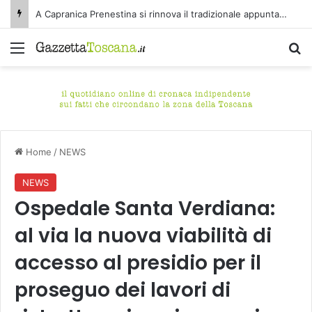
A Capranica Prenestina si rinnova il tradizionale appuntamento con il Concerto di Ferragosto presso il Tempio della Maddalena.
Menu
C
Home
/
NEWS
NEWS
Ospedale Santa Verdiana:
al via la nuova viabilità di
accesso al presidio per il
proseguo dei lavori di