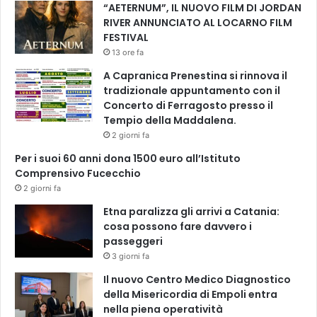
d
B
“AETERNUM”, IL NUOVO FILM DI JORDAN
i
I
RIVER ANNUNCIATO AL LOCARNO FILM
C
S
FESTIVAL
e
13 ore fa
r
A Capranica Prenestina si rinnova il
t
tradizionale appuntamento con il
a
Concerto di Ferragosto presso il
l
Tempio della Maddalena.
d
o
2 giorni fa
Per i suoi 60 anni dona 1500 euro all’Istituto
Comprensivo Fucecchio
2 giorni fa
Etna paralizza gli arrivi a Catania:
cosa possono fare davvero i
passeggeri
3 giorni fa
Il nuovo Centro Medico Diagnostico
della Misericordia di Empoli entra
nella piena operatività