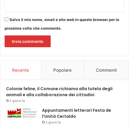
u
S
r
a
g
n
Salva il mio nome, email e sito web in questo browser per la
i
J
a
prossima volta che commento.
a
m
c
a
o
g
p
g
o
i
o
Recente
Popolare
Commenti
r
e
Colonie feline, il Comune richiama alla tutela degli
animali e alla collaborazione dei cittadini
2 giorni fa
Appuntamenti letterari Festa de
l’Unità Certaldo
2 giorni fa