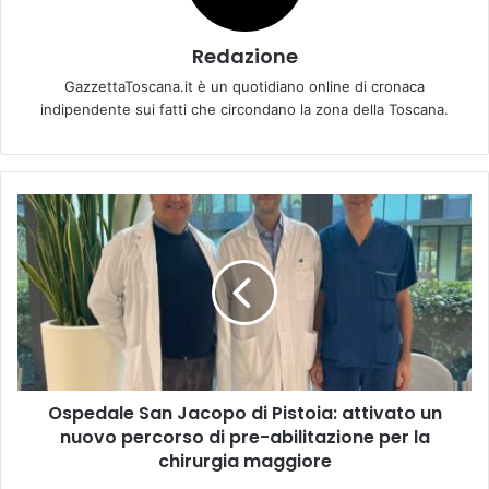
Redazione
GazzettaToscana.it è un quotidiano online di cronaca
indipendente sui fatti che circondano la zona della Toscana.
O
s
p
e
d
a
l
e
S
Ospedale San Jacopo di Pistoia: attivato un
a
nuovo percorso di pre-abilitazione per la
n
J
chirurgia maggiore
a