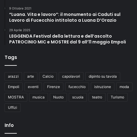
9 Ottobre 2021
“Luana. Vita e lavoro”: il monumento ai Caduti sul
Lavoro di Fucecchio intitolato a Luana D’Orazio
29 Aprile 2025
LEGGENDA Festival della lettura e dell’ascolto
PATROCINIO MIC e MOSTRE dal 9 all’11 maggio Empoli
Tags
arazzi
arte
Calcio
capolavori
dipinto su tavola
Empoli
eventi
Firenze
fucecchio
istruzione
moda
MOSTRA
musica
Nuoto
scuola
teatro
Turismo
Uffizi
Info