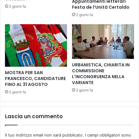
Appuntamenti letterari
o
s
2 giorni fa
Festa de l’Unità Certaldo
u
o
n
2 giorni fa
r
n
r
u
i
o
s
v
i
o
a
p
i
e
b
URBANISTICA, CHIARITA IN
r
a
COMMISSIONE
MOSTRA PER SAN
c
m
L’INCONGRUENZA NELLA
FRANCESCO, CANDIDATURE
o
b
VARIANTE
FINO AL 31 AGOSTO
r
i
2 giorni fa
2 giorni fa
s
n
o
i
d
d
i
e
Lascia un commento
p
l
r
l
e
a
Il tuo indirizzo email non sarà pubblicato.
I campi obbligatori sono
-