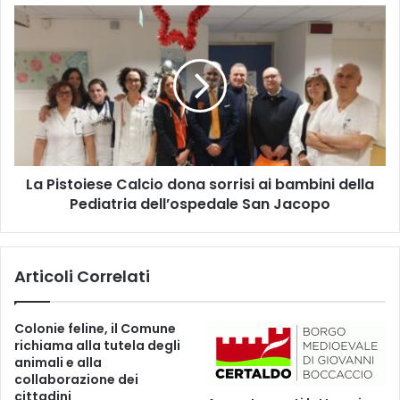
c
L
o
a
p
P
o
i
d
s
i
t
P
o
i
i
s
e
t
La Pistoiese Calcio dona sorrisi ai bambini della
s
o
Pediatria dell’ospedale San Jacopo
e
i
C
a
a
:
l
Articoli Correlati
a
c
t
i
t
o
Colonie feline, il Comune
i
d
richiama alla tutela degli
v
o
animali e alla
a
n
collaborazione dei
t
a
cittadini