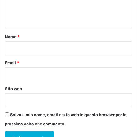
a
n
e
s
i
n
c
n
u
e
t
o
l
o
l
Nome
*
l
a
’
*
i
e
n
d
C
i
Email
*
o
z
m
i
u
o
n
n
Sito web
e
e
”
c
h
e
Salva il mio nome, email e sito web in questo browser per la
a
prossima volta che commento.
g
i