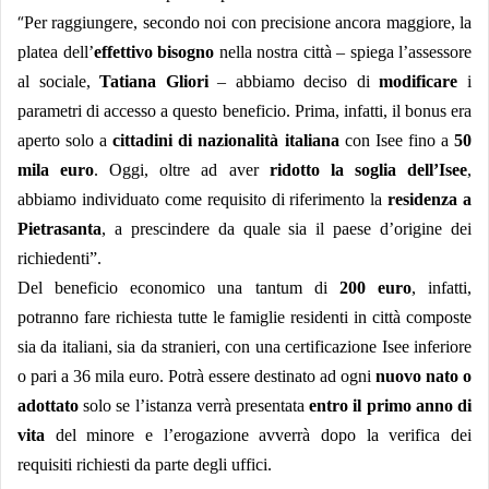
“
Per raggiungere, secondo noi con precisione ancora maggiore, la
platea dell’
effettivo bisogno
nella nostra città – spiega l’assessore
al sociale,
Tatiana Gliori
– abbiamo deciso di
modificare
i
parametri di accesso a questo beneficio. Prima, infatti, il bonus era
aperto solo a
cittadini di nazionalità italiana
con Isee fino a
50
mila euro
. Oggi, oltre ad aver
ridotto la soglia dell’Isee
,
abbiamo individuato come requisito di riferimento la
residenza a
Pietrasanta
, a prescindere da quale sia il paese d’origine dei
richiedenti”.
Del beneficio economico una tantum di
200 euro
, infatti,
potranno fare richiesta tutte le famiglie residenti in città composte
sia da italiani, sia da stranieri, con una certificazione Isee inferiore
o pari a 36 mila euro. Potrà essere destinato ad ogni
nuovo nato o
adottato
solo se l’istanza verrà presentata
entro il primo anno di
vita
del minore e l’erogazione avverrà dopo la verifica dei
requisiti richiesti da parte degli uffici.