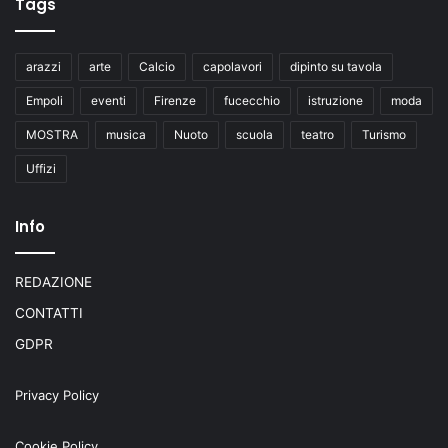
Tags
arazzi
arte
Calcio
capolavori
dipinto su tavola
Empoli
eventi
Firenze
fucecchio
istruzione
moda
MOSTRA
musica
Nuoto
scuola
teatro
Turismo
Uffizi
Info
REDAZIONE
CONTATTI
GDPR
Privacy Policy
Cookie Policy