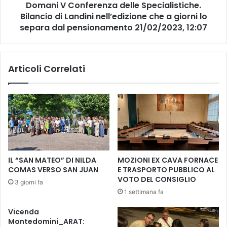
s
Domani V Conferenza delle Specialistiche.
n
p
Bilancio di Landini nell’edizione che a giorni lo
f
e
e
separa dal pensionamento 21/02/2023, 12:07
t
r
t
e
a
n
Articoli Correlati
c
z
o
a
l
d
o
e
t
l
e
l
a
e
t
S
r
p
IL “SAN MATEO” DI NILDA
MOZIONI EX CAVA FORNACE
a
e
COMAS VERSO SAN JUAN
E TRASPORTO PUBBLICO AL
l
c
VOTO DEL CONSIGLIO
3 giorni fa
e
i
1 settimana fa
c
a
o
l
Vicenda
n
i
Montedomini_ARAT:
c