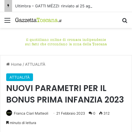
Ultim’ora – GATTI MÉZZI: rinviato al 25 agosto il concerto di stasera alla Fortezza delle Verrucole di San Romano in Garfagnana (Lucca)
Menu
C
Home
/
ATTUALITÀ
ATTUALITÀ
NUOVI PARAMETRI PER IL
BONUS PRIMA INFANZIA 2023
Franca Ciari Matteoli
21 Febbraio 2023
0
312
minuto di lettura