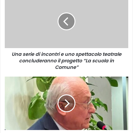
n
a
s
e
r
i
e
d
Una serie di incontri e uno spettacolo teatrale
i
concluderanno il progetto “La scuola in
i
n
Comune”
c
o
D
n
o
t
m
r
a
i
n
e
i
u
V
n
C
o
o