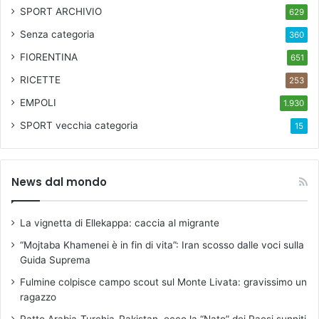
7
SPORT ARCHIVIO
629
Senza categoria
360
FIORENTINA
651
RICETTE
253
EMPOLI
1.930
SPORT
vecchia categoria
15
News dal mondo
La vignetta di Ellekappa: caccia al migrante
“Mojtaba Khamenei è in fin di vita”: Iran scosso dalle voci sulla
Guida Suprema
Fulmine colpisce campo scout sul Monte Livata: gravissimo un
ragazzo