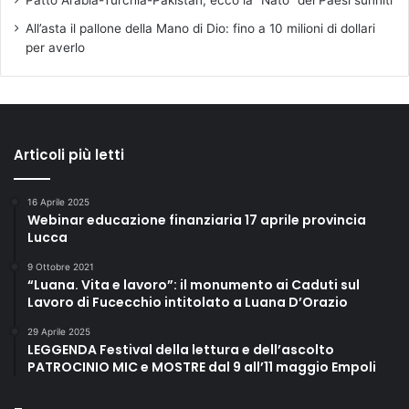
Patto Arabia-Turchia-Pakistan, ecco la “Nato” dei Paesi sunniti
All’asta il pallone della Mano di Dio: fino a 10 milioni di dollari
per averlo
Articoli più letti
16 Aprile 2025
Webinar educazione finanziaria 17 aprile provincia
Lucca
9 Ottobre 2021
“Luana. Vita e lavoro”: il monumento ai Caduti sul
Lavoro di Fucecchio intitolato a Luana D’Orazio
29 Aprile 2025
LEGGENDA Festival della lettura e dell’ascolto
PATROCINIO MIC e MOSTRE dal 9 all’11 maggio Empoli