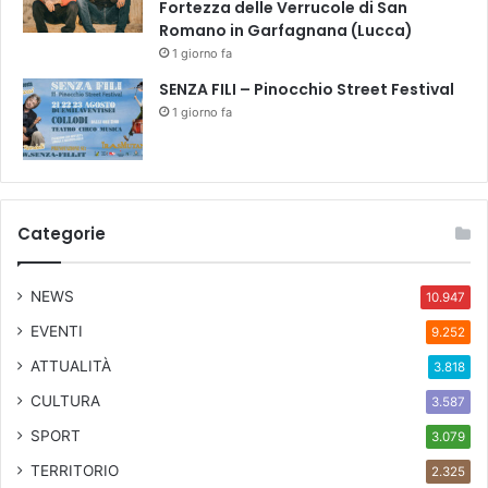
n
Fortezza delle Verrucole di San
a
Romano in Garfagnana (Lucca)
m
1 giorno fa
e
SENZA FILI – Pinocchio Street Festival
n
1 giorno fa
t
o
2
1
/
0
Categorie
2
/
NEWS
10.947
2
0
EVENTI
9.252
2
ATTUALITÀ
3
3.818
,
CULTURA
3.587
1
SPORT
2
3.079
:
TERRITORIO
2.325
0