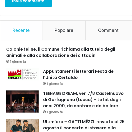
o
r
n
i
l
Recente
Popolare
Commenti
o
s
e
Colonie feline, il Comune richiama alla tutela degli
p
animali e alla collaborazione dei cittadini
a
1 giorno fa
r
a
Appuntamenti letterari Festa de
d
l’Unità Certaldo
a
1 giorno fa
l
TEENAGE DREAM, ven 7/8 Castelnuovo
p
di Garfagnana (Lucca) – Le hit degli
e
anni 2000, da cantare e da ballare
n
1 giorno fa
s
i
Ultim’ora – GATTI MÉZZI: rinviato al 25
o
agosto il concerto di stasera alla