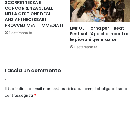
s
SCORRETTEZZA E
l
t
CONCORRENZA SLEALE
u
i
NELLA GESTIONE DEGLI
d
ANZIANI NECESSARI
c
PROVVEDIMENTI IMMEDIATI
e
h
EMPOLI. Torna per il Beat
r
e
1 settimana fa
Festival l’Ape che incontra
a
.
le giovani generazioni
n
B
1 settimana fa
n
i
o
l
i
a
l
Lascia un commento
n
p
c
r
i
o
Il tuo indirizzo email non sarà pubblicato.
I campi obbligatori sono
o
g
contrassegnati
*
d
e
i
C
t
L
t
a
o
o
n
m
“
d
L
m
i