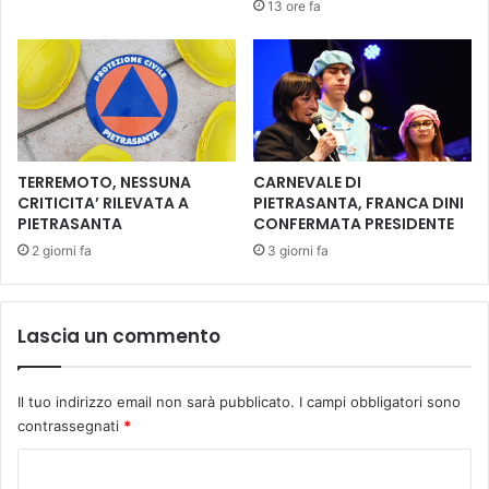
13 ore fa
l
a
'
p
U
e
n
r
i
t
o
u
n
r
e
e
TERREMOTO, NESSUNA
CARNEVALE DI
a
p
CRITICITA’ RILEVATA A
PIETRASANTA, FRANCA DINI
c
PIETRASANTA
CONFERMATA PRESIDENTE
e
c
r
2 giorni fa
3 giorni fa
o
i
g
l
l
2
Lascia un commento
i
0
e
2
l
6
Il tuo indirizzo email non sarà pubblicato.
I campi obbligatori sono
e
n
contrassegnati
*
d
e
i
l
C
r
m