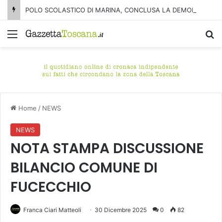
POLO SCOLASTICO DI MARINA, CONCLUSA LA DEMOLIZIONE DELL’ALA NORD-SUD
Menu
C
Home
/
NEWS
NEWS
NOTA STAMPA DISCUSSIONE
BILANCIO COMUNE DI
FUCECCHIO
Franca Ciari Matteoli
30 Dicembre 2025
0
82