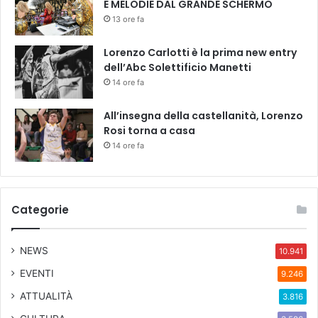
E MELODIE DAL GRANDE SCHERMO
13 ore fa
Lorenzo Carlotti è la prima new entry
dell’Abc Solettificio Manetti
14 ore fa
All’insegna della castellanità, Lorenzo
Rosi torna a casa
14 ore fa
Categorie
NEWS
10.941
EVENTI
9.246
ATTUALITÀ
3.816