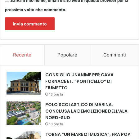
Salva il mio nome, email e sito web in questo browser per la
t
prossima volta che commento.
u
r
i
s
m
o
d
Recente
Popolare
Commenti
e
l
l
CONSIGLIO UNANIME PER CAVA
a
FORNACE E IL “PONTICELLO” DI
R
FIUMETTO
e
13 ore fa
g
i
POLO SCOLASTICO DI MARINA,
o
CONCLUSA LA DEMOLIZIONE DELL’ALA
n
NORD-SUD
e
13 ore fa
TORNA “UN MARE DI MUSICA”, FRA POP