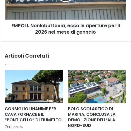
I
l
.
e
N
s
o
e
EMPOLI. Nonlobuttovia, ecco le aperture per il
n
V
2026 nel mese di gennaio
l
a
o
l
b
d
u
Articoli Correlati
e
t
l
t
s
o
a
v
|
i
T
a
u
,
r
e
i
c
CONSIGLIO UNANIME PER
POLO SCOLASTICO DI
s
c
CAVA FORNACE E IL
MARINA, CONCLUSA LA
m
o
“PONTICELLO” DI FIUMETTO
DEMOLIZIONE DELL’ALA
o
l
NORD-SUD
13 ore fa
,
e