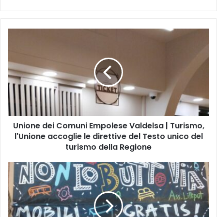
U
n
i
o
n
e
d
e
i
Unione dei Comuni Empolese Valdelsa | Turismo,
C
l'Unione accoglie le direttive del Testo unico del
o
m
turismo della Regione
u
n
E
i
M
E
P
m
O
p
L
o