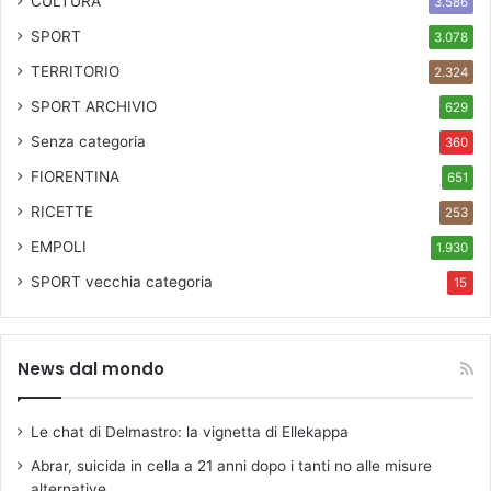
CULTURA
3.586
SPORT
3.078
TERRITORIO
2.324
SPORT ARCHIVIO
629
Senza categoria
360
FIORENTINA
651
RICETTE
253
EMPOLI
1.930
SPORT
vecchia categoria
15
News dal mondo
Le chat di Delmastro: la vignetta di Ellekappa
Abrar, suicida in cella a 21 anni dopo i tanti no alle misure
alternative