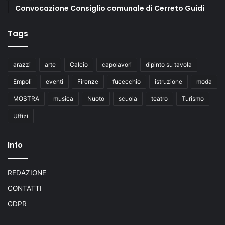
Convocazione Consiglio comunale di Cerreto Guidi
Tags
arazzi
arte
Calcio
capolavori
dipinto su tavola
Empoli
eventi
Firenze
fucecchio
istruzione
moda
MOSTRA
musica
Nuoto
scuola
teatro
Turismo
Uffizi
Info
REDAZIONE
CONTATTI
GDPR