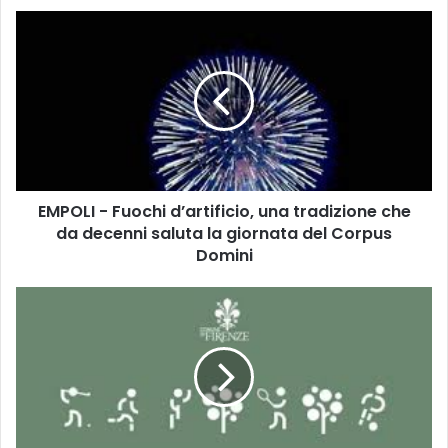
E
M
P
O
L
I
-
F
u
EMPOLI - Fuochi d’artificio, una tradizione che
o
da decenni saluta la giornata del Corpus
c
h
Domini
i
d
F
’
i
a
r
r
e
t
n
i
z
f
e
i
: