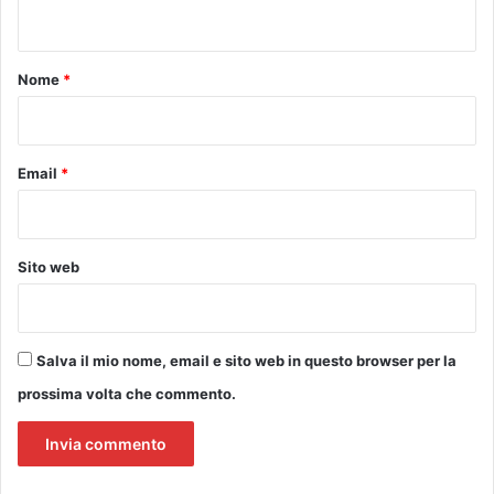
n
t
t
a
d
o
Nome
*
e
*
l
C
o
Email
*
r
p
u
s
Sito web
D
o
m
i
Salva il mio nome, email e sito web in questo browser per la
n
i
prossima volta che commento.