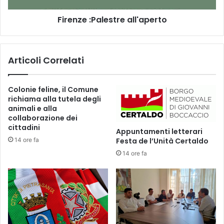
c
P
i
Firenze :Palestre all'aperto
a
o
l
,
e
u
s
Articoli Correlati
n
t
a
r
t
e
Colonie feline, il Comune
r
a
richiama alla tutela degli
a
l
animali e alla
d
l
collaborazione dei
i
'
cittadini
Appuntamenti letterari
z
a
14 ore fa
Festa de l’Unità Certaldo
i
p
14 ore fa
o
e
n
r
e
t
c
o
h
e
d