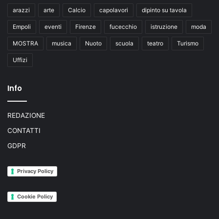
arazzi
arte
Calcio
capolavori
dipinto su tavola
Empoli
eventi
Firenze
fucecchio
istruzione
moda
MOSTRA
musica
Nuoto
scuola
teatro
Turismo
Uffizi
Info
REDAZIONE
CONTATTI
GDPR
Privacy Policy
Cookie Policy