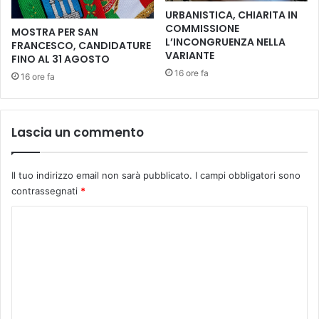
a
URBANISTICA, CHIARITA IN
d
COMMISSIONE
MOSTRA PER SAN
e
L’INCONGRUENZA NELLA
FRANCESCO, CANDIDATURE
c
VARIANTE
FINO AL 31 AGOSTO
e
16 ore fa
16 ore fa
n
n
i
s
Lascia un commento
a
l
u
Il tuo indirizzo email non sarà pubblicato.
I campi obbligatori sono
t
contrassegnati
*
a
l
C
a
o
g
i
m
o
m
r
e
n
a