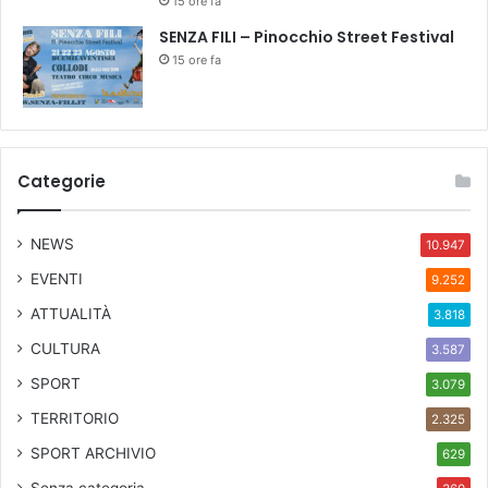
15 ore fa
SENZA FILI – Pinocchio Street Festival
15 ore fa
Categorie
NEWS
10.947
EVENTI
9.252
ATTUALITÀ
3.818
CULTURA
3.587
SPORT
3.079
TERRITORIO
2.325
SPORT ARCHIVIO
629
Senza categoria