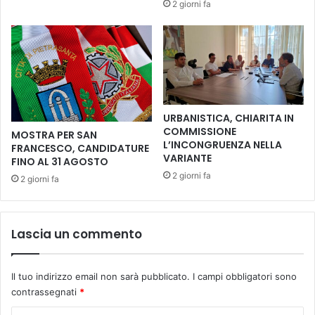
2 giorni fa
t
l
o
e
i
c
m
h
p
e
a
d
r
e
a
l
URBANISTICA, CHIARITA IN
n
i
COMMISSIONE
MOSTRA PER SAN
o
m
L’INCONGRUENZA NELLA
FRANCESCO, CANDIDATURE
l
i
VARIANTE
FINO AL 31 AGOSTO
’
t
2 giorni fa
2 giorni fa
i
a
g
l
i
a
e
Z
Lascia un commento
n
T
e
L
d
a
Il tuo indirizzo email non sarà pubblicato.
I campi obbligatori sono
e
M
contrassegnati
*
l
o
l