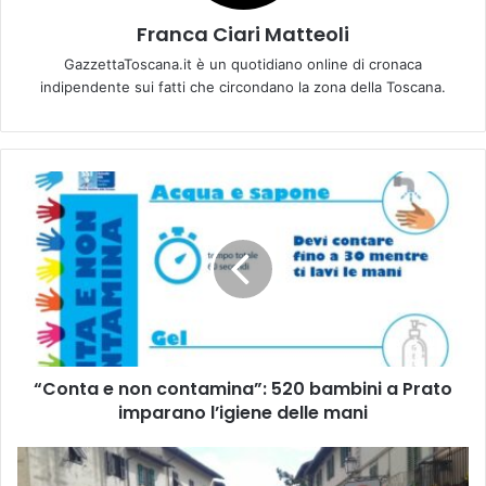
Franca Ciari Matteoli
GazzettaToscana.it è un quotidiano online di cronaca
indipendente sui fatti che circondano la zona della Toscana.
“
C
o
n
t
a
e
n
o
“Conta e non contamina”: 520 bambini a Prato
n
imparano l’igiene delle mani
c
o
n
D
t
a