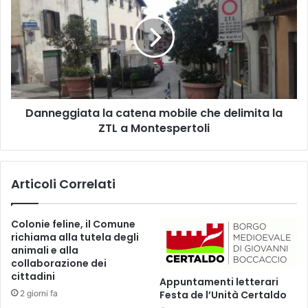
a
n
m
n
i
e
n
g
a
g
”
i
:
a
5
Danneggiata la catena mobile che delimita la
t
2
ZTL a Montespertoli
a
0
l
b
a
a
c
Articoli Correlati
m
a
b
t
i
e
Colonie feline, il Comune
n
n
richiama alla tutela degli
i
a
animali e alla
a
m
collaborazione dei
P
o
cittadini
Appuntamenti letterari
r
b
2 giorni fa
Festa de l’Unità Certaldo
a
i