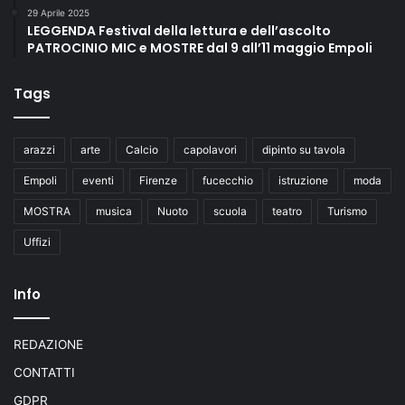
29 Aprile 2025
LEGGENDA Festival della lettura e dell’ascolto
PATROCINIO MIC e MOSTRE dal 9 all’11 maggio Empoli
Tags
arazzi
arte
Calcio
capolavori
dipinto su tavola
Empoli
eventi
Firenze
fucecchio
istruzione
moda
MOSTRA
musica
Nuoto
scuola
teatro
Turismo
Uffizi
Info
REDAZIONE
CONTATTI
GDPR