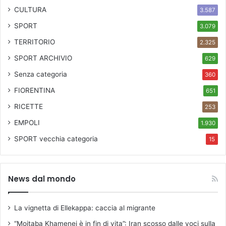
CULTURA
3.587
SPORT
3.079
TERRITORIO
2.325
SPORT ARCHIVIO
629
Senza categoria
360
FIORENTINA
651
RICETTE
253
EMPOLI
1.930
SPORT
vecchia categoria
15
News dal mondo
La vignetta di Ellekappa: caccia al migrante
“Mojtaba Khamenei è in fin di vita”: Iran scosso dalle voci sulla