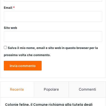
a
Email
*
n
t
i
f
Sito web
a
s
c
i
Salva il mio nome, email e sito web in questo browser per la
s
t
prossima volta che commento.
a
:
u
n
a
s
e
Recente
Popolare
Commenti
r
a
t
Colonie feline, il Comune richiama alla tutela degli