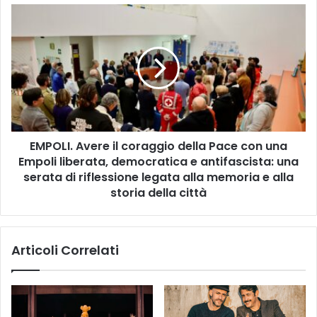
i
E
s
M
t
P
o
O
i
L
a
I
:
.
f
A
u
v
t
EMPOLI. Avere il coraggio della Pace con una
e
u
Empoli liberata, democratica e antifascista: una
r
r
e
serata di riflessione legata alla memoria e alla
o
i
storia della città
a
l
m
c
b
o
Articoli Correlati
i
r
e
a
n
g
t
g
a
i