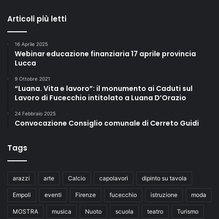
Articoli più letti
16 Aprile 2025
Webinar educazione finanziaria 17 aprile provincia
Lucca
9 Ottobre 2021
“Luana. Vita e lavoro”: il monumento ai Caduti sul
Lavoro di Fucecchio intitolato a Luana D’Orazio
24 Febbraio 2025
Convocazione Consiglio comunale di Cerreto Guidi
Tags
arazzi
arte
Calcio
capolavori
dipinto su tavola
Empoli
eventi
Firenze
fucecchio
istruzione
moda
MOSTRA
musica
Nuoto
scuola
teatro
Turismo