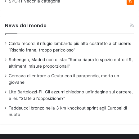
SPORT
vecchia categoria
15
e
l
l
a
News dal mondo
c
i
Caldo record, il rifugio lombardo più alto costretto a chiudere:
t
“Rischio frane, troppo pericoloso”
t
à
Schengen, Madrid non ci sta: “Roma riapra lo spazio entro il 9,
altrimenti misure proporzionali”
Cercava di entrare a Ceuta con il parapendio, morto un
giovane
Lite Bartolozzi-FI. Gli azzurri chiedono un’indagine sul carcere,
e lei: “State all’opposizione?”
Taddeucci bronzo nella 3 km knockout sprint agli Europei di
nuoto