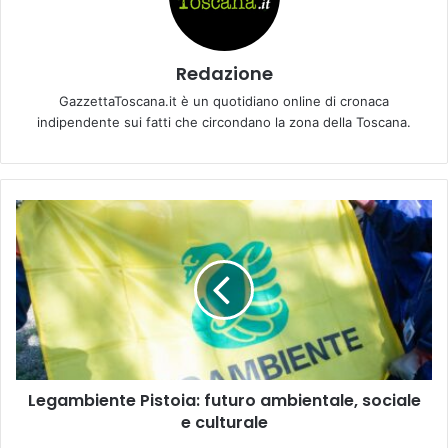
Redazione
GazzettaToscana.it è un quotidiano online di cronaca
indipendente sui fatti che circondano la zona della Toscana.
L
e
g
a
m
b
i
e
n
Legambiente Pistoia: futuro ambientale, sociale
t
e culturale
e
P