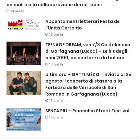
a
animali e alla collaborazione dei cittadini
d
16 ore fa
i
Appuntamenti letterari Festa de
r
l’Unità Certaldo
i
16 ore fa
f
l
TEENAGE DREAM, ven 7/8 Castelnuovo
e
di Garfagnana (Lucca) – Le hit degli
s
anni 2000, da cantare e da ballare
s
16 ore fa
i
Ultim’ora – GATTI MÉZZI: rinviato al 25
o
agosto il concerto di stasera alla
n
Fortezza delle Verrucole di San
e
Romano in Garfagnana (Lucca)
l
e
17 ore fa
g
SENZA FILI – Pinocchio Street Festival
a
17 ore fa
t
a
a