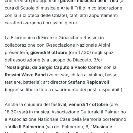
che ha visto protagonisti i
giovani musicisti de Il Trillo
(a
cura di Scuola di musica e Arte Il Trillo in collaborazione
con la Biblioteca delle Oblate), tanti altri appuntamenti
caratterizzeranno i prossimi giorni.
La Filarmonica di Firenze Gioacchino Rossini in
collaborazione con l’Associazione Nazionale Alpini
presenterà,
giovedì 9 ottobre
(ore 17.30) negli spazi
dell’associazione (via Jacopo da Diacceto, 3/c)
“Nostalghia, da Sergio Caputo a Paolo Conte
” con la
Rossini Wave Band
(voce, sax, chitarra, violino, basso,
tastiere, batteria); art director
Stefano Rapicavoli
(ingresso libero fino a esaurimento dei posti disponibili).
Anche la chiusura del festival,
venerdì 17 ottobre
(ore
18.30) sarà in musica. Associazione Culturale il Palmerino
e Associazione Nazionale Case della Memoria porteranno
a
Villa Il Palmerino
(via del Palmerino, 6) “
Musica e