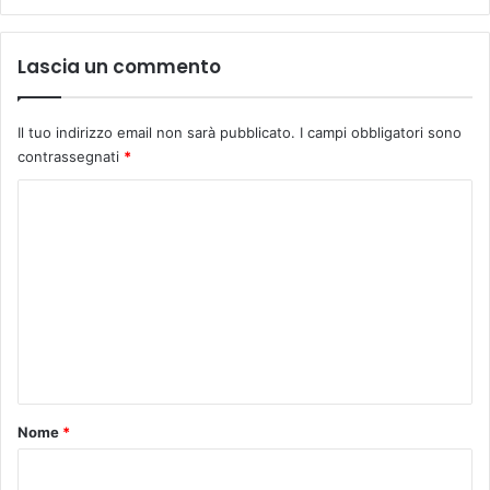
i
l
i
Lascia un commento
b
e
r
Il tuo indirizzo email non sarà pubblicato.
I campi obbligatori sono
a
contrassegnati
*
t
a
C
,
o
d
e
m
m
m
o
c
e
r
n
a
t
t
i
o
Nome
*
c
*
a
e