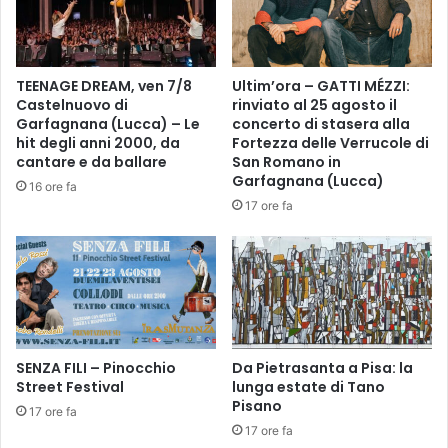
l
o
e
d
,
e
s
l
TEENAGE DREAM, ven 7/8
Ultim’ora – GATTI MÉZZI:
o
l
Castelnuovo di
rinviato al 25 agosto il
c
a
Garfagnana (Lucca) – Le
concerto di stasera alla
i
P
hit degli anni 2000, da
Fortezza delle Verrucole di
a
a
cantare e da ballare
San Romano in
l
c
Garfagnana (Lucca)
16 ore fa
e
e
17 ore fa
e
c
c
o
u
n
l
u
t
n
u
a
r
E
a
m
SENZA FILI – Pinocchio
Da Pietrasanta a Pisa: la
l
Street Festival
lunga estate di Tano
p
Pisano
e
o
17 ore fa
l
17 ore fa