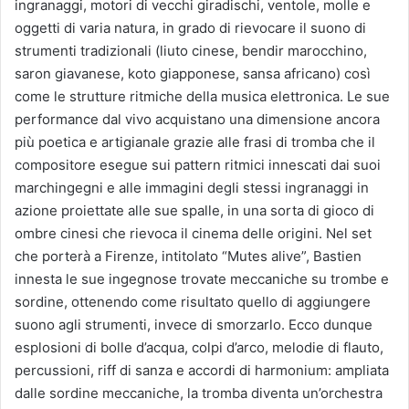
ingranaggi, motori di vecchi giradischi, ventole, molle e
oggetti di varia natura, in grado di rievocare il suono di
strumenti tradizionali (liuto cinese, bendir marocchino,
saron giavanese, koto giapponese, sansa africano) così
come le strutture ritmiche della musica elettronica. Le sue
performance dal vivo acquistano una dimensione ancora
più poetica e artigianale grazie alle frasi di tromba che il
compositore esegue sui pattern ritmici innescati dai suoi
marchingegni e alle immagini degli stessi ingranaggi in
azione proiettate alle sue spalle, in una sorta di gioco di
ombre cinesi che rievoca il cinema delle origini. Nel set
che porterà a Firenze, intitolato “Mutes alive”, Bastien
innesta le sue ingegnose trovate meccaniche su trombe e
sordine, ottenendo come risultato quello di aggiungere
suono agli strumenti, invece di smorzarlo. Ecco dunque
esplosioni di bolle d’acqua, colpi d’arco, melodie di flauto,
percussioni, riff di sanza e accordi di harmonium: ampliata
dalle sordine meccaniche, la tromba diventa un’orchestra