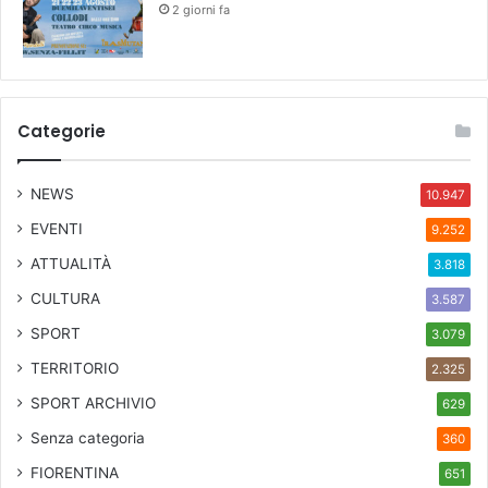
2 giorni fa
r
n
o
l
'
Categorie
I
r
o
NEWS
10.947
n
m
EVENTI
9.252
a
ATTUALITÀ
3.818
n
"
CULTURA
3.587
SPORT
3.079
TERRITORIO
2.325
SPORT ARCHIVIO
629
Senza categoria
360
FIORENTINA
651