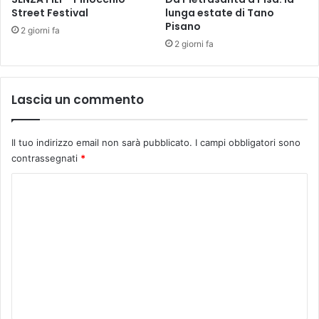
Street Festival
lunga estate di Tano
a
e
Pisano
m
n
2 giorni fa
i
2 giorni fa
t
a
o
p
r
Lascia un commento
i
m
a
Il tuo indirizzo email non sarà pubblicato.
I campi obbligatori sono
M
contrassegnati
*
a
r
C
a
o
t
o
m
n
m
a
d
e
i
n
R
o
t