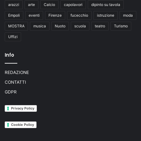
arazzi
arte
Calcio
capolavori
dipinto su tavola
Empoli
eventi
Firenze
fucecchio
istruzione
moda
MOSTRA
musica
Nuoto
scuola
teatro
Turismo
Uffizi
Info
REDAZIONE
CONTATTI
GDPR
Privacy Policy
Cookie Policy