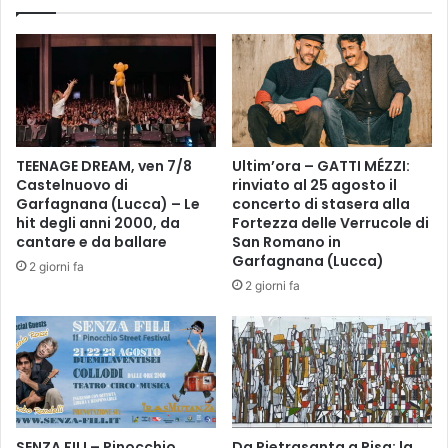
e
e
M
n
a
n
r
a
c
l
o
e
:
d
"
e
TEENAGE DREAM, ven 7/8
Ultim’ora – GATTI MÉZZI:
E
l
Castelnuovo di
rinviato al 25 agosto il
m
l
Garfagnana (Lucca) – Le
concerto di stasera alla
o
a
hit degli anni 2000, da
Fortezza delle Verrucole di
z
t
cantare e da ballare
San Romano in
i
Garfagnana (Lucca)
e
2 giorni fa
o
m
2 giorni fa
n
p
a
e
t
s
a
t
p
a
e
d
r
i
l
SENZA FILI – Pinocchio
Da Pietrasanta a Pisa: la
v