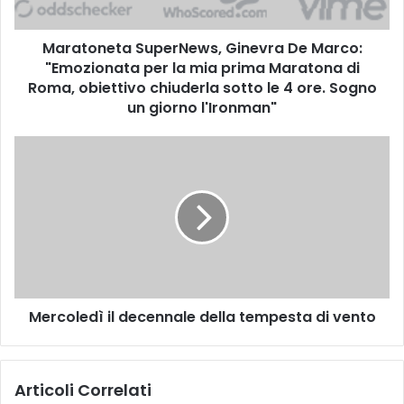
e
t
Maratoneta SuperNews, Ginevra De Marco:
a
"Emozionata per la mia prima Maratona di
S
u
Roma, obiettivo chiuderla sotto le 4 ore. Sogno
p
un giorno l'Ironman"
e
r
M
N
e
e
r
w
c
s
o
,
l
G
e
i
d
n
ì
e
Mercoledì il decennale della tempesta di vento
i
v
l
r
d
a
e
Articoli Correlati
D
c