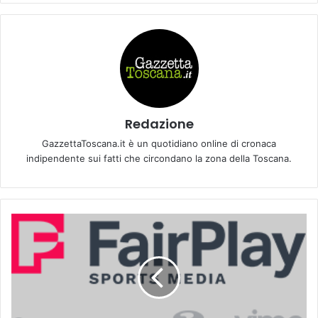
Redazione
GazzettaToscana.it è un quotidiano online di cronaca
indipendente sui fatti che circondano la zona della Toscana.
M
a
r
a
t
o
n