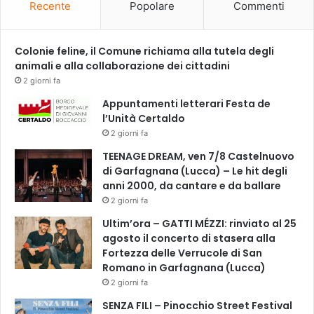
s
Recente
Popolare
Commenti
o
t
t
Colonie feline, il Comune richiama alla tutela degli
o
animali e alla collaborazione dei cittadini
l
2 giorni fa
e
Appuntamenti letterari Festa de
4
l’Unità Certaldo
o
2 giorni fa
r
e
TEENAGE DREAM, ven 7/8 Castelnuovo
.
di Garfagnana (Lucca) – Le hit degli
S
anni 2000, da cantare e da ballare
o
2 giorni fa
g
Ultim’ora – GATTI MÉZZI: rinviato al 25
n
agosto il concerto di stasera alla
o
Fortezza delle Verrucole di San
u
Romano in Garfagnana (Lucca)
n
g
2 giorni fa
i
SENZA FILI – Pinocchio Street Festival
o