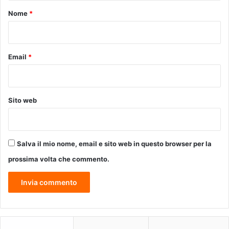
m
o
Nome
*
a
*
,
o
b
Email
*
i
e
t
t
Sito web
i
v
o
c
Salva il mio nome, email e sito web in questo browser per la
h
i
prossima volta che commento.
u
d
e
r
l
a