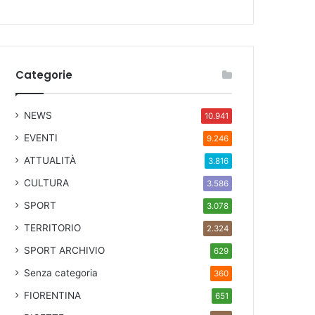
Categorie
NEWS
10.941
EVENTI
9.246
ATTUALITÀ
3.816
CULTURA
3.586
SPORT
3.078
TERRITORIO
2.324
SPORT ARCHIVIO
629
Senza categoria
360
FIORENTINA
651