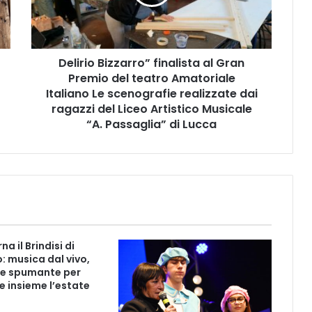
i
o
B
i
Delirio Bizzarro” finalista al Gran
z
Premio del teatro Amatoriale
z
a
Italiano Le scenografie realizzate dai
r
ragazzi del Liceo Artistico Musicale
r
“A. Passaglia” di Lucca
o
”
f
i
n
a
l
i
na il Brindisi di
s
: musica dal vivo,
t
e spumante per
a
e insieme l’estate
a
l