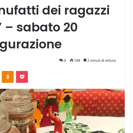
ufatti dei ragazzi
” – sabato 20
ugurazione
0
198
2 minuti di lettura
ontakte
Odnoklassniki
Pocket