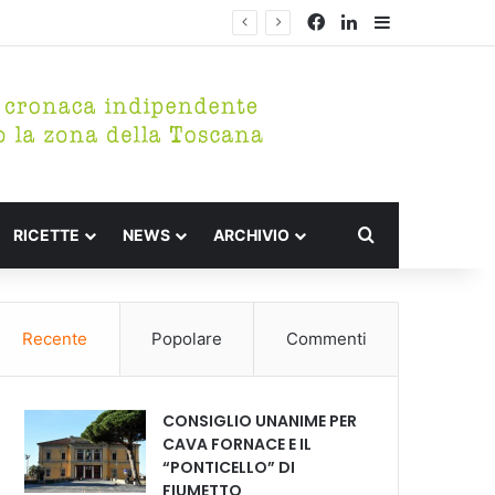
Facebook
LinkedIn
Barra lateral
Cerca per
RICETTE
NEWS
ARCHIVIO
Recente
Popolare
Commenti
CONSIGLIO UNANIME PER
CAVA FORNACE E IL
“PONTICELLO” DI
FIUMETTO