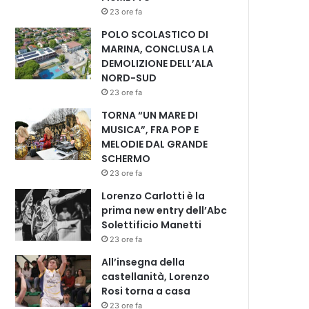
23 ore fa
POLO SCOLASTICO DI
MARINA, CONCLUSA LA
DEMOLIZIONE DELL’ALA
NORD-SUD
23 ore fa
TORNA “UN MARE DI
MUSICA”, FRA POP E
MELODIE DAL GRANDE
SCHERMO
23 ore fa
Lorenzo Carlotti è la
prima new entry dell’Abc
Solettificio Manetti
23 ore fa
All’insegna della
castellanità, Lorenzo
Rosi torna a casa
23 ore fa