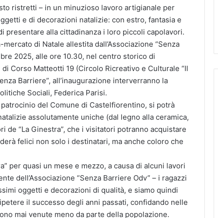
to ristretti – in un minuzioso lavoro artigianale per
ggetti e di decorazioni natalizie: con estro, fantasia e
i presentare alla cittadinanza i loro piccoli capolavori.
a-mercato di Natale allestita dall’Associazione “Senza
re 2025, alle ore 10.30, nel centro storico di
 di Corso Matteotti 19 (Circolo Ricreativo e Culturale “Il
“Senza Barriere”, all’inaugurazione interverranno la
litiche Sociali, Federica Parisi.
 patrocinio del Comune di Castelfiorentino, si potrà
natalizie assolutamente uniche (dal legno alla ceramica,
ori de “La Ginestra”, che i visitatori potranno acquistare
erà felici non solo i destinatari, ma anche coloro che
a” per quasi un mese e mezzo, a causa di alcuni lavori
nte dell’Associazione “Senza Barriere Odv” – i ragazzi
ssimi oggetti e decorazioni di qualità, e siamo quindi
ipetere il successo degli anni passati, confidando nelle
 sono mai venute meno da parte della popolazione.