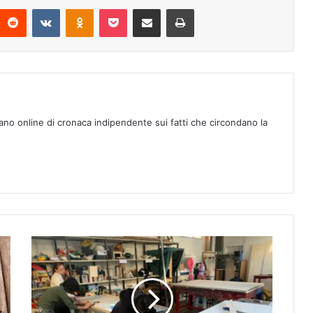
Reddit
VKontakte
Odnoklassniki
Pocket
Condividi via mail
Stampa
ano online di cronaca indipendente sui fatti che circondano la
D
e
l
i
r