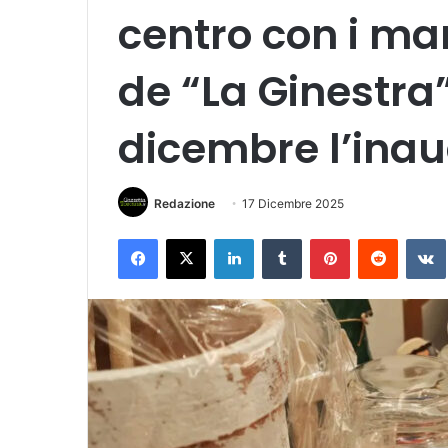
centro con i man
de “La Ginestra
dicembre l’ina
Redazione
17 Dicembre 2025
Facebook
X
LinkedIn
Tumblr
Pinterest
Reddit
VK