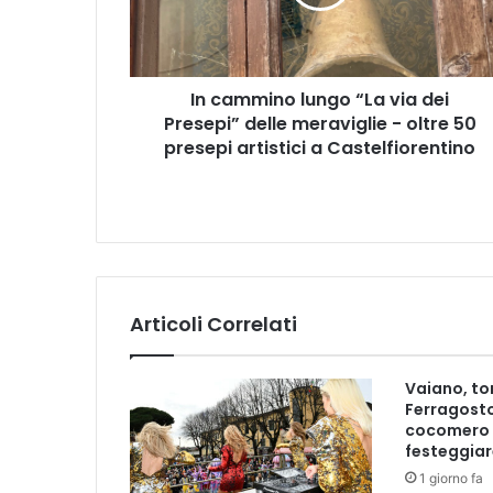
m
i
n
o
In cammino lungo “La via dei
l
Presepi” delle meraviglie - oltre 50
u
n
presepi artistici a Castelfiorentino
g
o
“
L
a
v
i
Articoli Correlati
a
d
e
Vaiano, tor
i
Ferragosto
P
cocomero 
r
festeggiar
e
1 giorno fa
s