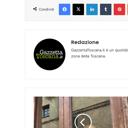
Facebook
X
LinkedIn
Tumblr
Pinterest
Condividi
Redazione
GazzettaToscana.it è un quotidi
zona della Toscana.
I
n
c
a
m