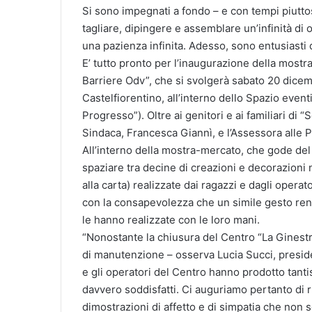
Si sono impegnati a fondo – e con tempi piuttos
tagliare, dipingere e assemblare un’infinità di o
una pazienza infinita. Adesso, sono entusiasti d
E’ tutto pronto per l’inaugurazione della mostr
Barriere Odv”, che si svolgerà sabato 20 dicemb
Castelfiorentino, all’interno dello Spazio eventi
Progresso”). Oltre ai genitori e ai familiari di 
Sindaca, Francesca Giannì, e l’Assessora alle Po
All’interno della mostra-mercato, che gode del
spaziare tra decine di creazioni e decorazioni 
alla carta) realizzate dai ragazzi e dagli operat
con la consapevolezza che un simile gesto rend
le hanno realizzate con le loro mani.
“Nonostante la chiusura del Centro “La Ginestr
di manutenzione – osserva Lucia Succi, preside
e gli operatori del Centro hanno prodotto tanti
davvero soddisfatti. Ci auguriamo pertanto di r
dimostrazioni di affetto e di simpatia che non