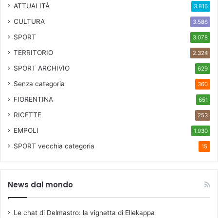
ATTUALITÀ
3.816
d
i
CULTURA
3.586
SPORT
3.078
TERRITORIO
2.324
SPORT ARCHIVIO
629
Senza categoria
360
FIORENTINA
651
RICETTE
253
EMPOLI
1.930
SPORT
vecchia categoria
15
News dal mondo
Le chat di Delmastro: la vignetta di Ellekappa