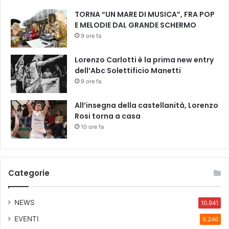
l
v
a
TORNA “UN MARE DI MUSICA”, FRA POP
o
r
E MELODIE DAL GRANDE SCHERMO
r
e
9 ore fa
o
c
d
i
Lorenzo Carlotti è la prima new entry
i
t
dell’Abc Solettificio Manetti
s
a
9 ore fa
q
z
u
i
All’insegna della castellanità, Lorenzo
a
o
Rosi torna a casa
d
n
10 ore fa
r
e
a
c
"
o
n
Categorie
A
n
n
NEWS
10.941
a
R
EVENTI
9.246
e