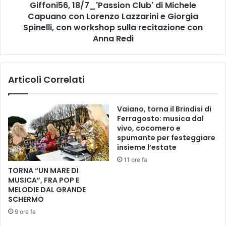
e
Giffoni56, 18/7_'Passion Club' di Michele
,
n
Capuano con Lorenzo Lazzarini e Giorgia
1
d
8
Spinelli, con workshop sulla recitazione con
a
/
Anna Redi
s
7
i
_
d
'
i
Articoli Correlati
P
s
a
t
s
Vaiano, torna il Brindisi di
i
s
Ferragosto: musica dal
n
i
vivo, cocomero e
g
o
spumante per festeggiare
u
n
insieme l’estate
e
C
11 ore fa
i
l
TORNA “UN MARE DI
n
u
MUSICA”, FRA POP E
E
b
MELODIE DAL GRANDE
u
'
SCHERMO
r
d
9 ore fa
o
i
p