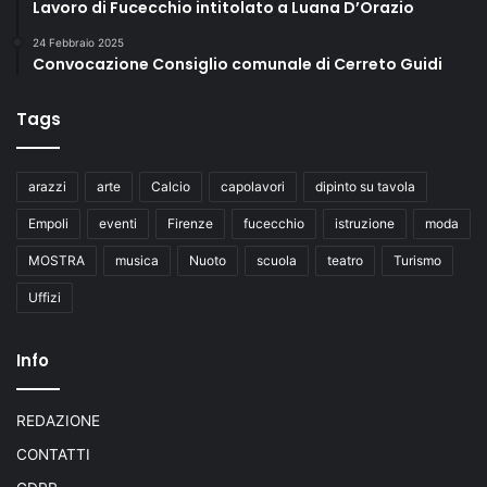
Lavoro di Fucecchio intitolato a Luana D’Orazio
24 Febbraio 2025
Convocazione Consiglio comunale di Cerreto Guidi
Tags
arazzi
arte
Calcio
capolavori
dipinto su tavola
Empoli
eventi
Firenze
fucecchio
istruzione
moda
MOSTRA
musica
Nuoto
scuola
teatro
Turismo
Uffizi
Info
REDAZIONE
CONTATTI