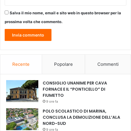
i
i
.
n
Salva il mio nome, email e sito web in questo browser per la
"
e
E
l
prossima volta che commento.
'
l
i
i
l
,
r
c
i
o
s
n
u
Recente
Popolare
Commenti
w
l
o
t
r
a
k
CONSIGLIO UNANIME PER CAVA
t
s
FORNACE E IL “PONTICELLO” DI
o
h
FIUMETTO
d
o
9 ore fa
i
p
POLO SCOLASTICO DI MARINA,
u
s
CONCLUSA LA DEMOLIZIONE DELL’ALA
n
u
NORD-SUD
l
l
9 ore fa
a