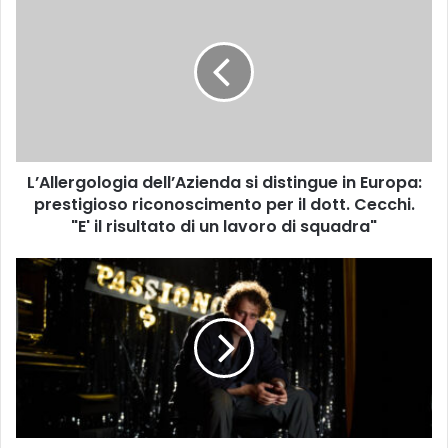
’
A
l
l
e
r
g
o
L’Allergologia dell’Azienda si distingue in Europa:
l
prestigioso riconoscimento per il dott. Cecchi.
o
g
"E' il risultato di un lavoro di squadra"
i
a
G
d
i
e
f
l
f
l
o
’
n
A
i
z
5
i
6