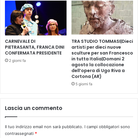
M
a
i
:
c
p
h
r
e
e
l
s
e
CARNEVALE DI
TRA STUDIO TOMMASI|Dieci
t
C
PIETRASANTA, FRANCA DINI
artisti per dieci nuove
i
a
CONFERMATA PRESIDENTE
sculture per san Francesco
g
in tutta Italia|Domani 2
p
2 giorni fa
agosto la collocazione
i
u
dell’opera di Ugo Riva a
o
a
Cortona (AR)
s
n
o
5 giorni fa
o
r
c
i
o
c
n
Lascia un commento
o
L
n
o
o
r
Il tuo indirizzo email non sarà pubblicato.
I campi obbligatori sono
s
e
contrassegnati
*
c
n