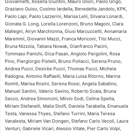
Giovannetti, Rosella Giuntini, Mauro Gliori, Paolo Grigò,
Graziano Guiso, Cosimo Iardella, Benedetta Jandolo, KPK,
Paolo Lapi, Paolo Lazzerini, Marisa Lelii, Silvana Lonardi,
Gionata G. Long, Lorella Lorenzoni, Bruno Magoni, Clara
Mallegni, Airyn Marchionna, Giusi Marcuccetti, Annamaria
Maremmi, Giovanni Mazzi, Franca Moriconi, Tito Mucci,
Bruna Nizzola, Tatiana Nowak, Gianfranco Pacini,
Tommaso Panichi, Gica Pasan, Angiolo Pergolini, Rosa
Pino, Piergiorgio Pistelli, Bruno Pollacci, Serena Pruno,
Andrea Pucci, Desirèe Pucci, Thomas Pucci, Michela
Radogna, Antonio Raffaelli, Maria Luisa Ritorno, Marina
Romiti, Marisa Rosini, Serena Rossi, Angela Sabatino,
Manuel Santini, Valerio Savino, Roberto Scala, Bruna
Secco, Andrea Simoncini, Milvio Sodi, Celina Spelta,
Miriam Stefanelli, Maila Stolfi, Daniela Tarabella, Emanuela
Testa, Vanessa Thyes, Stefano Turrini, Maria Teresa
Vanalesta, Miriam Van Dongen, Stefano Carlo Vecoli, Laura
Venturi, Gabriele Vicari, Alessio Vitale, Pier Carlo Volpi,