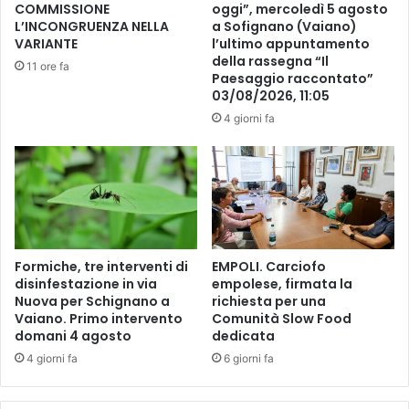
COMMISSIONE
oggi”, mercoledì 5 agosto
i
e
L’INCONGRUENZA NELLA
a Sofignano (Vaiano)
r
C
VARIANTE
l’ultimo appuntamento
e
R
della rassegna “Il
11 ore fa
n
F
Paesaggio raccontato”
z
03/08/2026, 11:05
i
e
r
4 giorni fa
-
e
N
n
u
z
o
e
v
c
o
o
a
n
Formiche, tre interventi di
EMPOLI. Carciofo
l
s
disinfestazione in via
empolese, firmata la
b
e
Nuova per Schignano a
richiesta per una
u
g
Vaiano. Primo intervento
Comunità Slow Food
m
n
domani 4 agosto
dedicata
,
a
4 giorni fa
6 giorni fa
p
n
r
o
i
i