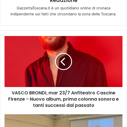
Redazione
GazzettaToscana.it è un quotidiano online di cronaca
indipendente sui fatti che circondano la zona della Toscana.
V
A
S
C
O
B
R
O
N
VASCO BRONDI, mar 23/7 Anfiteatro Cascine
D
Firenze - Nuovo album, prima colonna sonora e
I
,
tanti successi dal passato
m
a
F
r
i