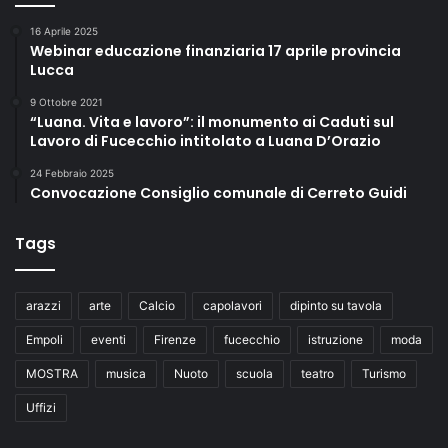
16 Aprile 2025
Webinar educazione finanziaria 17 aprile provincia
Lucca
9 Ottobre 2021
“Luana. Vita e lavoro”: il monumento ai Caduti sul
Lavoro di Fucecchio intitolato a Luana D’Orazio
24 Febbraio 2025
Convocazione Consiglio comunale di Cerreto Guidi
Tags
arazzi
arte
Calcio
capolavori
dipinto su tavola
Empoli
eventi
Firenze
fucecchio
istruzione
moda
MOSTRA
musica
Nuoto
scuola
teatro
Turismo
Uffizi