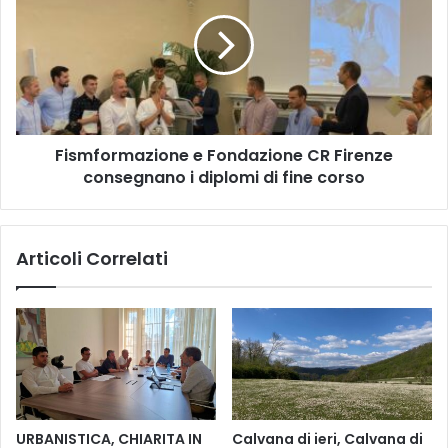
2
s
3
m
/
f
7
o
A
r
n
m
f
a
i
Fismformazione e Fondazione CR Firenze
z
t
consegnano i diplomi di fine corso
i
e
o
a
n
t
e
Articoli Correlati
r
e
o
F
C
o
a
n
s
d
c
a
i
z
n
i
e
o
URBANISTICA, CHIARITA IN
Calvana di ieri, Calvana di
F
n