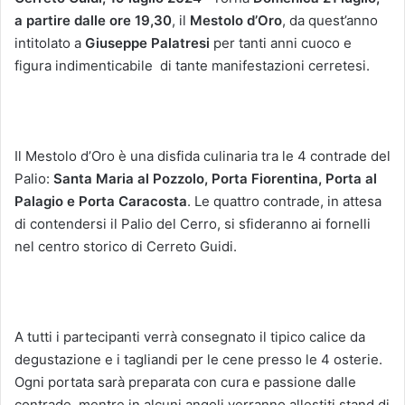
a partire dalle ore 19,30
, il
Mestolo d’Oro
, da quest’anno
intitolato a
Giuseppe Palatresi
per tanti anni cuoco e
figura indimenticabile
di tante manifestazioni cerretesi.
Il Mestolo d’Oro è una disfida culinaria tra le 4 contrade del
Palio:
Santa Maria al Pozzolo, Porta
Fiorentina, Porta al
Palagio e Porta Caracosta
. Le quattro contrade, in attesa
di contendersi il Palio del Cerro, si sfideranno ai fornelli
nel centro storico di Cerreto Guidi.
A tutti i partecipanti verrà consegnato il tipico calice da
degustazione e i tagliandi per le cene presso le 4 osterie.
Ogni portata sarà preparata con cura e passione dalle
contrade, mentre in alcuni angoli verranno allestiti stand di