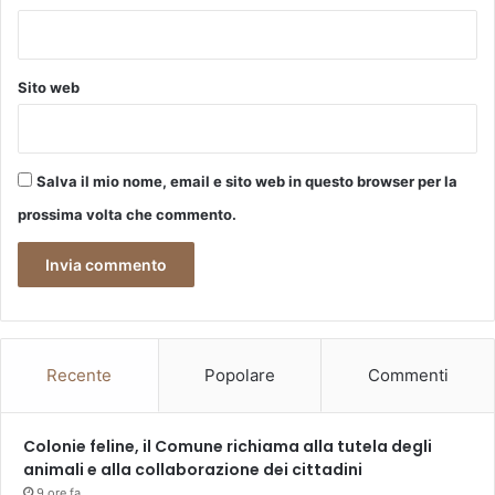
s
u
c
c
Sito web
e
s
s
i
Salva il mio nome, email e sito web in questo browser per la
d
a
prossima volta che commento.
l
p
a
s
s
a
Recente
Popolare
Commenti
t
o
Colonie feline, il Comune richiama alla tutela degli
animali e alla collaborazione dei cittadini
9 ore fa