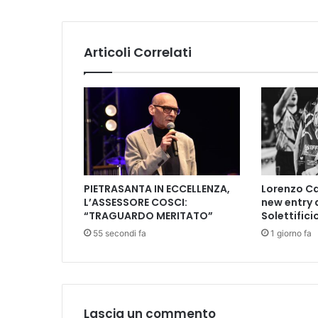
L
'
6
Articoli Correlati
8
E
D
I
N
T
O
R
N
PIETRASANTA IN ECCELLENZA,
Lorenzo Ca
I
L’ASSESSORE COSCI:
new entry 
N
“TRAGUARDO MERITATO”
Solettifici
E
55 secondi fa
1 giorno fa
L
R
O
M
A
N
Lascia un commento