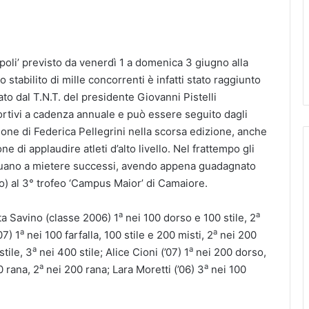
mpoli’ previsto da venerdì 1 a domenica 3 giugno alla
o stabilito di mille concorrenti è infatti stato raggiunto
ato dal T.N.T. del presidente Giovanni Pistelli
ortivi a cadenza annuale e può essere seguito dagli
ne di Federica Pellegrini nella scorsa edizione, anche
e di applaudire atleti d’alto livello. Nel frattempo gli
tinuano a mietere successi, avendo appena guadagnato
zo) al 3° trofeo ‘Campus Maior’ di Camaiore.
a
a
ita Savino (classe 2006) 1
nei 100 dorso e 100 stile, 2
a
a
07) 1
nei 100 farfalla, 100 stile e 200 misti, 2
nei 200
a
a
stile, 3
nei 400 stile; Alice Cioni (’07) 1
nei 200 dorso,
a
a
 rana, 2
nei 200 rana; Lara Moretti (’06) 3
nei 100