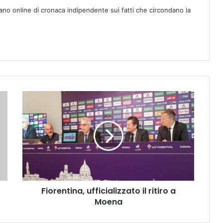
ano online di cronaca indipendente sui fatti che circondano la
F
i
o
r
e
n
t
i
n
Fiorentina, ufficializzato il ritiro a
a
Moena
,
u
f