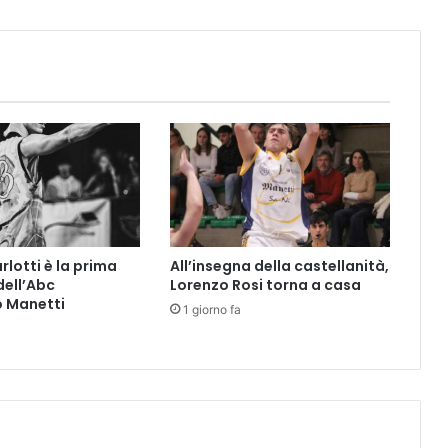
f
i
c
i
a
l
i
z
z
a
t
o
rlotti è la prima
All’insegna della castellanità,
i
dell’Abc
Lorenzo Rosi torna a casa
l
o Manetti
1 giorno fa
r
i
t
i
r
o
a