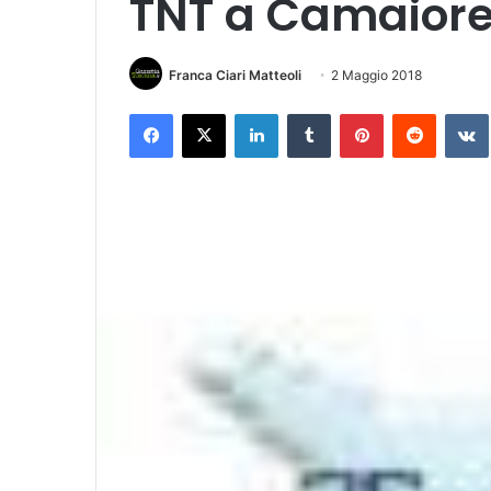
TNT a Camaior
Franca Ciari Matteoli
2 Maggio 2018
Facebook
X
LinkedIn
Tumblr
Pinterest
Reddit
VK