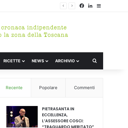
Facebook
LinkedIn
Barra lateral
Cerca per
RICETTE
NEWS
ARCHIVIO
Recente
Popolare
Commenti
PIETRASANTA IN
ECCELLENZA,
L’ASSESSORE COSCI:
“TRAGUARDO MERITATO”