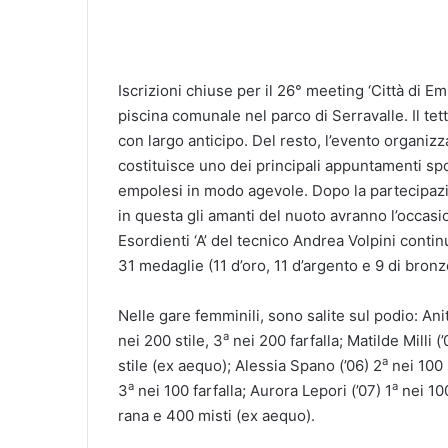
Iscrizioni chiuse per il 26° meeting ‘Città di E
piscina comunale nel parco di Serravalle. Il tett
con largo anticipo. Del resto, l’evento organizz
costituisce uno dei principali appuntamenti sp
empolesi in modo agevole. Dopo la partecipazio
in questa gli amanti del nuoto avranno l’occasion
Esordienti ‘A’ del tecnico Andrea Volpini con
31 medaglie (11 d’oro, 11 d’argento e 9 di bron
Nelle gare femminili, sono salite sul podio: An
a
nei 200 stile, 3
nei 200 farfalla; Matilde Milli (’
a
stile (ex aequo); Alessia Spano (’06) 2
nei 100 
a
a
3
nei 100 farfalla; Aurora Lepori (’07) 1
nei 100
rana e 400 misti (ex aequo).