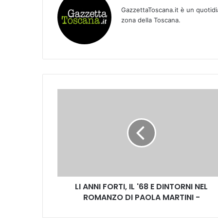
GazzettaToscana.it è un quotidi
zona della Toscana.
L
I
A
N
N
I
F
O
R
LI ANNI FORTI, IL '68 E DINTORNI NEL
T
ROMANZO DI PAOLA MARTINI -
I
,
I