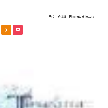
e
0
388
minuto di lettura
ontakte
Odnoklassniki
Pocket