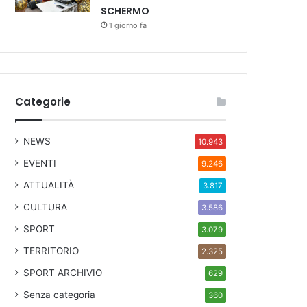
SCHERMO
1 giorno fa
Categorie
NEWS
10.943
EVENTI
9.246
ATTUALITÀ
3.817
CULTURA
3.586
SPORT
3.079
TERRITORIO
2.325
SPORT ARCHIVIO
629
Senza categoria
360