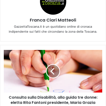
Franca Ciari Matteoli
GazzettaToscana.it è un quotidiano online di cronaca
indipendente sui fatti che circondano la zona della Toscana.
C
o
n
s
u
l
t
a
s
Consulta sulla Disabilità, alla guida tre donne:
u
eletta Rita Fantoni presidente, Maria Grazia
l