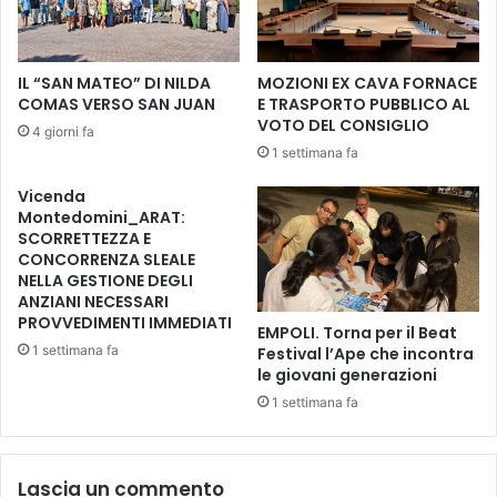
t
r
r
o
e
s
IL “SAN MATEO” DI NILDA
MOZIONI EX CAVA FORNACE
d
e
COMAS VERSO SAN JUAN
E TRASPORTO PUBBLICO AL
o
g
VOTO DEL CONSIGLIO
4 giorni fa
n
u
1 settimana fa
n
o
e
n
Vicenda
:
o
Montedomini_ARAT:
e
c
SCORRETTEZZA E
l
o
CONCORRENZA SLEALE
e
NELLA GESTIONE DEGLI
n
t
ANZIANI NECESSARI
s
PROVVEDIMENTI IMMEDIATI
t
u
EMPOLI. Torna per il Beat
a
c
1 settimana fa
Festival l’Ape che incontra
R
c
le giovani generazioni
i
e
1 settimana fa
t
s
a
s
F
o
Lascia un commento
a
l