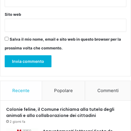
G
n
r
l
a
i
Sito web
z
n
i
e
a
P
Salva il mio nome, email e sito web in questo browser per la
a
prossima volta che commento.
s
q
u
a
l
e
t
Recente
Popolare
Commenti
t
i
e
Colonie feline, il Comune richiama alla tutela degli
M
animali e alla collaborazione dei cittadini
a
2 giorni fa
u
r