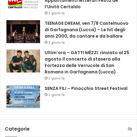
Appuntamenti letterari Festa de
a
l’Unità Certaldo
G
2 giorni fa
i
TEENAGE DREAM, ven 7/8 Castelnuovo
u
di Garfagnana (Lucca) – Le hit degli
n
anni 2000, da cantare e da ballare
t
2 giorni fa
i
v
Ultim’ora – GATTI MÉZZI: rinviato al 25
i
agosto il concerto di stasera alla
c
Fortezza delle Verrucole di San
e
Romano in Garfagnana (Lucca)
2 giorni fa
SENZA FILI – Pinocchio Street Festival
2 giorni fa
Categorie