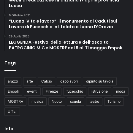
Webinar educazione finanziaria 17 aprile provincia
Lucca
9 Ottobre 2021
“Luana. Vita e lavoro”: il monumento ai Caduti sul
Lavoro di Fucecchio intitolato a Luana D’Orazio
29 Aprile 2025
LEGGENDA Festival della lettura e dell’ascolto
PATROCINIO MIC e MOSTRE dal 9 all’11 maggio Empoli
Tags
arazzi
arte
Calcio
capolavori
dipinto su tavola
Empoli
eventi
Firenze
fucecchio
istruzione
moda
MOSTRA
musica
Nuoto
scuola
teatro
Turismo
Uffizi
Info