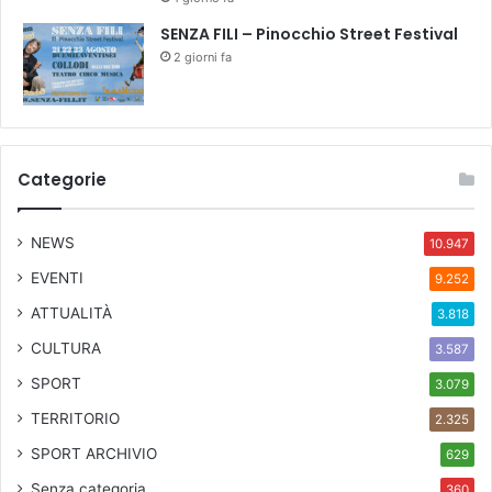
M
a
SENZA FILI – Pinocchio Street Festival
d
2 giorni fa
e
i
n
T
u
Categorie
s
c
a
NEWS
10.947
n
EVENTI
9.252
y
ATTUALITÀ
3.818
CULTURA
3.587
SPORT
3.079
TERRITORIO
2.325
SPORT ARCHIVIO
629
Senza categoria
360