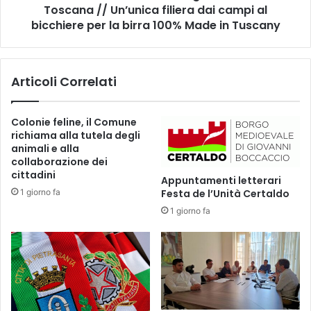
I
Toscana // Un’unica filiera dai campi al
n
C
e
bicchiere per la birra 100% Made in Tuscany
C
l
O
c
L
u
Articoli Correlati
E
o
S
r
T
e
Colonie feline, il Comune
E
d
richiama alla tutela degli
L
e
animali e alla
L
l
collaborazione dei
E
M
cittadini
Appuntamenti letterari
!
u
1 giorno fa
Festa de l’Unità Certaldo
g
1 giorno fa
e
l
l
o
l
a
M