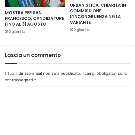
a
URBANISTICA, CHIARITA IN
l
COMMISSIONE
MOSTRA PER SAN
t
L’INCONGRUENZA NELLA
FRANCESCO, CANDIDATURE
e
VARIANTE
FINO AL 31 AGOSTO
r
2 giorni fa
2 giorni fa
i
a
T
o
Lascia un commento
s
c
a
Il tuo indirizzo email non sarà pubblicato.
I campi obbligatori sono
n
contrassegnati
*
a
/
C
/
o
U
m
n
’
m
u
e
n
i