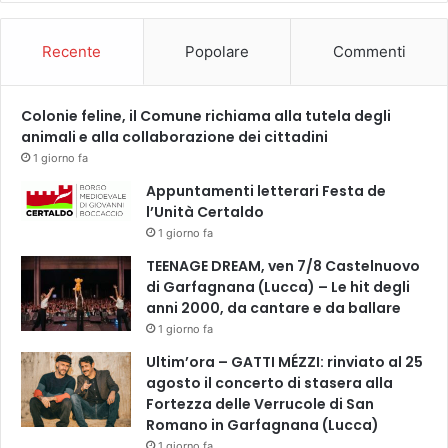
c
c
Recente
Popolare
Commenti
h
i
e
Colonie feline, il Comune richiama alla tutela degli
r
animali e alla collaborazione dei cittadini
e
p
1 giorno fa
e
Appuntamenti letterari Festa de
r
l’Unità Certaldo
l
1 giorno fa
a
b
TEENAGE DREAM, ven 7/8 Castelnuovo
i
di Garfagnana (Lucca) – Le hit degli
r
anni 2000, da cantare e da ballare
r
1 giorno fa
a
Ultim’ora – GATTI MÉZZI: rinviato al 25
1
agosto il concerto di stasera alla
0
Fortezza delle Verrucole di San
0
Romano in Garfagnana (Lucca)
%
1 giorno fa