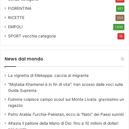
FIORENTINA
651
RICETTE
253
EMPOLI
1.930
SPORT
vecchia categoria
15
News dal mondo
La vignetta di Ellekappa: caccia al migrante
“Mojtaba Khamenei è in fin di vita”: Iran scosso dalle voci sulla
Guida Suprema
Fulmine colpisce campo scout sul Monte Livata: gravissimo un
ragazzo
Patto Arabia-Turchia-Pakistan, ecco la “Nato” dei Paesi sunniti
All’asta il pallone della Mano di Dio: fino a 10 milioni di dollari