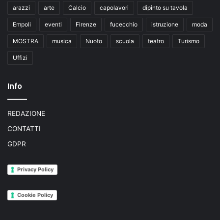
arazzi
arte
Calcio
capolavori
dipinto su tavola
Empoli
eventi
Firenze
fucecchio
istruzione
moda
MOSTRA
musica
Nuoto
scuola
teatro
Turismo
Uffizi
Info
REDAZIONE
CONTATTI
GDPR
Privacy Policy
Cookie Policy