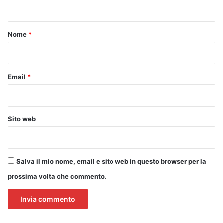
n
c
t
a
f
o
Nome
*
i
*
l
i
e
Email
*
r
a
d
a
Sito web
i
c
a
m
Salva il mio nome, email e sito web in questo browser per la
p
prossima volta che commento.
i
a
l
b
i