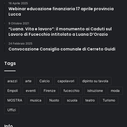
16 Aprile 2025
Webinar educazione finanziaria 17 aprile provincia
Lucca
9 Ottobre 2021
“Luana. Vita e lavoro”: il monumento ai Caduti sul
Lavoro di Fucecchio intitolato a Luana D’Orazio
24 Febbraio 2025
Convocazione Consiglio comunale di Cerreto Guidi
Tags
arazzi
arte
Calcio
capolavori
dipinto su tavola
Empoli
eventi
Firenze
fucecchio
istruzione
moda
MOSTRA
musica
Nuoto
scuola
teatro
Turismo
Uffizi
Info