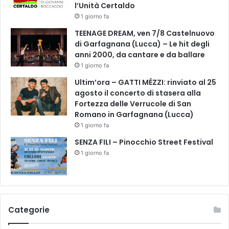
l’Unità Certaldo
i
1 giorno fa
m
a
TEENAGE DREAM, ven 7/8 Castelnuovo
r
di Garfagnana (Lucca) – Le hit degli
i
anni 2000, da cantare e da ballare
t
1 giorno fa
a
Ultim’ora – GATTI MÉZZI: rinviato al 25
agosto il concerto di stasera alla
Fortezza delle Verrucole di San
Romano in Garfagnana (Lucca)
1 giorno fa
SENZA FILI – Pinocchio Street Festival
1 giorno fa
Categorie