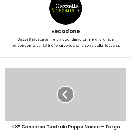
Redazione
GazzettaToscana.it è un quotidiano online di cronaca
indipendente sui fatti che circondano la zona della Toscana.
I
l
3
°
C
o
n
c
o
Il 3° Concorso Teatrale Peppe Nasca – Targa
r