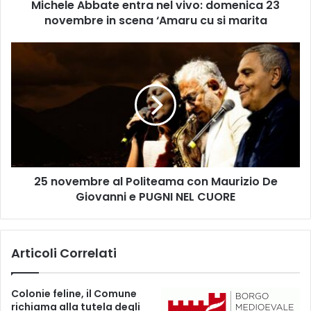
Michele Abbate entra nel vivo: domenica 23
s
o
novembre in scena ‘Amaru cu si marita
T
e
2
a
5
t
n
r
o
a
v
l
e
e
m
P
b
e
r
p
25 novembre al Politeama con Maurizio De
e
p
Giovanni e PUGNI NEL CUORE
a
e
l
N
P
a
o
Articoli Correlati
s
l
c
i
a
t
Colonie feline, il Comune
–
e
richiama alla tutela degli
T