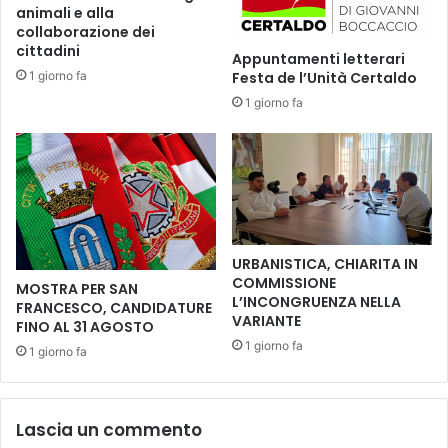
a
animali e alla
a
m
collaborazione dei
r
a
cittadini
Appuntamenti letterari
g
c
1 giorno fa
Festa de l’Unità Certaldo
a
o
M
1 giorno fa
n
i
M
c
a
h
u
e
r
l
i
e
z
A
i
URBANISTICA, CHIARITA IN
b
o
COMMISSIONE
MOSTRA PER SAN
b
D
L’INCONGRUENZA NELLA
FRANCESCO, CANDIDATURE
a
e
VARIANTE
FINO AL 31 AGOSTO
t
G
1 giorno fa
1 giorno fa
e
i
e
o
n
v
t
a
Lascia un commento
r
n