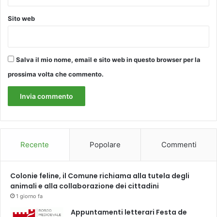
v
e
Sito web
m
b
r
e
Salva il mio nome, email e sito web in questo browser per la
i
n
prossima volta che commento.
s
c
e
n
a
‘
Recente
Popolare
Commenti
A
m
a
Colonie feline, il Comune richiama alla tutela degli
r
animali e alla collaborazione dei cittadini
u
c
1 giorno fa
u
Appuntamenti letterari Festa de
s