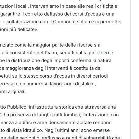
tuzioni locali. Interveniamo in base alle reali criticità e
garantire il corretto deflusso dei corsi d’acqua e una
. La collaborazione con il Comune è solida e ci permette
ioni più delicate».
enziato come la maggior parte delle risorse sia
 più consistente del Piano, seguiti dal taglio alberi e
he la distribuzione degli importi conferma la natura
de maggioranza degli interventi è costituita da
etuti sullo stesso corso d’acqua in diversi periodi
teressato da numerose lavorazioni di sfalcio,
ti arginali.
o Pubblico, infrastruttura storica che attraversa una
à. La presenza di lunghi tratti tombati, l’interazione con
 vicinanza a edifici e aree densamente abitate rendono
o di vista idraulico. Negli ultimi anni sono emerse
one delle sezioni di deflusso e punti di vulnerabilità che