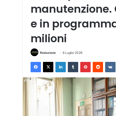
manutenzione. C
e in programma 
milioni
Redazione
6 Luglio 2026
Facebook
X
LinkedIn
Tumblr
Pinterest
Reddit
VK