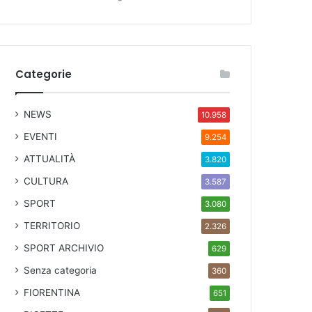
Categorie
NEWS
10.958
EVENTI
9.254
ATTUALITÀ
3.820
CULTURA
3.587
SPORT
3.080
TERRITORIO
2.326
SPORT ARCHIVIO
629
Senza categoria
360
FIORENTINA
651