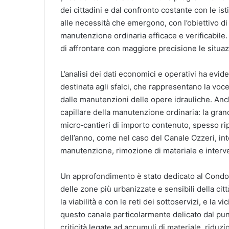
dei cittadini e dal confronto costante con le isti
alle necessità che emergono, con l’obiettivo di 
manutenzione ordinaria efficace e verificabile
di affrontare con maggiore precisione le situaz
L’analisi dei dati economici e operativi ha evid
destinata agli sfalci, che rappresentano la voce
dalle manutenzioni delle opere idrauliche. Anc
capillare della manutenzione ordinaria: la gran
micro‑cantieri di importo contenuto, spesso rip
dell’anno, come nel caso del Canale Ozzeri, in
manutenzione, rimozione di materiale e interven
Un approfondimento è stato dedicato al Condott
delle zone più urbanizzate e sensibili della citt
la viabilità e con le reti dei sottoservizi, e la
questo canale particolarmente delicato dal punt
criticità legate ad accumuli di materiale, riduzi