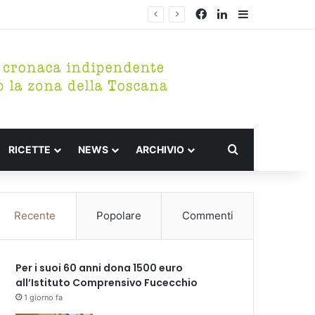
Facebook
LinkedIn
Barra lateral
rico di Fucecchio
Cerca per
RICETTE
NEWS
ARCHIVIO
Recente
Popolare
Commenti
Per i suoi 60 anni dona 1500 euro
all’Istituto Comprensivo Fucecchio
1 giorno fa