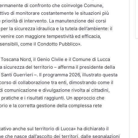
o permanente di confronto che coinvolge Comune,
ettivo di monitorare costantemente le situazioni più
le priorità di intervento. La manutenzione dei corsi
r la sicurezza idraulica e la tutela dell’ambiente: il
ervenire con maggiore tempestività ed efficacia,
sensibili, come il Condotto Pubblico».
1 Toscana Nord, il Genio Civile e il Comune di Lucca
la sicurezza del territorio – afferma il presidente della
Santi Guerrieri –. Il programma 2026, illustrato questa
corso di collaborazione tra enti, dimostrando come il
di comunicazione e divulgazione rivolta ai cittadini,
 pratiche e i risultati raggiunti. Un approccio che
torio e la corretta gestione della complessa rete
tivo anche sul territorio di Lucca» ha dichiarato il
che nasce dall’ascolto dei territori, dalle segnalazioni