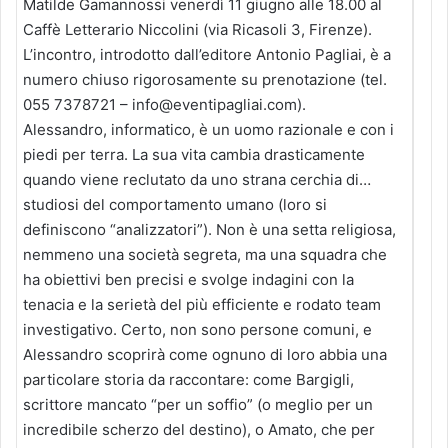
Matilde Gamannossi venerdì 11 giugno alle 18.00 al
Caffè Letterario Niccolini (via Ricasoli 3, Firenze).
L’incontro, introdotto dall’editore Antonio Pagliai, è a
numero chiuso rigorosamente su prenotazione (tel.
055 7378721 – info@eventipagliai.com).
Alessandro, informatico, è un uomo razionale e con i
piedi per terra. La sua vita cambia drasticamente
quando viene reclutato da uno strana cerchia di…
studiosi del comportamento umano (loro si
definiscono “analizzatori”). Non è una setta religiosa,
nemmeno una società segreta, ma una squadra che
ha obiettivi ben precisi e svolge indagini con la
tenacia e la serietà del più efficiente e rodato team
investigativo. Certo, non sono persone comuni, e
Alessandro scoprirà come ognuno di loro abbia una
particolare storia da raccontare: come Bargigli,
scrittore mancato “per un soffio” (o meglio per un
incredibile scherzo del destino), o Amato, che per