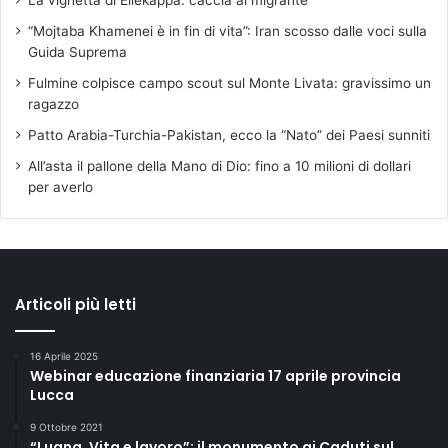
La vignetta di Ellekappa: caccia al migrante
“Mojtaba Khamenei è in fin di vita”: Iran scosso dalle voci sulla
Guida Suprema
Fulmine colpisce campo scout sul Monte Livata: gravissimo un
ragazzo
Patto Arabia-Turchia-Pakistan, ecco la “Nato” dei Paesi sunniti
All’asta il pallone della Mano di Dio: fino a 10 milioni di dollari
per averlo
Articoli più letti
16 Aprile 2025
Webinar educazione finanziaria 17 aprile provincia
Lucca
9 Ottobre 2021
“Luana. Vita e lavoro”: il monumento ai Caduti sul