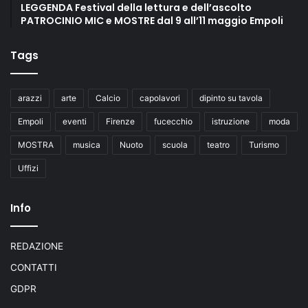
LEGGENDA Festival della lettura e dell’ascolto
PATROCINIO MIC e MOSTRE dal 9 all’11 maggio Empoli
Tags
arazzi
arte
Calcio
capolavori
dipinto su tavola
Empoli
eventi
Firenze
fucecchio
istruzione
moda
MOSTRA
musica
Nuoto
scuola
teatro
Turismo
Uffizi
Info
REDAZIONE
CONTATTI
GDPR