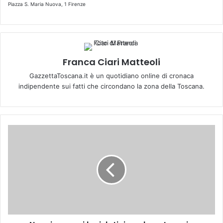
Piazza S. Maria Nuova, 1 Firenze
Franca Ciari Matteoli
GazzettaToscana.it è un quotidiano online di cronaca
indipendente sui fatti che circondano la zona della Toscana.
N
u
o
v
i
s
c
e
n