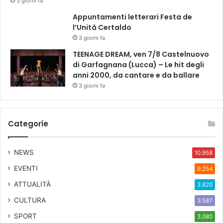
3 giorni fa
o
Appuntamenti letterari Festa de
n
l’Unità Certaldo
f
3 giorni fa
l
a
TEENAGE DREAM, ven 7/8 Castelnuovo
v
di Garfagnana (Lucca) – Le hit degli
o
anni 2000, da cantare e da ballare
r
3 giorni fa
o
P
M
Categorie
I
NEWS
10.958
EVENTI
9.254
ATTUALITÀ
3.820
CULTURA
3.587
SPORT
3.080