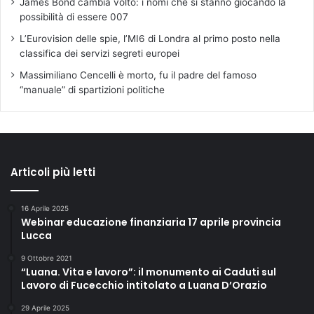
James Bond cambia volto: i nomi che si stanno giocando la
possibilità di essere 007
L’Eurovision delle spie, l’MI6 di Londra al primo posto nella
classifica dei servizi segreti europei
Massimiliano Cencelli è morto, fu il padre del famoso
“manuale” di spartizioni politiche
Articoli più letti
16 Aprile 2025
Webinar educazione finanziaria 17 aprile provincia
Lucca
9 Ottobre 2021
“Luana. Vita e lavoro”: il monumento ai Caduti sul
Lavoro di Fucecchio intitolato a Luana D’Orazio
29 Aprile 2025