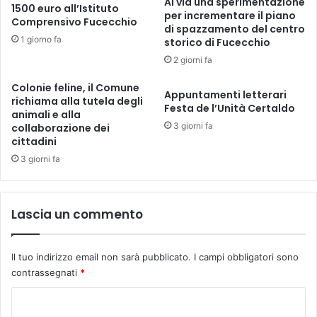
Al via una sperimentazione
1500 euro all’Istituto
e
m
per incrementare il piano
Comprensivo Fucecchio
g
di spazzamento del centro
u
1 giorno fa
o
storico di Fucecchio
n
r
a
2 giorni fa
i
l
a
Colonie feline, il Comune
e
Appuntamenti letterari
richiama alla tutela degli
a
,
Festa de l’Unità Certaldo
animali e alla
c
p
3 giorni fa
collaborazione dei
c
r
cittadini
o
o
3 giorni fa
n
s
c
s
i
i
a
m
Lascia un commento
t
a
o
s
r
e
Il tuo indirizzo email non sarà pubblicato.
I campi obbligatori sono
i
d
contrassegnati
*
:
u
l
t
C
u
a