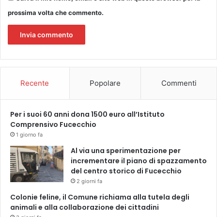
z
e
prossima volta che commento.
p
r
o
m
o
s
s
Recente
Popolare
Commenti
o
d
a
Per i suoi 60 anni dona 1500 euro all’Istituto
H
Comprensivo Fucecchio
a
1 giorno fa
i
Al via una sperimentazione per
r
incrementare il piano di spazzamento
L
del centro storico di Fucecchio
o
2 giorni fa
b
b
Colonie feline, il Comune richiama alla tutela degli
y
animali e alla collaborazione dei cittadini
C