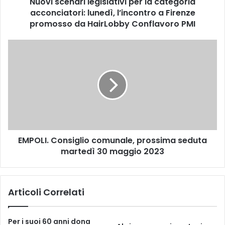
Nuovi scenari legislativi per la categoria
a
acconciatori: lunedì, l’incontro a Firenze
r
i
promosso da HairLobby Conflavoro PMI
l
e
E
g
M
i
P
s
O
l
L
a
I
t
.
i
C
v
o
i
EMPOLI. Consiglio comunale, prossima seduta
n
p
martedì 30 maggio 2023
s
e
i
r
g
l
l
Articoli Correlati
a
i
c
o
a
c
Per i suoi 60 anni dona
t
o