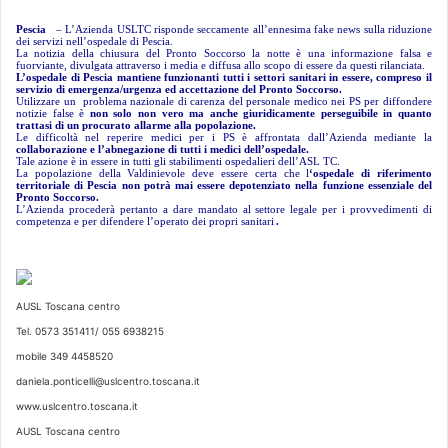
Pescia
–
L’Azienda USLTC risponde seccamente all’ennesima fake news sulla riduzione
dei servizi nell’ospedale di Pescia.
La notizia della chiusura del Pronto Soccorso la notte è una informazione falsa e
fuorviante, divulgata attraverso i media e diffusa allo scopo di essere da questi rilanciata.
L’ospedale di Pescia mantiene funzionanti tutti i settori sanitari in essere, compreso il
servizio di emergenza/urgenza ed accettazione del Pronto Soccorso.
Utilizzare un problema nazionale di carenza del personale medico nei PS per diffondere
notizie false è
non solo non vero ma anche giuridicamente perseguibile in quanto
trattasi di un procurato allarme alla popolazione.
Le difficoltà nel reperire medici per i PS è affrontata dall’Azienda mediante la
collaborazione e l’abnegazione di tutti i medici dell’ospedale.
Tale azione è in essere in tutti gli stabilimenti ospedalieri dell’ASL TC.
La popolazione della Valdinievole deve essere certa che l
‘ospedale di riferimento
territoriale di Pescia non potrà mai essere depotenziato nella funzione essenziale del
Pronto Soccorso.
L’Azienda procederà pertanto a dare mandato al settore legale per i provvedimenti di
competenza e per difendere l’operato dei propri sanitari
.
AUSL Toscana centro
Tel. 0573 351411/ 055 6938215
mobile 349 4458520
daniela.ponticelli@uslcentro.toscana.it
www.uslcentro.toscana.it
AUSL Toscana centro