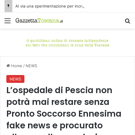
Al via una sperimentazione per incrementare il piano di spazzamento del centro storico di Fucecchio
Menu
C
Home
/
NEWS
NEWS
L’ospedale di Pescia non
potrà mai restare senza
Pronto Soccorso Ennesima
fake news e procurato