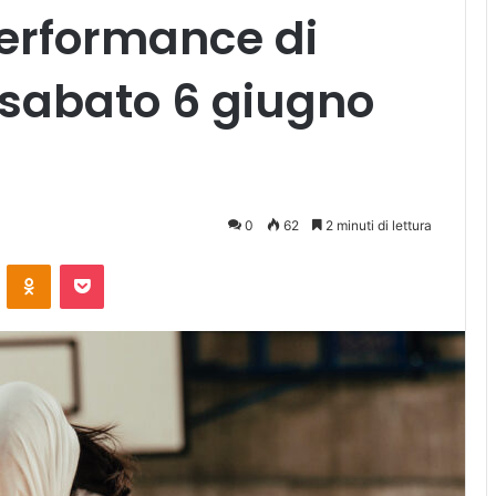
erformance di
 sabato 6 giugno
0
62
2 minuti di lettura
ontakte
Odnoklassniki
Pocket