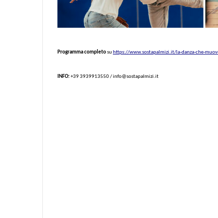
Programma completo
su
https://www.sostapalmizi.it/la-danza-che-muov
INFO:
+39 3939913550 / info@sostapalmizi.it