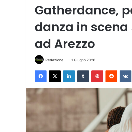
Gatherdance, p
danza in scena
ad Arezzo
Redazione
1 Giugno 2026
Facebook
X
LinkedIn
Tumblr
Pinterest
Reddit
VK