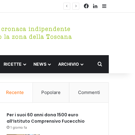
Facebook
LinkedIn
Barra lateral
rico di Fucecchio
Cerca per
RICETTE
NEWS
ARCHIVIO
Recente
Popolare
Commenti
Per i suoi 60 anni dona 1500 euro
all’Istituto Comprensivo Fucecchio
1 giorno fa