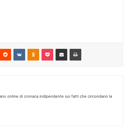
Reddit
VKontakte
Odnoklassniki
Pocket
Condividi via mail
Stampa
ano online di cronaca indipendente sui fatti che circondano la