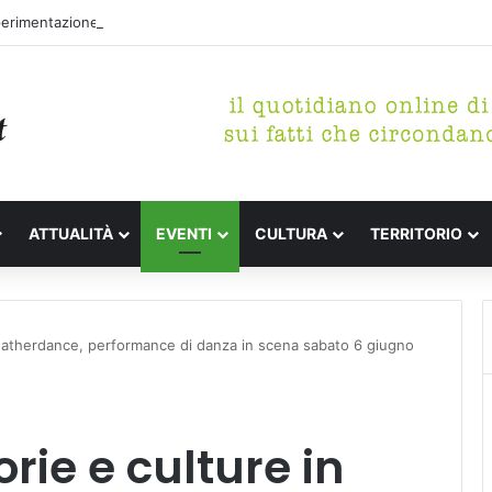
perimentazione per incrementare il piano di spazzamento del centro sto
ATTUALITÀ
EVENTI
CULTURA
TERRITORIO
n Gatherdance, performance di danza in scena sabato 6 giugno
orie e culture in