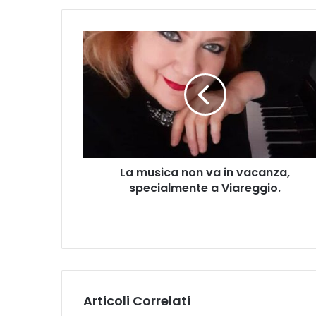
L
a
m
u
s
i
c
a
n
La musica non va in vacanza,
o
specialmente a Viareggio.
n
v
a
i
n
v
a
c
Articoli Correlati
a