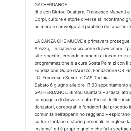
GATHERDANCE
di e con Bintou Ouattara, Francesco Manenti e
Corpi, culture e storie diverse si incontrano 
animerà e coinvolgerà il pubblico del quartiere
LA DANZA CHE MUOVE è primavera prosegue il s
Arezzo; l’iniziativa si propone di avvicinare il
site-specific, creando momenti di incontro e co
programmazione è a cura Sosta Palmizi con il
Fondazione Guido d’Arezzo, Fondazione CR Fir
I.C. Francesco Severi e CAS Tortaia.
Sabato 6 giugno alle ore 17:30 appuntamento al
GATHERDANCE. Bintou Ouattara – artista, attrice
compagnia di danza e teatro Piccoli Idilli – in
danzatori, coreografi e fondatori del progetto 
comunità nell’appennino reggiano – esplorano
culture lontane e storie personali. In inglese la
insieme” ed è proprio quello che fa lo spettac