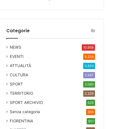
Categorie
NEWS
10.958
EVENTI
9.254
ATTUALITÀ
3.820
CULTURA
3.587
SPORT
3.080
TERRITORIO
2.326
SPORT ARCHIVIO
629
Senza categoria
360
FIORENTINA
651