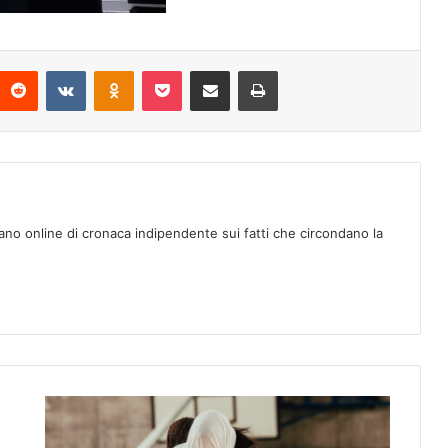
Reddit
VKontakte
Odnoklassniki
Pocket
Condividi via mail
Stampa
ano online di cronaca indipendente sui fatti che circondano la
L
'
i