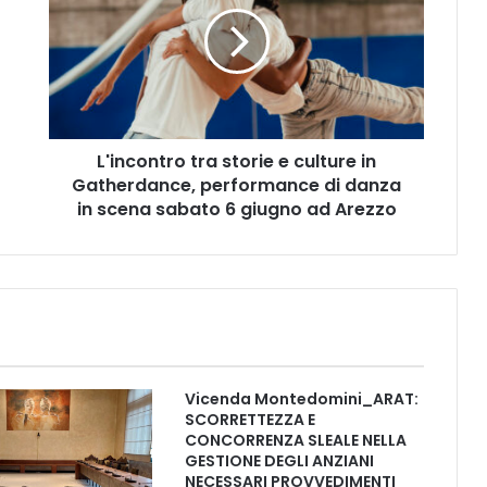
n
c
o
n
t
r
L'incontro tra storie e culture in
o
Gatherdance, performance di danza
t
r
in scena sabato 6 giugno ad Arezzo
a
s
t
o
r
i
e
e
Vicenda Montedomini_ARAT:
c
SCORRETTEZZA E
u
CONCORRENZA SLEALE NELLA
l
GESTIONE DEGLI ANZIANI
t
NECESSARI PROVVEDIMENTI