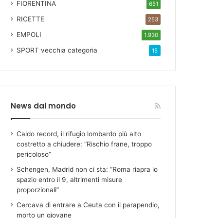
FIORENTINA
651
RICETTE
253
EMPOLI
1.930
SPORT
vecchia categoria
15
News dal mondo
Caldo record, il rifugio lombardo più alto
costretto a chiudere: “Rischio frane, troppo
pericoloso”
Schengen, Madrid non ci sta: “Roma riapra lo
spazio entro il 9, altrimenti misure
proporzionali”
Cercava di entrare a Ceuta con il parapendio,
morto un giovane