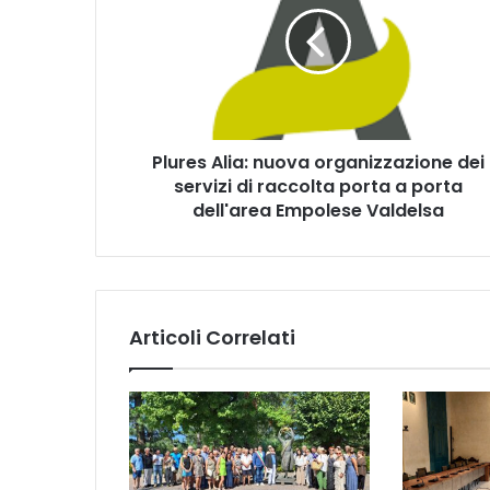
r
e
s
A
l
i
Plures Alia: nuova organizzazione dei
a
servizi di raccolta porta a porta
:
n
dell'area Empolese Valdelsa
u
o
v
a
o
Articoli Correlati
r
g
a
n
i
z
z