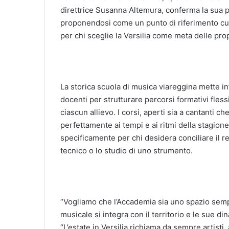
direttrice Susanna Altemura, conferma la sua pie
proponendosi come un punto di riferimento cult
per chi sceglie la Versilia come meta delle pro
La storica scuola di musica viareggina mette inf
docenti per strutturare percorsi formativi fless
ciascun allievo. I corsi, aperti sia a cantanti ch
perfettamente ai tempi e ai ritmi della stagion
specificamente per chi desidera conciliare il 
tecnico o lo studio di uno strumento.
“Vogliamo che l’Accademia sia uno spazio semp
musicale si integra con il territorio e le sue d
“L’estate in Versilia richiama da sempre artisti,