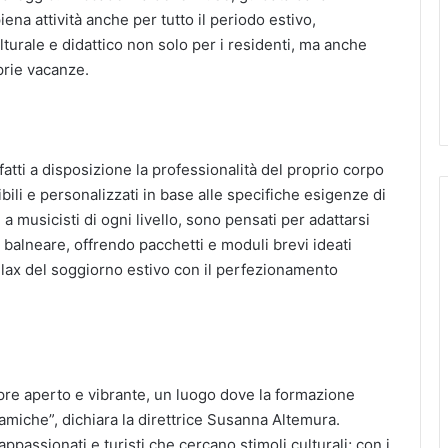
na attività anche per tutto il periodo estivo,
urale e didattico non solo per i residenti, ma anche
prie vacanze.
atti a disposizione la professionalità del proprio corpo
ibili e personalizzati in base alle specifiche esigenze di
e a musicisti di ogni livello, sono pensati per adattarsi
e balneare, offrendo pacchetti e moduli brevi ideati
relax del soggiorno estivo con il perfezionamento
re aperto e vibrante, un luogo dove la formazione
inamiche”, dichiara la direttrice Susanna Altemura.
 appassionati e turisti che cercano stimoli culturali; con i