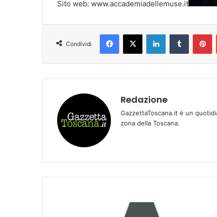
Sito web: www.accademiadellemuse.it
Facebook
X
LinkedIn
Tumblr
Pinterest
Condividi
Redazione
GazzettaToscana.it è un quotidi
zona della Toscana.
P
l
u