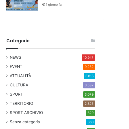
1 giorno fa
Categorie
NEWS
10.947
EVENTI
9.252
ATTUALITÀ
3.818
CULTURA
3.587
SPORT
3.079
TERRITORIO
2.325
SPORT ARCHIVIO
629
Senza categoria
360