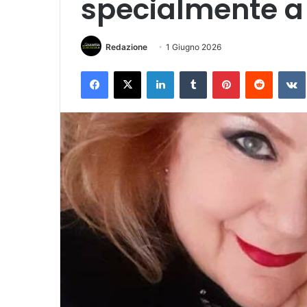
specialmente a 
Redazione
1 Giugno 2026
Facebook
X
LinkedIn
Tumblr
Pinterest
Reddit
VK