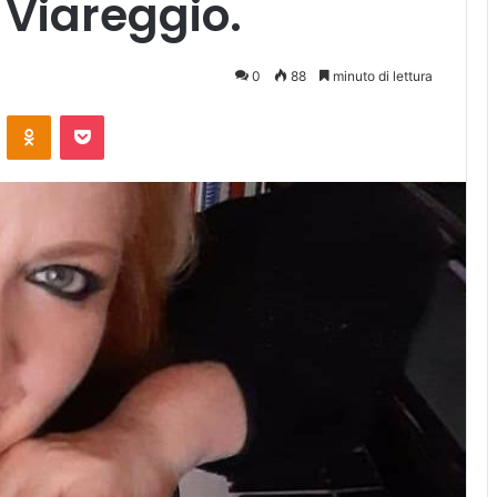
Viareggio.
0
88
minuto di lettura
ontakte
Odnoklassniki
Pocket