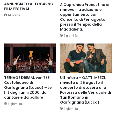
t
l
ANNUNCIATO AL LOCARNO
A Capranica Prenestina si
i
'
FILM FESTIVAL
rinnova il tradizionale
n
i
appuntamento con il
14 ore fa
o
n
Concerto di Ferragosto
d
c
presso il Tempio della
i
o
Maddalena.
v
n
2 giorni fa
e
t
n
r
t
o
a
d
C
i
a
d
v
i
a
TEENAGE DREAM, ven 7/8
Ultim’ora – GATTI MÉZZI:
c
Castelnuovo di
rinviato al 25 agosto il
l
e
Garfagnana (Lucca) – Le
concerto di stasera alla
i
m
hit degli anni 2000, da
Fortezza delle Verrucole di
e
b
cantare e da ballare
San Romano in
r
r
Garfagnana (Lucca)
4 giorni fa
e
e
4 giorni fa
d
P
e
r