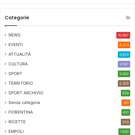
Categorie
NEWS
10.967
EVENTI
9.273
ATTUALITÀ
3.824
CULTURA
3.587
SPORT
3.082
TERRITORIO
2.329
SPORT ARCHIVIO
629
Senza categoria
361
FIORENTINA
651
RICETTE
253
EMPOLI
1.930