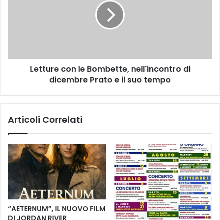
T
t
e
u
n
r
e
e
n
c
z
o
a
Letture con le Bombette, nell'incontro di
n
d
dicembre Prato e il suo tempo
l
i
e
C
B
a
o
Articoli Correlati
s
m
t
b
e
e
l
t
f
t
i
e
o
,
r
n
e
e
“AETERNUM”, IL NUOVO FILM
n
l
DI JORDAN RIVER