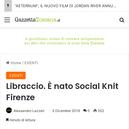
“AETERNUM”, IL NUOVO FILM DI JORDAN RIVER ANNUNCIATO AL LOCARNO FILM FESTIVAL
Menu
C
Home
/
EVENTI
EVENTI
Libraccio. È nato Social Knit
Firenze
Alessandro Lazzeri
3 Dicembre 2019
0
352
minuto di lettura