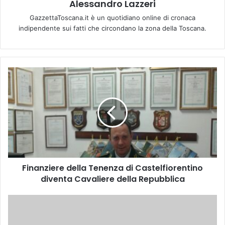
Alessandro Lazzeri
GazzettaToscana.it è un quotidiano online di cronaca
indipendente sui fatti che circondano la zona della Toscana.
F
i
n
a
n
z
i
e
r
Finanziere della Tenenza di Castelfiorentino
e
diventa Cavaliere della Repubblica
d
e
l
L
l
e
a
t