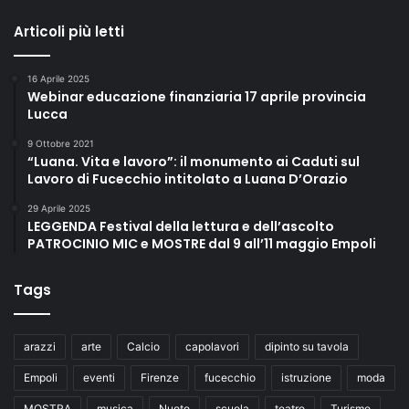
Articoli più letti
16 Aprile 2025
Webinar educazione finanziaria 17 aprile provincia
Lucca
9 Ottobre 2021
“Luana. Vita e lavoro”: il monumento ai Caduti sul
Lavoro di Fucecchio intitolato a Luana D’Orazio
29 Aprile 2025
LEGGENDA Festival della lettura e dell’ascolto
PATROCINIO MIC e MOSTRE dal 9 all’11 maggio Empoli
Tags
arazzi
arte
Calcio
capolavori
dipinto su tavola
Empoli
eventi
Firenze
fucecchio
istruzione
moda
MOSTRA
musica
Nuoto
scuola
teatro
Turismo