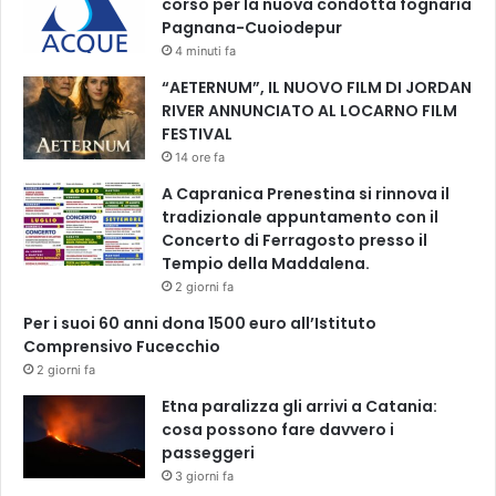
corso per la nuova condotta fognaria
Pagnana-Cuoiodepur
4 minuti fa
“AETERNUM”, IL NUOVO FILM DI JORDAN
RIVER ANNUNCIATO AL LOCARNO FILM
FESTIVAL
14 ore fa
A Capranica Prenestina si rinnova il
tradizionale appuntamento con il
Concerto di Ferragosto presso il
Tempio della Maddalena.
2 giorni fa
Per i suoi 60 anni dona 1500 euro all’Istituto
Comprensivo Fucecchio
2 giorni fa
Etna paralizza gli arrivi a Catania:
cosa possono fare davvero i
passeggeri
3 giorni fa