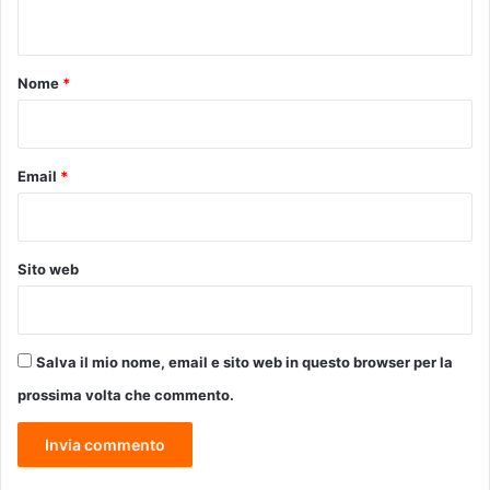
n
o
t
t
e
o
Nome
*
n
*
z
i
a
Email
*
m
e
n
t
Sito web
o
d
e
l
Salva il mio nome, email e sito web in questo browser per la
"
C
prossima volta che commento.
e
n
t
r