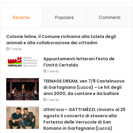
o
a
z
Recente
Popolare
Commenti
i
e
n
Colonie feline, il Comune richiama alla tutela degli
d
animali e alla collaborazione dei cittadini
a
7 ore fa
l
Appuntamenti letterari Festa de
e
l’Unità Certaldo
p
7 ore fa
e
r
TEENAGE DREAM, ven 7/8 Castelnuovo
i
di Garfagnana (Lucca) – Le hit degli
s
anni 2000, da cantare e da ballare
e
7 ore fa
r
Ultim’ora – GATTI MÉZZI: rinviato al 25
v
agosto il concerto di stasera alla
i
Fortezza delle Verrucole di San
z
Romano in Garfagnana (Lucca)
i