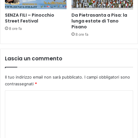
,
n
u
t
n
o
SENZA FILI – Pinocchio
Da Pietrasanta a Pisa: la
c
Street Festival
lunga estate di Tano
N
Pisano
a
a
8 ore fa
m
s
8 ore fa
p
c
a
i
n
t
Lascia un commento
o
a
i
.
n
P
Il tuo indirizzo email non sarà pubblicato.
I campi obbligatori sono
t
r
contrassegnati
*
o
o
p
s
C
3
e
o
g
u
m
e
m
i
l
e
p