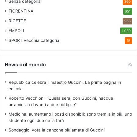
Senza categoria
360
e
FIORENTINA
651
m
m
RICETTE
253
i
EMPOLI
n
1.930
i
SPORT
vecchia categoria
15
l
i
”
.
News dal mondo
I
n
Repubblica celebra il maestro Guccini. La prima pagina in
v
edicola
e
s
Roberto Vecchioni: “Quella sera, con Guccini, nacque
t
un’amicizia davanti a due bottiglie”
i
Medicina, aumentano i posti disponibili: sono tremila in più, uno
m
studente ogni due ce la farà
e
n
Sondaggio: vota la canzone più amata di Guccini
t