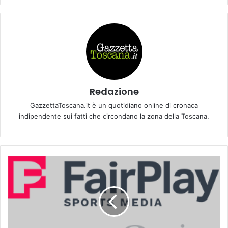
Redazione
GazzettaToscana.it è un quotidiano online di cronaca
indipendente sui fatti che circondano la zona della Toscana.
Q
u
o
t
e
P
a