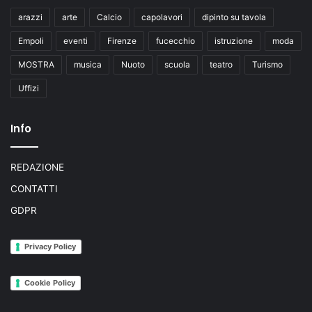
i
l
arazzi
arte
Calcio
capolavori
dipinto su tavola
i
Empoli
eventi
Firenze
fucecchio
istruzione
moda
o
n
MOSTRA
musica
Nuoto
scuola
teatro
Turismo
i
Uffizi
d
i
e
Info
u
r
o
REDAZIONE
CONTATTI
GDPR
Privacy Policy
Cookie Policy