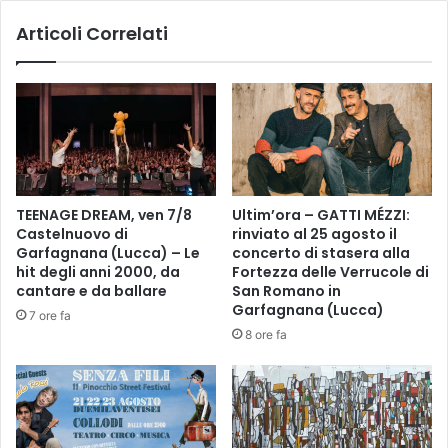
é
r
f
Articoli Correlati
e
a
s
v
p
o
i
r
n
i
g
t
e
o
d
a
e
TEENAGE DREAM, ven 7/8
Ultim’ora – GATTI MÉZZI:
n
r
Castelnuovo di
rinviato al 25 agosto il
c
o
Garfagnana (Lucca) – Le
concerto di stasera alla
h
g
hit degli anni 2000, da
Fortezza delle Verrucole di
e
a
cantare e da ballare
San Romano in
s
p
Garfagnana (Lucca)
7 ore fa
u
e
8 ore fa
Y
r
a
i
m
l
a
P
l
u