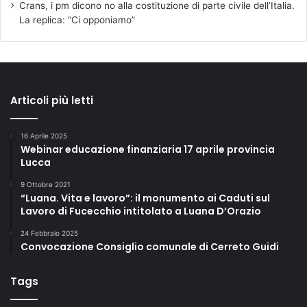
Crans, i pm dicono no alla costituzione di parte civile dell’Italia.
i
La replica: “Ci opponiamo”
i
n
V
a
l
d
Articoli più letti
i
n
i
16 Aprile 2025
Webinar educazione finanziaria 17 aprile provincia
e
Lucca
v
o
9 Ottobre 2021
l
“Luana. Vita e lavoro”: il monumento ai Caduti sul
e
Lavoro di Fucecchio intitolato a Luana D’Orazio
p
24 Febbraio 2025
e
Convocazione Consiglio comunale di Cerreto Guidi
r
1
Tags
9
m