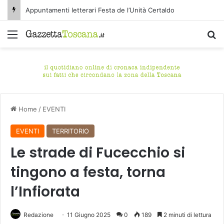
Appuntamenti letterari Festa de l’Unità Certaldo
Menu
C
Home
/
EVENTI
EVENTI
TERRITORIO
Le strade di Fucecchio si
tingono a festa, torna
l’Infiorata
Redazione
11 Giugno 2025
0
189
2 minuti di lettura