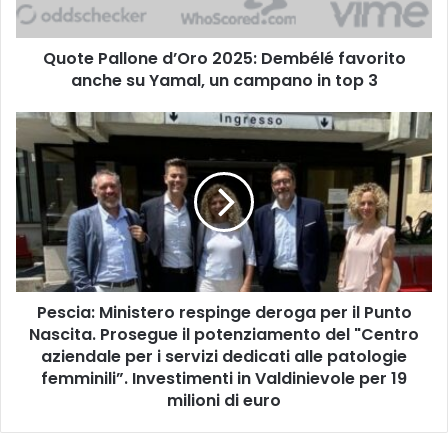
l
l
Quote Pallone d’Oro 2025: Dembélé favorito
o
anche su Yamal, un campano in top 3
n
e
d
P
’
e
O
s
r
c
o
i
2
a
0
:
2
M
5
i
:
Pescia: Ministero respinge deroga per il Punto
n
D
Nascita. Prosegue il potenziamento del "Centro
i
e
s
aziendale per i servizi dedicati alle patologie
m
t
femminili”. Investimenti in Valdinievole per 19
b
e
milioni di euro
é
r
l
o