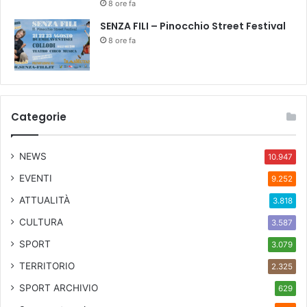
d
8 ore fa
e
SENZA FILI – Pinocchio Street Festival
d
8 ore fa
i
c
a
t
i
Categorie
a
l
l
NEWS
10.947
e
p
EVENTI
9.252
a
ATTUALITÀ
3.818
t
o
CULTURA
3.587
l
SPORT
3.079
o
g
TERRITORIO
2.325
i
SPORT ARCHIVIO
629
e
f