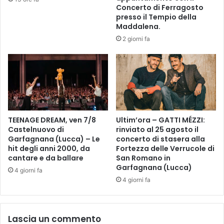
A
W
Concerto di Ferragosto
C
I
presso il Tempio della
a
N
Maddalena.
s
D
2 giorni fa
a
E
S
S
a
I
r
G
t
N
o
P
r
R
i
TEENAGE DREAM, ven 7/8
Ultim’ora – GATTI MÉZZI:
O
Castelnuovo di
rinviato al 25 agosto il
i
G
Garfagnana (Lucca) – Le
concerto di stasera alla
l
E
hit degli anni 2000, da
Fortezza delle Verrucole di
p
T
cantare e da ballare
San Romano in
r
T
Garfagnana (Lucca)
4 giorni fa
o
A
4 giorni fa
g
L
e
’
t
E
t
O
Lascia un commento
o