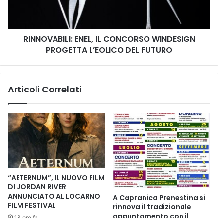
l
A
l
B
’
I
e
RINNOVABILI: ENEL, IL CONCORSO WINDESIGN
L
c
PROGETTA L’EOLICO DEL FUTURO
I
o
:
n
E
o
N
Articoli Correlati
m
E
i
L
a
,
c
I
i
L
r
C
c
O
o
N
l
C
“AETERNUM”, IL NUOVO FILM
a
O
DI JORDAN RIVER
r
R
ANNUNCIATO AL LOCARNO
A Capranica Prenestina si
e
S
FILM FESTIVAL
rinnova il tradizionale
:
O
appuntamento con il
13 ore fa