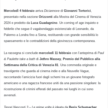
Mercoledì 4 febbraio
arriva
Diciannove
di
Giovanni Tortorici
,
presentato nella sezione
Orizzonti
alla Mostra del Cinema di Venezia
2024 e prodotto da
Luca Guadagnino
. Un coming of age inquieto e
febbrile che segue il vagabondaggio esistenziale di Leonardo, da
Palermo a Londra fino a Siena, restituendo con grande sensibilità lo
spaesamento e le contraddizioni della giovinezza contemporanea.
La rassegna si conclude
mercoledì 11 febbraio
con l’anteprima di
Paul
& Paulette take a bath
di
Jethro Massey
,
Premio del Pubblico alla
Settimana della Critica di Venezia 81
. Una commedia originale e
travolgente che guarda al cinema indie e alla Nouvelle Vague,
raccontando l’amicizia fuori dagli schemi tra un giovane fotografo
americano e una ragazza francese uniti da una passione singolare: la
ricostruzione di crimini efferati del passato nei luoghi in cui sono
avvenuti.
Tesori Nascosti 3 – Le prime volte
è ideata da
Boris Schumacher
,