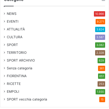
NEWS
10.966
EVENTI
9.271
ATTUALITÀ
3.824
CULTURA
3.587
SPORT
3.082
TERRITORIO
2.328
SPORT ARCHIVIO
629
Senza categoria
361
FIORENTINA
651
RICETTE
253
EMPOLI
1.930
SPORT
vecchia categoria
15