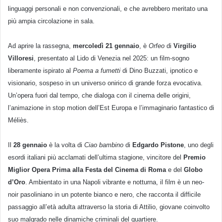
linguaggi personali e non convenzionali, e che avrebbero meritato una
più ampia circolazione in sala.
Ad aprire la rassegna,
mercoledì 21 gennaio
, è
Orfeo
di
Virgilio
Villoresi
, presentato al Lido di Venezia nel 2025: un film-sogno
liberamente ispirato al
Poema a fumetti
di Dino Buzzati, ipnotico e
visionario, sospeso in un universo onirico di grande forza evocativa.
Un’opera fuori dal tempo, che dialoga con il cinema delle origini,
l’animazione in stop motion dell’Est Europa e l’immaginario fantastico di
Méliès.
Il
28 gennaio
è la volta di
Ciao bambino
di
Edgardo Pistone
, uno degli
esordi italiani più acclamati dell’ultima stagione, vincitore del
Premio
Miglior Opera Prima alla Festa del Cinema di Roma
e del
Globo
d’Oro
. Ambientato in una Napoli vibrante e notturna, il film è un neo-
noir pasoliniano in un potente bianco e nero, che racconta il difficile
passaggio all’età adulta attraverso la storia di Attilio, giovane coinvolto
suo malgrado nelle dinamiche criminali del quartiere.