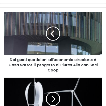
D
a
i
g
e
s
t
i
q
Dai gesti quotidiani all’economia circolare: A
u
Casa Sartori il progetto di Plures Alia con Soci
o
t
Coop
i
d
R
i
I
a
N
n
N
i
O
a
V