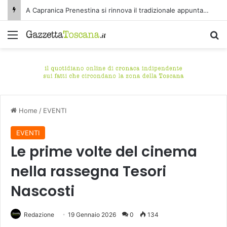
A Capranica Prenestina si rinnova il tradizionale appuntamento con il Concerto di Ferragosto presso il Tempio della Maddalena.
Menu
C
Home
/
EVENTI
EVENTI
Le prime volte del cinema
nella rassegna Tesori
Nascosti
Redazione
19 Gennaio 2026
0
134