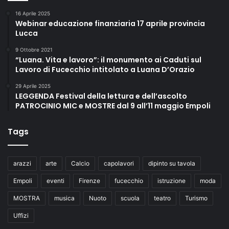
16 Aprile 2025
Webinar educazione finanziaria 17 aprile provincia
Lucca
9 Ottobre 2021
“Luana. Vita e lavoro”: il monumento ai Caduti sul
Lavoro di Fucecchio intitolato a Luana D’Orazio
29 Aprile 2025
LEGGENDA Festival della lettura e dell’ascolto
PATROCINIO MIC e MOSTRE dal 9 all’11 maggio Empoli
Tags
arazzi
arte
Calcio
capolavori
dipinto su tavola
Empoli
eventi
Firenze
fucecchio
istruzione
moda
MOSTRA
musica
Nuoto
scuola
teatro
Turismo
Uffizi