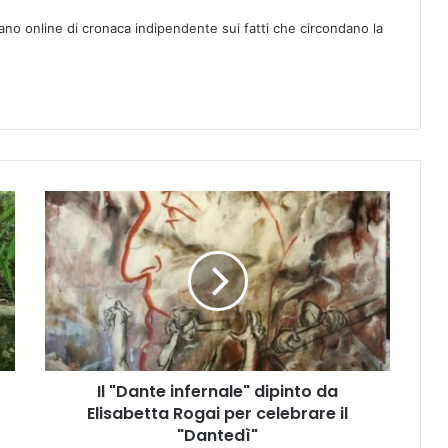
ano online di cronaca indipendente sui fatti che circondano la
I
l
"
D
a
n
t
e
i
Il "Dante infernale" dipinto da
n
Elisabetta Rogai per celebrare il
f
e
"Dantedì"