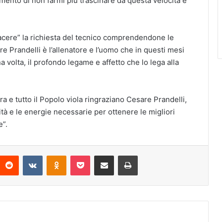
mento di non farmi più trascinare da questa velocità e
acere” la richiesta del tecnico comprendendone le
are Prandelli è l’allenatore e l’uomo che in questi mesi
 volta, il profondo legame e affetto che lo lega alla
a e tutto il Popolo viola ringraziano Cesare Prandelli,
ità e le energie necessarie per ottenere le migliori
e”.
Reddit
VKontakte
Odnoklassniki
Pocket
Condividi via mail
Stampa