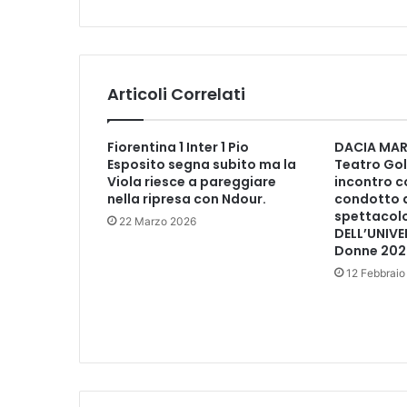
r
n
o
d
i
Articoli Correlati
C
e
r
Fiorentina 1 Inter 1 Pio
DACIA MARA
b
Esposito segna subito ma la
Teatro Gol
a
Viola riesce a pareggiare
incontro co
i
nella ripresa con Ndour.
condotto d
o
spettacolo
22 Marzo 2026
DELL’UNIVE
l
Donne 202
a
u
12 Febbraio
n
m
o
s
a
i
c