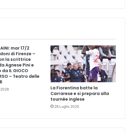
r
n
a
l
e
"
d
i
INI: mar 17/2
p
doni di Firenze –
i
n la scrittrice
n
a Agnese Pini e
 da IL GIOCO
t
RSO – Teatro delle
o
6
d
La Fiorentina batte la
a
 2026
Carrarese e si prepara alla
E
tournèe inglese
l
28 Luglio 2025
i
s
a
b
e