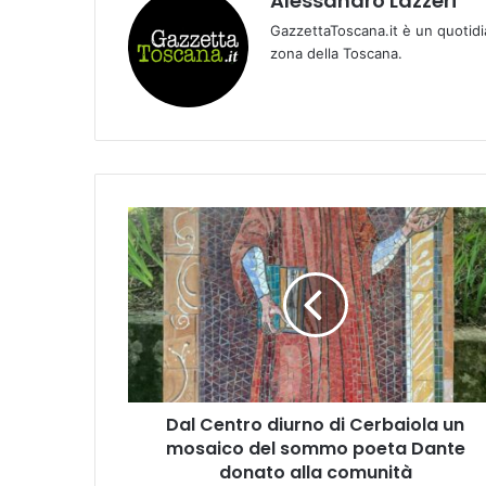
Alessandro Lazzeri
GazzettaToscana.it è un quotidi
zona della Toscana.
D
a
l
C
e
n
t
r
o
Dal Centro diurno di Cerbaiola un
d
mosaico del sommo poeta Dante
i
u
donato alla comunità