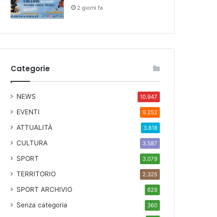
2 giorni fa
Categorie
NEWS
10.947
EVENTI
9.252
ATTUALITÀ
3.818
CULTURA
3.587
SPORT
3.079
TERRITORIO
2.325
SPORT ARCHIVIO
629
Senza categoria
360