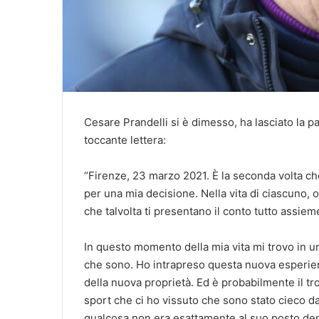
Cesare Prandelli si è dimesso, ha lasciato la pa
toccante lettera:
“Firenze, 23 marzo 2021. È la seconda volta che 
per una mia decisione. Nella vita di ciascuno, o
che talvolta ti presentano il conto tutto assiem
In questo momento della mia vita mi trovo in 
che sono. Ho intrapreso questa nuova esperien
della nuova proprietà. Ed è probabilmente il tro
sport che ci ho vissuto che sono stato cieco d
qualcosa non era esattamente al suo posto den