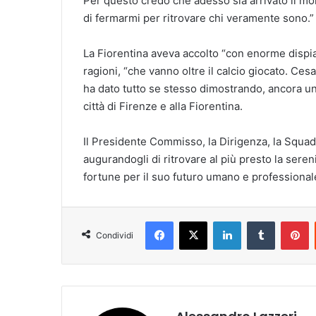
Per questo credo che adesso sia arrivato il mo
di fermarmi per ritrovare chi veramente sono.”
La Fiorentina aveva accolto “con enorme dispi
ragioni, “che vanno oltre il calcio giocato. Ces
ha dato tutto se stesso dimostrando, ancora una
città di Firenze e alla Fiorentina.
Il Presidente Commisso, la Dirigenza, la Squadr
augurandogli di ritrovare al più presto la seren
fortune per il suo futuro umano e professional
Facebook
X
LinkedIn
Tumblr
Pinterest
Condividi