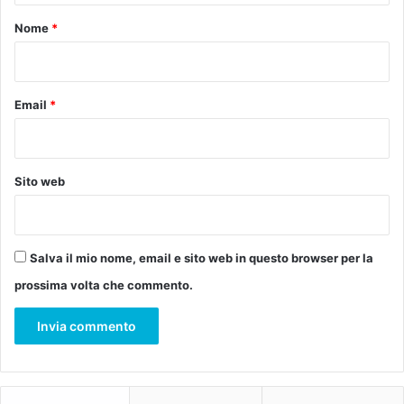
n
n
n
o
z
Nome
*
o
o
*
v
B
a
a
t
g
Email
*
a
l
d
i
e
o
l
n
Sito web
s
i
u
/
o
/
s
G
Salva il mio nome, email e sito web in questo browser per la
p
i
prossima volta che commento.
e
o
t
v
t
e
a
d
c
ì
o
6
l
g