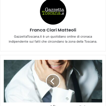
Franca Ciari Matteoli
GazzettaToscana.it è un quotidiano online di cronaca
indipendente sui fatti che circondano la zona della Toscana.
M
A
S
S
I
M
O
R
A