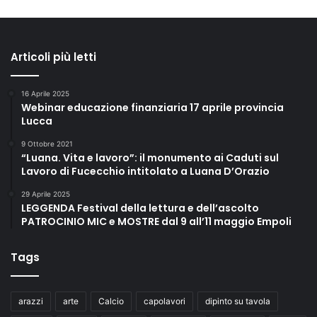
t
o
8
Articoli più letti
a
l
l
16 Aprile 2025
e
Webinar educazione finanziaria 17 aprile provincia
2
Lucca
1
9 Ottobre 2021
.
“Luana. Vita e lavoro”: il monumento ai Caduti sul
0
Lavoro di Fucecchio intitolato a Luana D’Orazio
0
"
29 Aprile 2025
LEGGENDA Festival della lettura e dell’ascolto
C
PATROCINIO MIC e MOSTRE dal 9 all’11 maggio Empoli
a
n
z
Tags
o
n
i
arazzi
arte
Calcio
capolavori
dipinto su tavola
a