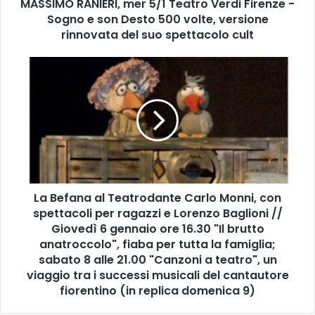
MASSIMO RANIERI, mer 5/1 Teatro Verdi Firenze -
N
Sogno e son Desto 500 volte, versione
I
E
rinnovata del suo spettacolo cult
R
I
L
,
a
m
B
e
e
r
f
5
a
/
n
1
a
T
a
e
La Befana al Teatrodante Carlo Monni, con
l
a
spettacoli per ragazzi e Lorenzo Baglioni //
T
t
e
Giovedì 6 gennaio ore 16.30 "Il brutto
r
a
anatroccolo", fiaba per tutta la famiglia;
o
t
sabato 8 alle 21.00 "Canzoni a teatro", un
V
r
viaggio tra i successi musicali del cantautore
e
o
fiorentino (in replica domenica 9)
r
d
d
a