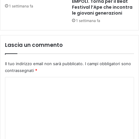
EMPOLI. Torna per il Beat
t
t
1 settimana fa
Festival l’Ape che incontra
o
a
le giovani generazioni
5
c
1 settimana fa
0
o
0
l
v
i
o
p
Lascia un commento
l
e
t
r
e
r
Il tuo indirizzo email non sarà pubblicato.
I campi obbligatori sono
,
a
contrassegnati
*
v
g
e
C
a
r
z
o
s
z
m
i
i
o
e
m
n
L
e
e
o
r
r
n
i
e
t