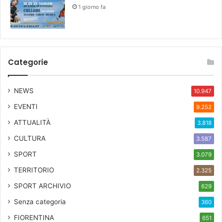
t
1 giorno fa
o
a
n
a
t
Categorie
r
o
c
NEWS
10.947
c
EVENTI
9.252
o
l
ATTUALITÀ
3.818
o
CULTURA
3.587
"
,
SPORT
3.079
f
TERRITORIO
2.325
i
a
SPORT ARCHIVIO
629
b
Senza categoria
360
a
p
FIORENTINA
651