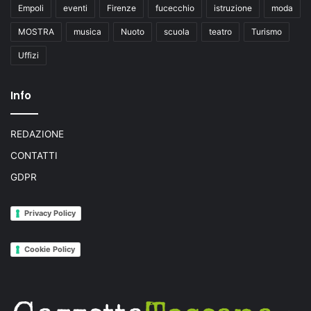
Empoli
eventi
Firenze
fucecchio
istruzione
moda
t
e
MOSTRA
musica
Nuoto
scuola
teatro
Turismo
a
t
Uffizi
r
o
Info
"
,
u
REDAZIONE
n
v
CONTATTI
i
GDPR
a
g
g
Privacy Policy
i
o
Cookie Policy
t
r
a
i