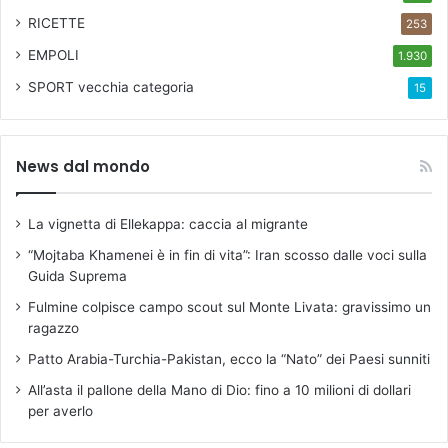
e
RICETTE
253
r
t
EMPOLI
1.930
u
SPORT
vecchia categoria
15
t
t
a
l
News dal mondo
a
f
a
La vignetta di Ellekappa: caccia al migrante
m
“Mojtaba Khamenei è in fin di vita”: Iran scosso dalle voci sulla
i
Guida Suprema
g
l
Fulmine colpisce campo scout sul Monte Livata: gravissimo un
i
ragazzo
a
Patto Arabia-Turchia-Pakistan, ecco la “Nato” dei Paesi sunniti
;
s
All’asta il pallone della Mano di Dio: fino a 10 milioni di dollari
a
per averlo
b
a