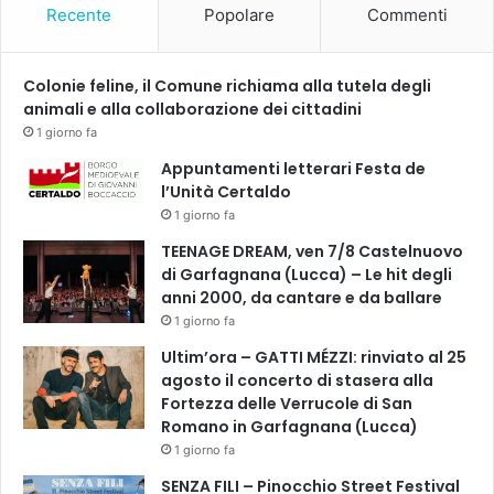
Recente
Popolare
Commenti
o
e
c
n
u
n
Colonie feline, il Comune richiama alla tutela degli
l
a
animali e alla collaborazione dei cittadini
t
i
1 giorno fa
o
o
Appuntamenti letterari Festa de
r
l’Unità Certaldo
e
1 giorno fa
1
TEENAGE DREAM, ven 7/8 Castelnuovo
6
di Garfagnana (Lucca) – Le hit degli
.
anni 2000, da cantare e da ballare
3
1 giorno fa
0
"
Ultim’ora – GATTI MÉZZI: rinviato al 25
I
agosto il concerto di stasera alla
l
Fortezza delle Verrucole di San
b
Romano in Garfagnana (Lucca)
r
1 giorno fa
u
SENZA FILI – Pinocchio Street Festival
t