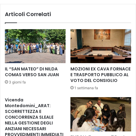
i
n
F
t
Articoli Correlati
i
e
r
C
e
a
n
r
z
l
e
o
-
M
S
o
IL “SAN MATEO” DI NILDA
MOZIONI EX CAVA FORNACE
o
n
COMAS VERSO SAN JUAN
E TRASPORTO PUBBLICO AL
g
n
VOTO DEL CONSIGLIO
n
3 giorni fa
i
1 settimana fa
o
,
e
c
Vicenda
s
o
Montedomini_ARAT:
o
n
SCORRETTEZZA E
n
s
CONCORRENZA SLEALE
D
p
NELLA GESTIONE DEGLI
e
e
ANZIANI NECESSARI
s
t
PROVVEDIMENTI IMMEDIATI