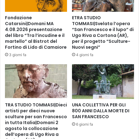
i
t
q
i
u
Fondazione
ETRA STUDIO
a
a
Catarsini|Domani MA
TOMMASI|Svelata l’opera
i
r
4.08.2026 presentazione
“San Francesco e il lupo” di
b
t
del libro “Tra l’incudine e il
Ugo Riva a Cortona (AR),
a
i
martello” al Bistrot del
per il progetto “Sculture-
m
e
Fortino di Lido di Camaiore
Nuovi segni”
b
r
3 giorni fa
4 giorni fa
i
i
n
d
i
i
c
F
h
i
e
r
f
e
r
TRA STUDIO TOMMASI|Dieci
UNA COLLETTIVA PER GLI
n
artisti per dieci nuove
800 ANNI DALLA MORTE DI
e
z
sculture per san Francesco
SAN FRANCESCO
q
e
in tutta Italia|Domani 2
u
s
6 giorni fa
agosto la collocazione
e
c
dell’opera di Ugo Riva a
n
a