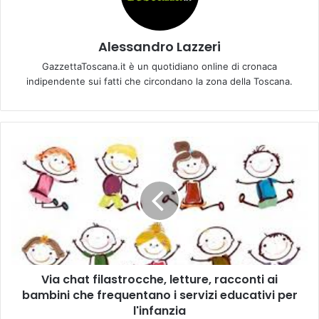
Alessandro Lazzeri
GazzettaToscana.it è un quotidiano online di cronaca
indipendente sui fatti che circondano la zona della Toscana.
V
i
a
c
h
a
t
f
i
Via chat filastrocche, letture, racconti ai
l
bambini che frequentano i servizi educativi per
a
s
l'infanzia