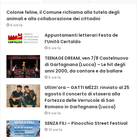
Colonie feline, il Comune richiama alla tutela degli
animali e alla collaborazione dei cittadini
9 ore fa
Appuntamenti letterari Festa de
l’Unità Certaldo
9 ore fa
TEENAGE DREAM, ven 7/8 Castelnuovo
di Garfagnana (Lucca) – Le hit degli
anni 2000, da cantare e da ballare
9 ore fa
Ultim’ora – GATTI MÉZZI: rinviato al 25
agosto il concerto di stasera alla
Fortezza delle Verrucole di San
Romano in Garfagnana (Lucca)
9 ore fa
SENZA FILI – Pinocchio Street Festival
10 ore fa