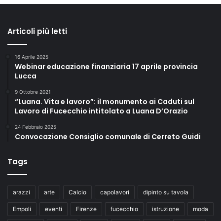
Articoli più letti
16 Aprile 2025
Webinar educazione finanziaria 17 aprile provincia
Lucca
9 Ottobre 2021
“Luana. Vita e lavoro”: il monumento ai Caduti sul
Lavoro di Fucecchio intitolato a Luana D’Orazio
24 Febbraio 2025
Convocazione Consiglio comunale di Cerreto Guidi
Tags
arazzi
arte
Calcio
capolavori
dipinto su tavola
Empoli
eventi
Firenze
fucecchio
istruzione
moda