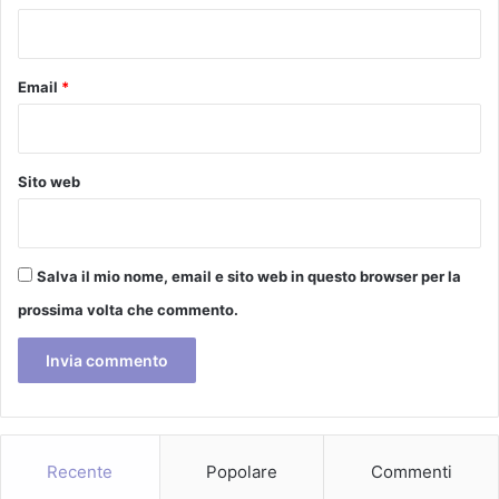
p
*
e
r
l
Email
*
'
i
n
f
Sito web
a
n
z
i
Salva il mio nome, email e sito web in questo browser per la
a
prossima volta che commento.
Recente
Popolare
Commenti