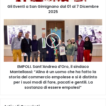
i
Gli Eventi a San Gimignano dal 01 al 7 Dicembre
a
2025
S
a
n
E
G
M
i
P
m
O
i
L
g
I
n
.
a
S
n
a
o
EMPOLI. Sant’Andrea d’Oro, il sindaco
n
d
Mantellassi: “Alino è un uomo che ha fatto la
t
a
’
storia del commercio empolese e si è distinto
l
A
per i suoi modi di fare, pacati e gentili. La
0
n
sostanza di essere empolesi”
1
d
a
r
l
e
7
a