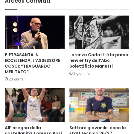
Articoli Correlati
D
d
i
’
c
O
e
r
m
o
b
,
r
i
e
l
PIETRASANTA IN
Lorenzo Carlotti è la prima
2
s
ECCELLENZA, L’ASSESSORE
new entry dell’Abc
0
i
COSCI: “TRAGUARDO
Solettificio Manetti
2
n
MERITATO”
2 giorni fa
5
d
23 ore fa
a
c
o
M
a
n
t
e
All’insegna della
Settore giovanile, ecco lo
l
castellanità, Lorenzo Rosi
staff tecnico 26/27