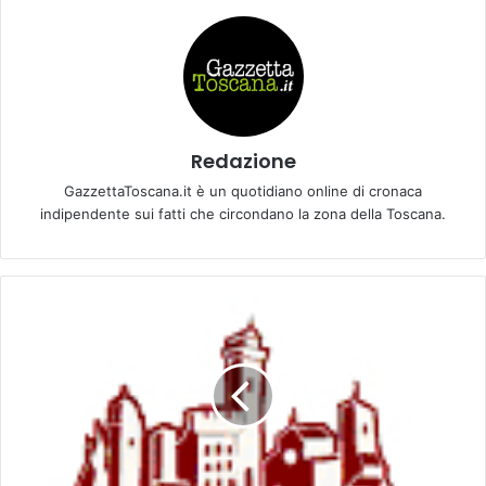
Redazione
GazzettaToscana.it è un quotidiano online di cronaca
indipendente sui fatti che circondano la zona della Toscana.
G
l
i
E
v
e
n
t