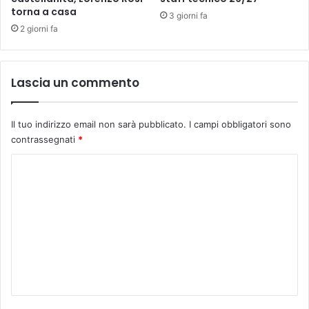
l
torna a casa
3 giorni fa
a
2 giorni fa
s
s
i
Lascia un commento
:
“
A
Il tuo indirizzo email non sarà pubblicato.
I campi obbligatori sono
l
contrassegnati
*
i
n
C
o
è
o
u
m
n
m
u
o
e
m
n
o
c
t
h