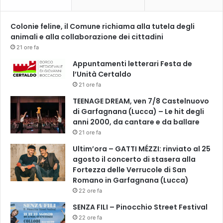
m
e
Colonie feline, il Comune richiama alla tutela degli
r
animali e alla collaborazione dei cittadini
c
21 ore fa
i
o
Appuntamenti letterari Festa de
e
l’Unità Certaldo
m
21 ore fa
p
TEENAGE DREAM, ven 7/8 Castelnuovo
o
di Garfagnana (Lucca) – Le hit degli
l
anni 2000, da cantare e da ballare
e
21 ore fa
s
e
Ultim’ora – GATTI MÉZZI: rinviato al 25
e
agosto il concerto di stasera alla
s
Fortezza delle Verrucole di San
i
Romano in Garfagnana (Lucca)
è
22 ore fa
d
SENZA FILI – Pinocchio Street Festival
i
22 ore fa
s