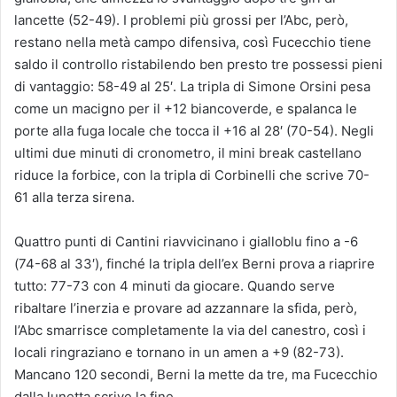
lancette (52-49). I problemi più grossi per l’Abc, però,
restano nella metà campo difensiva, così Fucecchio tiene
saldo il controllo ristabilendo ben presto tre possessi pieni
di vantaggio: 58-49 al 25′. La tripla di Simone Orsini pesa
come un macigno per il +12 biancoverde, e spalanca le
porte alla fuga locale che tocca il +16 al 28′ (70-54). Negli
ultimi due minuti di cronometro, il mini break castellano
riduce la forbice, con la tripla di Corbinelli che scrive 70-
61 alla terza sirena.
Quattro punti di Cantini riavvicinano i gialloblu fino a -6
(74-68 al 33′), finché la tripla dell’ex Berni prova a riaprire
tutto: 77-73 con 4 minuti da giocare. Quando serve
ribaltare l’inerzia e provare ad azzannare la sfida, però,
l’Abc smarrisce completamente la via del canestro, così i
locali ringraziano e tornano in un amen a +9 (82-73).
Mancano 120 secondi, Berni la mette da tre, ma Fucecchio
dalla lunetta scrive la fine.