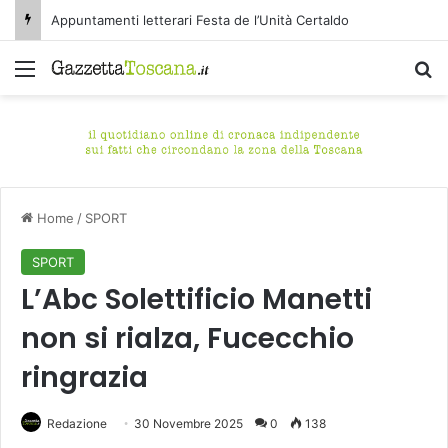
Appuntamenti letterari Festa de l’Unità Certaldo
Menu
C
Home
/
SPORT
SPORT
L’Abc Solettificio Manetti
non si rialza, Fucecchio
ringrazia
Redazione
30 Novembre 2025
0
138