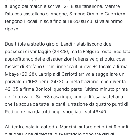
allungo del match e scrive 12-18 sul tabellone. Mentre
l’attacco castellano si spegne, Simone Orsini e Guerriero
tengono i locali in scia fino al 18-20 su cui si va al primo
riposo.
Due triple a stretto giro di Landi ristabiliscono due
possessi di vantaggio (24-28), ma la Folgore resta incollata
approfittando delle disattenzioni difensive gialloblu, così
l’assist di Stefano Orsini innesca il nuovo +1 locale a firma
Mbaye (29-28). La tripla di Carlotti arriva a suggellare un
parziale di 10-2 per il 34-30 a metà frazione, che diventa
42-35 a firma Bonicoli quando parte l’ultimo minuto prima
dell’intervallo. Sul +8 casalingo, con la difesa castellana
che fa acqua da tutte le parti, un’azione da quattro punti di
Pedicone manda tutti negli spogliatoi sul 46-40.
Al rientro sale in cattedra Mancini, autore dei primi 9 punti
gialloblu, che dimezza lo svantaggio dopo tre giri di