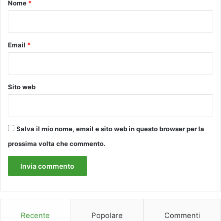
o
Nome
*
e
h
*
a
f
a
Email
*
t
t
o
l
Sito web
a
s
t
o
Salva il mio nome, email e sito web in questo browser per la
r
prossima volta che commento.
i
a
d
e
l
c
o
Recente
Popolare
Commenti
m