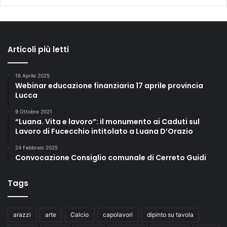
s
t
a
n
Articoli più letti
z
a
d
16 Aprile 2025
Webinar educazione finanziaria 17 aprile provincia
i
Lucca
e
s
9 Ottobre 2021
s
“Luana. Vita e lavoro”: il monumento ai Caduti sul
e
Lavoro di Fucecchio intitolato a Luana D’Orazio
r
24 Febbraio 2025
e
Convocazione Consiglio comunale di Cerreto Guidi
e
m
p
Tags
o
l
e
arazzi
arte
Calcio
capolavori
dipinto su tavola
s