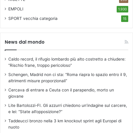
r
e
EMPOLI
1.930
,
SPORT
vecchia categoria
15
p
a
c
a
News dal mondo
t
i
e
Caldo record, il rifugio lombardo più alto costretto a chiudere:
g
“Rischio frane, troppo pericoloso”
e
Schengen, Madrid non ci sta: “Roma riapra lo spazio entro il 9,
n
altrimenti misure proporzionali”
t
i
Cercava di entrare a Ceuta con il parapendio, morto un
l
giovane
i
Lite Bartolozzi-FI. Gli azzurri chiedono un’indagine sul carcere,
.
e lei: “State all’opposizione?”
L
a
Taddeucci bronzo nella 3 km knockout sprint agli Europei di
s
nuoto
o