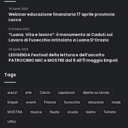
16 Aprile 2025
Webinar educazione finanziaria 17 aprile provincia
Lucca
9 Ottobre 2021
“Luana. Vita e lavoro”: il monumento ai Caduti sul
Lavoro di Fucecchio intitolato a Luana D’Orazio
29 Aprile 2025
LEGGENDA Festival della lettura e dell’ascolto
PATROCINIO MIC e MOSTRE dal 9 all’11 maggio Empoli
Tags
arazzi
arte
Calcio
capolavori
dipinto su tavola
Empoli
eventi
Firenze
fucecchio
istruzione
moda
MOSTRA
musica
Nuoto
scuola
teatro
Turismo
Uffizi