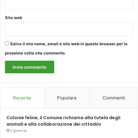
m
a
n
Sito web
t
e
n
e
Salva il mio nome, email e sito web in questo browser per la
r
prossima volta che commento.
e
v
i
v
a
l
a
Recente
Popolare
Commenti
m
e
m
Colonie feline, il Comune richiama alla tutela degli
o
animali e alla collaborazione dei cittadini
r
2 giorni fa
i