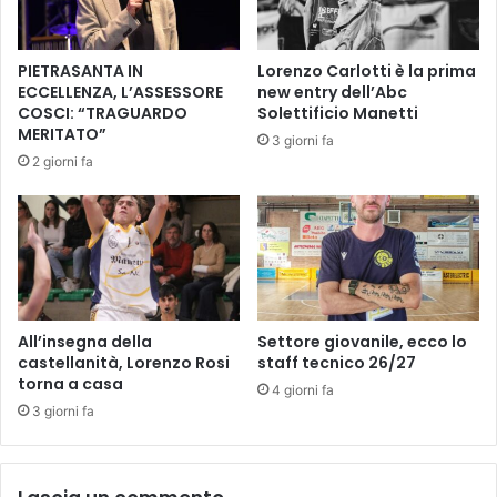
P
n
O
a
N
s
PIETRASANTA IN
Lorenzo Carlotti è la prima
S
t
ECCELLENZA, L’ASSESSORE
new entry dell’Abc
O
o
COSCI: “TRAGUARDO
Solettificio Manetti
R
r
MERITATO”
3 giorni fa
i
2 giorni fa
a
n
e
r
a
”
,
i
All’insegna della
Settore giovanile, ecco lo
l
castellanità, Lorenzo Rosi
staff tecnico 26/27
s
torna a casa
4 giorni fa
i
3 giorni fa
n
d
a