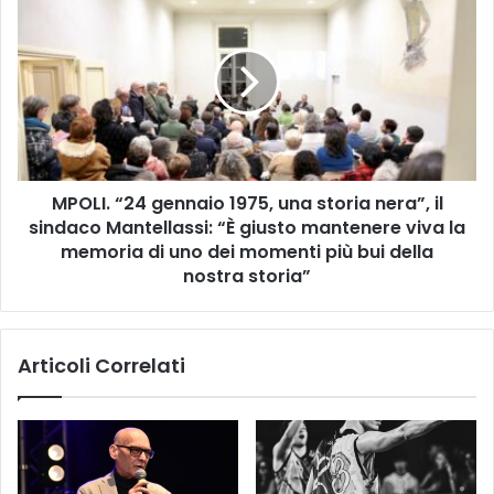
0
P
2
O
5
L
,
I
V
.
I
“
A
2
A
4
L
MPOLI. “24 gennaio 1975, una storia nera”, il
g
L
sindaco Mantellassi: “È giusto mantenere viva la
e
A
n
memoria di uno dei momenti più bui della
R
n
nostra storia”
I
a
C
i
E
o
Articoli Correlati
R
1
C
9
A
7
D
5
I
,
S
u