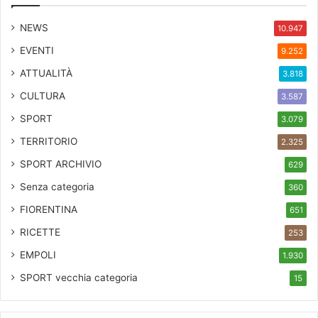
i
d
NEWS
10.947
e
l
EVENTI
9.252
l
ATTUALITÀ
3.818
a
n
CULTURA
3.587
o
SPORT
s
3.079
t
TERRITORIO
2.325
r
SPORT ARCHIVIO
a
629
s
Senza categoria
360
t
o
FIORENTINA
651
r
RICETTE
253
i
a
EMPOLI
1.930
”
SPORT
vecchia categoria
15