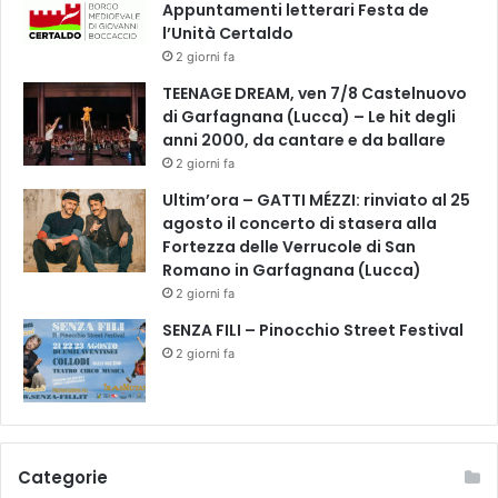
Appuntamenti letterari Festa de
a
l’Unità Certaldo
d
i
2 giorni fa
u
TEENAGE DREAM, ven 7/8 Castelnuovo
n
di Garfagnana (Lucca) – Le hit degli
o
anni 2000, da cantare e da ballare
d
2 giorni fa
e
i
Ultim’ora – GATTI MÉZZI: rinviato al 25
m
agosto il concerto di stasera alla
o
Fortezza delle Verrucole di San
m
Romano in Garfagnana (Lucca)
e
2 giorni fa
n
SENZA FILI – Pinocchio Street Festival
t
2 giorni fa
i
p
i
ù
b
Categorie
u