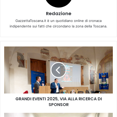
Redazione
GazzettaToscana.it è un quotidiano online di cronaca
indipendente sui fatti che circondano la zona della Toscana.
G
R
A
N
D
I
E
V
E
GRANDI EVENTI 2025, VIA ALLA RICERCA DI
N
SPONSOR
T
I
2
M