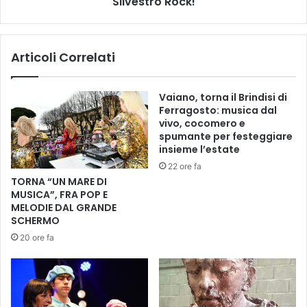
Silvestro Rock!
g
u
i
t
o
t
Articoli Correlati
v
i
a
i
n
n
Vaiano, torna il Brindisi di
i
p
Ferragosto: musica dal
d
i
vivo, cocomero e
i
a
spumante per festeggiare
C
z
insieme l’estate
a
z
22 ore fa
s
a
TORNA “UN MARE DI
t
d
MUSICA”, FRA POP E
e
e
MELODIE DAL GRANDE
l
l
SCHERMO
f
P
20 ore fa
i
o
o
p
r
o
e
l
n
o