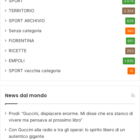
SPORT
3.078
TERRITORIO
2.324
SPORT ARCHIVIO
629
Senza categoria
360
FIORENTINA
651
RICETTE
253
EMPOLI
1.930
SPORT
vecchia categoria
15
News dal mondo
Prodi: “Guccini, dispiacere enorme. Mi disse che era stanco di
vivere ma pensava al prossimo libro”
Con Guccini alla radio e tra gli operai: lo spirito libero di un
autentico gigante