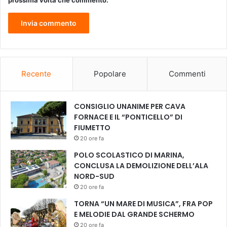
prossima volta che commento.
Recente
Popolare
Commenti
CONSIGLIO UNANIME PER CAVA
FORNACE E IL “PONTICELLO” DI
FIUMETTO
20 ore fa
POLO SCOLASTICO DI MARINA,
CONCLUSA LA DEMOLIZIONE DELL’ALA
NORD-SUD
20 ore fa
TORNA “UN MARE DI MUSICA”, FRA POP
E MELODIE DAL GRANDE SCHERMO
20 ore fa