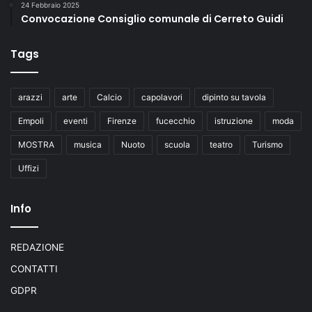
24 Febbraio 2025
Convocazione Consiglio comunale di Cerreto Guidi
Tags
arazzi
arte
Calcio
capolavori
dipinto su tavola
Empoli
eventi
Firenze
fucecchio
istruzione
moda
MOSTRA
musica
Nuoto
scuola
teatro
Turismo
Uffizi
Info
REDAZIONE
CONTATTI
GDPR