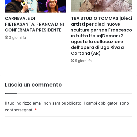
t
:
i
è
n
S
CARNEVALE DI
TRA STUDIO TOMMASI|Dieci
o
a
PIETRASANTA, FRANCA DINI
artisti per dieci nuove
CONFERMATA PRESIDENTE
sculture per san Francesco
n
in tutta Italia|Domani 2
S
3 giorni fa
agosto la collocazione
i
dell’opera di Ugo Riva a
l
Cortona (AR)
v
5 giorni fa
e
s
t
r
Lascia un commento
o
R
o
Il tuo indirizzo email non sarà pubblicato.
I campi obbligatori sono
c
contrassegnati
*
k
!
C
o