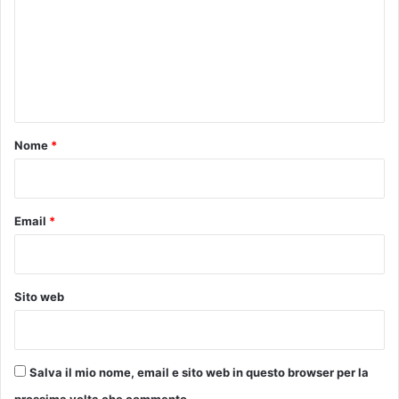
m
m
e
n
t
o
Nome
*
*
Email
*
Sito web
Salva il mio nome, email e sito web in questo browser per la