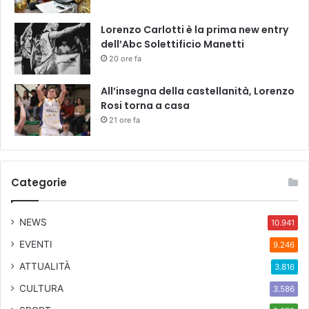
Lorenzo Carlotti è la prima new entry
dell’Abc Solettificio Manetti
20 ore fa
All’insegna della castellanità, Lorenzo
Rosi torna a casa
21 ore fa
Categorie
NEWS
10.941
EVENTI
9.246
ATTUALITÀ
3.816
CULTURA
3.586