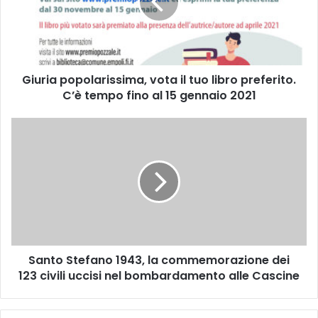
i
a
p
o
p
Giuria popolarissima, vota il tuo libro preferito.
o
C’è tempo fino al 15 gennaio 2021
l
a
r
S
i
a
s
n
s
t
i
o
m
S
a
t
,
e
v
f
o
Santo Stefano 1943, la commemorazione dei
a
t
123 civili uccisi nel bombardamento alle Cascine
n
a
o
i
1
l