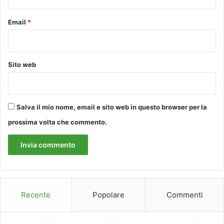
0
m
2
b
Email
*
1
a
r
d
a
Sito web
m
e
n
t
Salva il mio nome, email e sito web in questo browser per la
o
a
prossima volta che commento.
l
l
e
C
a
s
c
Recente
Popolare
Commenti
i
n