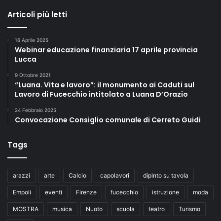
Articoli più letti
16 Aprile 2025
Webinar educazione finanziaria 17 aprile provincia
Lucca
9 Ottobre 2021
“Luana. Vita e lavoro”: il monumento ai Caduti sul
Lavoro di Fucecchio intitolato a Luana D’Orazio
24 Febbraio 2025
Convocazione Consiglio comunale di Cerreto Guidi
Tags
arazzi
arte
Calcio
capolavori
dipinto su tavola
Empoli
eventi
Firenze
fucecchio
istruzione
moda
MOSTRA
musica
Nuoto
scuola
teatro
Turismo