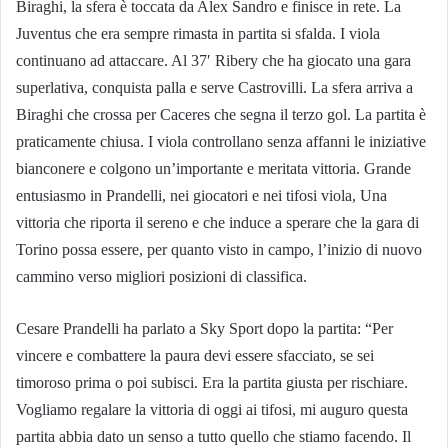
Biraghi, la sfera è toccata da Alex Sandro e finisce in rete. La
Juventus che era sempre rimasta in partita si sfalda. I viola
continuano ad attaccare. Al 37′ Ribery che ha giocato una gara
superlativa, conquista palla e serve Castrovilli. La sfera arriva a
Biraghi che crossa per Caceres che segna il terzo gol. La partita è
praticamente chiusa. I viola controllano senza affanni le iniziative
bianconere e colgono un’importante e meritata vittoria. Grande
entusiasmo in Prandelli, nei giocatori e nei tifosi viola, Una
vittoria che riporta il sereno e che induce a sperare che la gara di
Torino possa essere, per quanto visto in campo, l’inizio di nuovo
cammino verso migliori posizioni di classifica.
Cesare Prandelli ha parlato a Sky Sport dopo la partita: “Per
vincere e combattere la paura devi essere sfacciato, se sei
timoroso prima o poi subisci. Era la partita giusta per rischiare.
Vogliamo regalare la vittoria di oggi ai tifosi, mi auguro questa
partita abbia dato un senso a tutto quello che stiamo facendo. Il