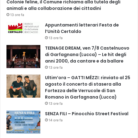
e
Colonie feline, il Comune richiama alla tutela degli
animali e alla collaborazione dei cittadini
13 ore fa
Appuntamenti letterari Festa de
l’Unità Certaldo
13 ore fa
TEENAGE DREAM, ven 7/8 Castelnuovo
di Garfagnana (Lucca) – Le hit degli
anni 2000, da cantare e da ballare
13 ore fa
Ultim’ora – GATTI MÉZZI: rinviato al 25
agosto il concerto di stasera alla
Fortezza delle Verrucole di San
Romano in Garfagnana (Lucca)
13 ore fa
SENZA FILI – Pinocchio Street Festival
14 ore fa