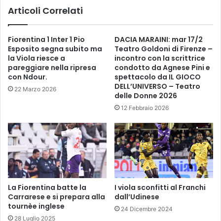
9
Articoli Correlati
t
4
u
3
o
,
Fiorentina 1 Inter 1 Pio
DACIA MARAINI: mar 17/2
l
l
Esposito segna subito ma
Teatro Goldoni di Firenze –
i
a
la Viola riesce a
incontro con la scrittrice
b
c
pareggiare nella ripresa
condotto da Agnese Pini e
r
o
con Ndour.
spettacolo da IL GIOCO
o
m
DELL’UNIVERSO – Teatro
22 Marzo 2026
p
m
delle Donne 2026
r
e
12 Febbraio 2026
e
m
f
o
e
r
r
a
i
z
t
i
o
o
.
La Fiorentina batte la
I viola sconfitti al Franchi
n
Carrarese e si prepara alla
dall’Udinese
C
e
tournèe inglese
’
d
24 Dicembre 2024
è
e
28 Luglio 2025