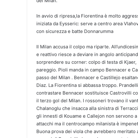
del Milan.
In avvio di ripresa,la Fiorentina è molto aggres
iniziata da Eysseric: serve a centro area Vlaho
con sicurezza e batte Donnarumma
Il Milan accusa il colpo ma riparte. All’undice
e reattivo riesce a deviare in angolo anticipand
sorprendere su corner: colpo di testa di Kjaer, 
pareggio. Pioli manda in campo Bennacer e Cas
passo del Milan . Bennacer e Castillejo esaltan
Diaz. La Fiorentina si abbassa troppo. Prandell
contrastare Bennacer sostituisce Castrovilli c
il terzo gol del Milan. I rossoneri trovano il van
Chalanoglu che insacca alla sinistra di Terracc
gli innesti di Kouame e Callejon non servono a 
attacchi ma il centrocampo milanista è impenetra
Buona prova dei viola che avrebbero meritato a