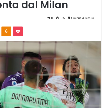
onta dal Milan
0
355
4 minuti di lettura
ontakte
Odnoklassniki
Pocket