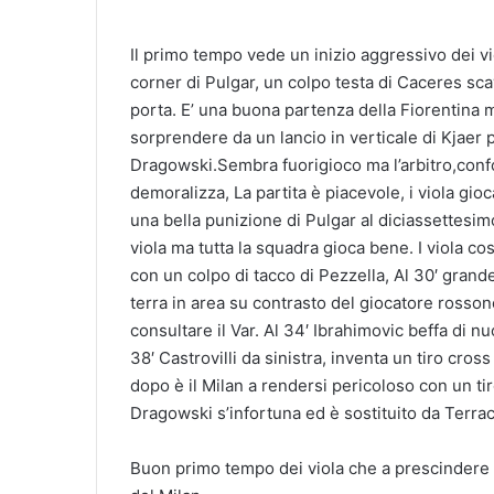
Il primo tempo vede un inizio aggressivo dei v
corner di Pulgar, un colpo testa di Caceres s
porta. E’ una buona partenza della Fiorentina ma
sorprendere da un lancio in verticale di Kjaer 
Dragowski.Sembra fuorigioco ma l’arbitro,confor
demoralizza, La partita è piacevole, i viola gio
una bella punizione di Pulgar al diciassettesimo
viola ma tutta la squadra gioca bene. I viola co
con un colpo di tacco di Pezzella, Al 30′ grand
terra in area su contrasto del giocatore rossone
consultare il Var. Al 34′ Ibrahimovic beffa di nuo
38′ Castrovilli da sinistra, inventa un tiro cro
dopo è il Milan a rendersi pericoloso con un ti
Dragowski s’infortuna ed è sostituito da Terra
Buon primo tempo dei viola che a prescindere 