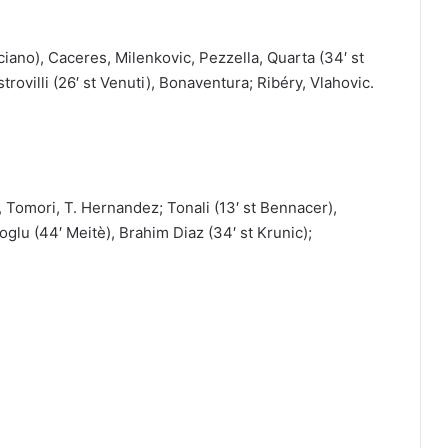
ano), Caceres, Milenkovic, Pezzella, Quarta (34′ st
trovilli (26′ st Venuti), Bonaventura; Ribéry, Vlahovic.
Tomori, T. Hernandez; Tonali (13′ st Bennacer),
oglu (44′ Meitè), Brahim Diaz (34′ st Krunic);