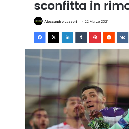
sconfitta in rim
Alessandro Lazzeri
22 Marzo 2021
Facebook
X
LinkedIn
Tumblr
Pinterest
Reddit
VK