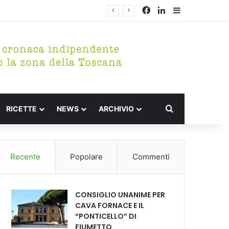
Facebook
LinkedIn
Barra lateral
Cerca per
RICETTE
NEWS
ARCHIVIO
Recente
Popolare
Commenti
CONSIGLIO UNANIME PER
CAVA FORNACE E IL
“PONTICELLO” DI
FIUMETTO