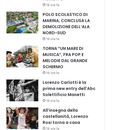
18 ore fa
POLO SCOLASTICO DI
MARINA, CONCLUSA LA
DEMOLIZIONE DELL’ALA
NORD-SUD
19 ore fa
TORNA “UN MARE DI
MUSICA”, FRA POP E
MELODIE DAL GRANDE
SCHERMO
19 ore fa
Lorenzo Carlotti è la
prima new entry dell’Abc
Solettificio Manetti
19 ore fa
All’insegna della
castellanità, Lorenzo
Rosi torna a casa
19 ore fa