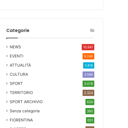
Categorie
NEWS
10.941
EVENTI
9.246
ATTUALITÀ
3.816
CULTURA
3.586
SPORT
3.078
TERRITORIO
2.324
SPORT ARCHIVIO
629
Senza categoria
360
FIORENTINA
651