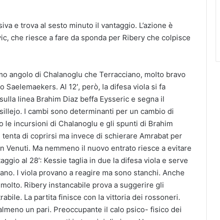
siva e trova al sesto minuto il vantaggio. L’azione è
vic, che riesce a fare da sponda per Ribery che colpisce
simo angolo di Chalanoglu che Terracciano, molto bravo
o Saelemaekers. Al 12′, però, la difesa viola si fa
sulla linea Brahim Diaz beffa Eysseric e segna il
illejo. I cambi sono determinanti per un cambio di
o le incursioni di Chalanoglu e gli spunti di Brahim
i tenta di coprirsi ma invece di schierare Amrabat per
on Venuti. Ma nemmeno il nuovo entrato riesce a evitare
taggio al 28′: Kessie taglia in due la difesa viola e serve
iano. I viola provano a reagire ma sono stanchi. Anche
molto. Ribery instancabile prova a suggerire gli
bile. La partita finisce con la vittoria dei rossoneri.
lmeno un pari. Preoccupante il calo psico- fisico dei