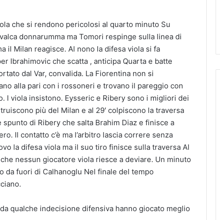
iola che si rendono pericolosi al quarto minuto Su
cavalca donnarumma ma Tomori respinge sulla linea di
 il Milan reagisce. Al nono la difesa viola si fa
per Ibrahimovic che scatta , anticipa Quarta e batte
tato dal Var, convalida. La Fiorentina non si
cano alla pari con i rossoneri e trovano il pareggio con
. I viola insistono. Eysseric e Ribery sono i migliori dei
struiscono più del Milan e al 29′ colpiscono la traversa
e spunto di Ribery che salta Brahim Diaz e finisce a
ro. Il contatto c’è ma l’arbitro lascia correre senza
vo la difesa viola ma il suo tiro finisce sulla traversa Al
ss che nessun giocatore viola riesce a deviare. Un minuto
ro da fuori di Calhanoglu Nel finale del tempo
cciano.
da qualche indecisione difensiva hanno giocato meglio