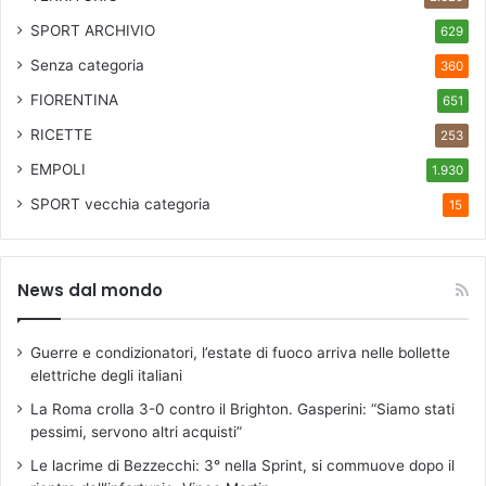
SPORT ARCHIVIO
629
Senza categoria
360
FIORENTINA
651
RICETTE
253
EMPOLI
1.930
SPORT
vecchia categoria
15
News dal mondo
Guerre e condizionatori, l’estate di fuoco arriva nelle bollette
elettriche degli italiani
La Roma crolla 3-0 contro il Brighton. Gasperini: “Siamo stati
pessimi, servono altri acquisti”
Le lacrime di Bezzecchi: 3° nella Sprint, si commuove dopo il