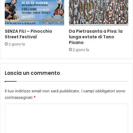
i
𝐑
a
𝐀
n
𝐃
o
𝐄
m
SENZA FILI – Pinocchio
Da Pietrasanta a Pisa: la
𝐋
Street Festival
lunga estate di Tano
o
𝐋
Pisano
b
𝐀
2 giorni fa
i
𝐓
2 giorni fa
l
𝐎
i
𝐒
t
𝐂
Lascia un commento
à
𝐀
e
𝐍
s
𝐀
Il tuo indirizzo email non sarà pubblicato.
I campi obbligatori sono
o
𝐔
contrassegnati
*
s
𝐦
t
𝐛
C
a
𝐞
o
i
𝐫
n
𝐭
m
z
𝐨