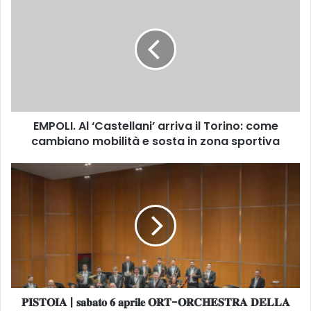
M
P
O
L
I
.
A
l
EMPOLI. Al ‘Castellani’ arriva il Torino: come
‘
cambiano mobilità e sosta in zona sportiva
C
a
s
𝐏
t
𝐈
e
𝐒
l
𝐓
l
𝐎
a
𝐈
n
𝐀
i
|
’
𝐬
a
𝐏𝐈𝐒𝐓𝐎𝐈𝐀 | 𝐬𝐚𝐛𝐚𝐭𝐨 𝟔 𝐚𝐩𝐫𝐢𝐥𝐞 𝐎𝐑𝐓-𝐎𝐑𝐂𝐇𝐄𝐒𝐓𝐑𝐀 𝐃𝐄𝐋𝐋𝐀
𝐚