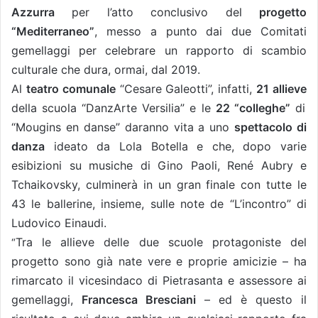
Azzurra
per l’atto conclusivo del
progetto
“Mediterraneo”
, messo a punto dai due Comitati
gemellaggi per celebrare un rapporto di scambio
culturale che dura, ormai, dal 2019.
Al
teatro comunale
“Cesare Galeotti”, infatti,
21 allieve
della scuola “DanzArte Versilia” e le
22 “colleghe”
di
“Mougins en danse” daranno vita a uno
spettacolo di
danza
ideato da Lola Botella e che, dopo varie
esibizioni su musiche di Gino Paoli, René Aubry e
Tchaikovsky, culminerà in un gran finale con tutte le
43 le ballerine, insieme, sulle note de “L’incontro” di
Ludovico Einaudi.
Tra le allieve delle due scuole protagoniste del
“
progetto sono già nate vere e proprie amicizie – ha
rimarcato il vicesindaco di Pietrasanta e assessore ai
gemellaggi,
Francesca Bresciani
– ed è questo il