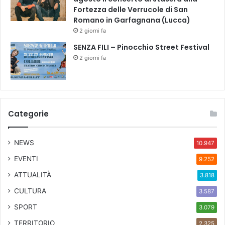
Fortezza delle Verrucole di San
Romano in Garfagnana (Lucca)
2 giorni fa
SENZA FILI – Pinocchio Street Festival
2 giorni fa
Categorie
NEWS
10.947
EVENTI
9.252
ATTUALITÀ
3.818
CULTURA
3.587
SPORT
3.079
TERRITORIO
2.325