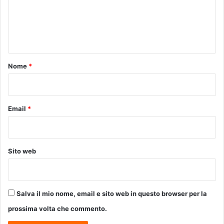
m
o
𝐂
n
𝐥
e
a
𝐞
n
s
𝐫
p
t
𝐢
o
𝐜
o
Nome
*
r
𝐢
*
t
-
i
𝐌
v
𝐚
Email
*
a
𝐫
𝐜
𝐁
𝐨
Sito web
𝐮
𝐜
𝐡
𝐤
Salva il mio nome, email e sito web in questo browser per la
𝐨
𝐯
prossima volta che commento.
|