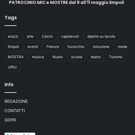
PATROCINIO MIC e MOSTRE dal 9 all’11 maggio Empoli
Tags
arazzi
arte
Calcio
capolavori
dipinto su tavola
Empoli
eventi
Firenze
fucecchio
istruzione
moda
MOSTRA
musica
Nuoto
scuola
teatro
Turismo
Uffizi
Info
REDAZIONE
CONTATTI
GDPR