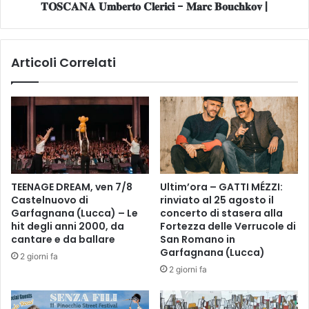
r
𝐓𝐎𝐒𝐂𝐀𝐍𝐀 𝐔𝐦𝐛𝐞𝐫𝐭𝐨 𝐂𝐥𝐞𝐫𝐢𝐜𝐢 - 𝐌𝐚𝐫𝐜 𝐁𝐨𝐮𝐜𝐡𝐤𝐨𝐯 |
𝐛
r
𝐚
i
𝐭
v
𝐨
Articoli Correlati
a
𝟔
i
𝐚
l
𝐩
T
𝐫
o
𝐢
r
𝐥
i
𝐞
n
𝐎
o
𝐑
TEENAGE DREAM, ven 7/8
Ultim’ora – GATTI MÉZZI:
:
𝐓
Castelnuovo di
rinviato al 25 agosto il
c
-
Garfagnana (Lucca) – Le
concerto di stasera alla
o
𝐎
hit degli anni 2000, da
Fortezza delle Verrucole di
m
𝐑
cantare e da ballare
San Romano in
e
𝐂
Garfagnana (Lucca)
2 giorni fa
c
𝐇
2 giorni fa
a
𝐄
m
𝐒
b
𝐓