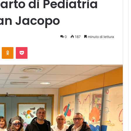
arto di Pediatria
San Jacopo
0
187
minuto di lettura
ontakte
Odnoklassniki
Pocket