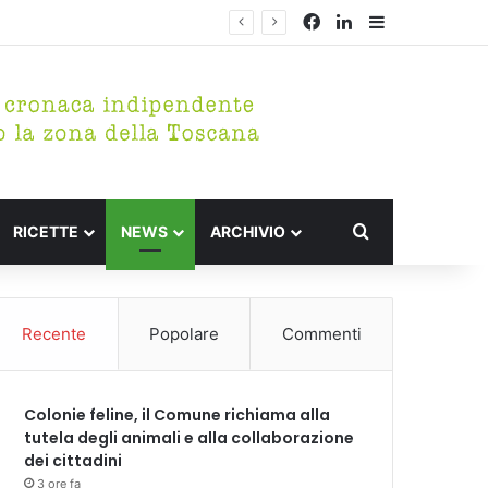
Facebook
LinkedIn
Barra lateral
Cerca per
RICETTE
NEWS
ARCHIVIO
Recente
Popolare
Commenti
Colonie feline, il Comune richiama alla
tutela degli animali e alla collaborazione
dei cittadini
3 ore fa