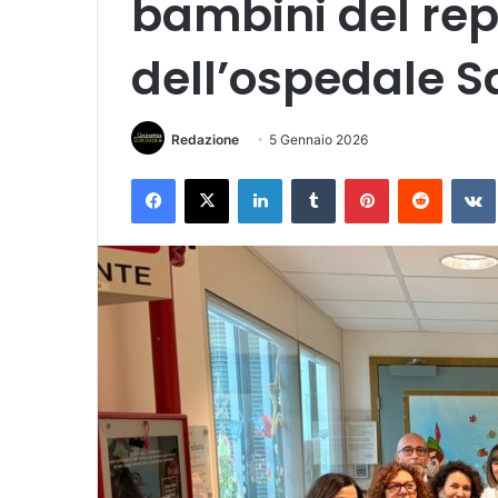
bambini del rep
dell’ospedale 
Redazione
5 Gennaio 2026
Facebook
X
LinkedIn
Tumblr
Pinterest
Reddit
VK