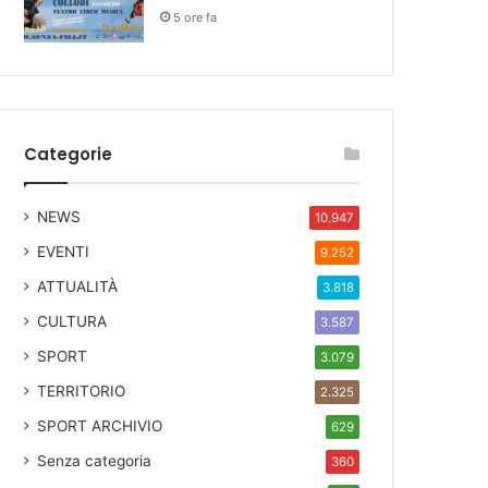
5 ore fa
Categorie
NEWS
10.947
EVENTI
9.252
ATTUALITÀ
3.818
CULTURA
3.587
SPORT
3.079
TERRITORIO
2.325
SPORT ARCHIVIO
629
Senza categoria
360