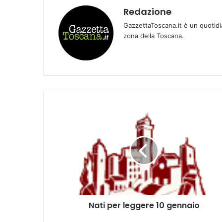
Redazione
GazzettaToscana.it è un quotidi
zona della Toscana.
N
a
t
i
p
e
r
l
e
Nati per leggere 10 gennaio
g
g