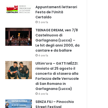
Appuntamenti letterari
Festa de l’Unità
Certaldo
3 ore fa
TEENAGE DREAM, ven 7/8
Castelnuovo di
Garfagnana (Lucca) –
Le hit degli anni 2000, da
cantare e da ballare
4 ore fa
Ultim’ora – GATTI MÉZZI:
rinviato al 25 agosto il
concerto di stasera alla
Fortezza delle Verrucole
di San Romano in
Garfagnana (Lucca)
4 ore fa
SENZA FILI – Pinocchio
Street Festival