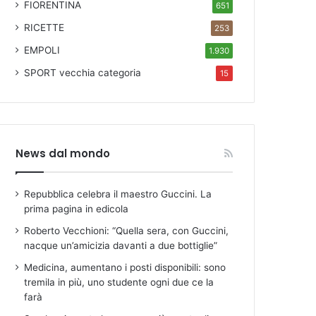
FIORENTINA
651
RICETTE
253
EMPOLI
1.930
SPORT
vecchia categoria
15
News dal mondo
Repubblica celebra il maestro Guccini. La
prima pagina in edicola
Roberto Vecchioni: “Quella sera, con Guccini,
nacque un’amicizia davanti a due bottiglie”
Medicina, aumentano i posti disponibili: sono
tremila in più, uno studente ogni due ce la
farà