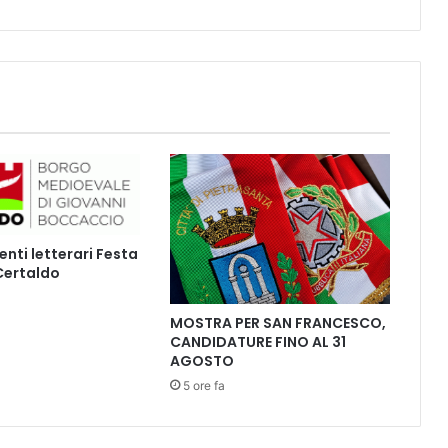
a
n
G
i
m
i
g
n
a
n
o
d
ti letterari Festa
a
 Certaldo
l
0
MOSTRA PER SAN FRANCESCO,
5
CANDIDATURE FINO AL 31
a
AGOSTO
l
1
5 ore fa
1
G
e