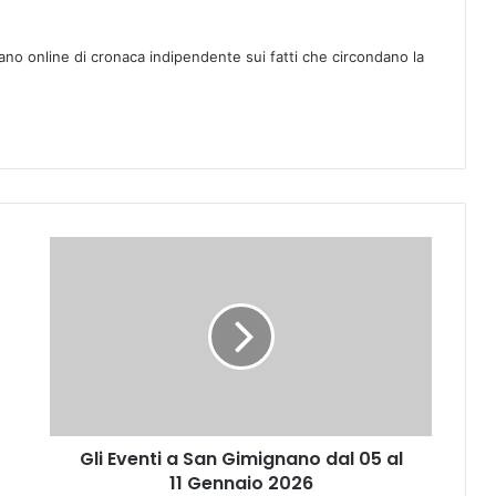
ano online di cronaca indipendente sui fatti che circondano la
G
l
i
E
v
e
n
t
i
Gli Eventi a San Gimignano dal 05 al
a
11 Gennaio 2026
S