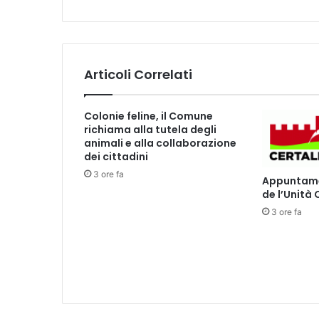
e
r
e
1
0
Articoli Correlati
g
e
n
Colonie feline, il Comune
n
richiama alla tutela degli
a
animali e alla collaborazione
i
dei cittadini
o
3 ore fa
Appuntamen
de l’Unità
3 ore fa