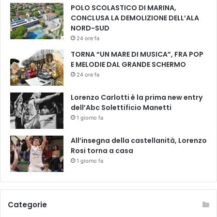
POLO SCOLASTICO DI MARINA,
n
CONCLUSA LA DEMOLIZIONE DELL’ALA
e
NORD-SUD
C
a
24 ore fa
t
TORNA “UN MARE DI MUSICA”, FRA POP
a
E MELODIE DAL GRANDE SCHERMO
r
24 ore fa
s
i
Lorenzo Carlotti è la prima new entry
n
dell’Abc Solettificio Manetti
i
1 giorno fa
|
S
e
All’insegna della castellanità, Lorenzo
n
Rosi torna a casa
e
1 giorno fa
p
a
r
l
Categorie
a