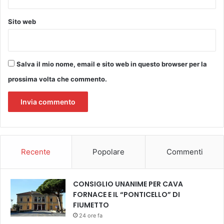
u
t
t
Sito web
i
g
r
a
Salva il mio nome, email e sito web in questo browser per la
z
prossima volta che commento.
i
e
a
l
l
a
F
Recente
Popolare
Commenti
o
n
d
CONSIGLIO UNANIME PER CAVA
a
FORNACE E IL “PONTICELLO” DI
z
FIUMETTO
i
24 ore fa
o