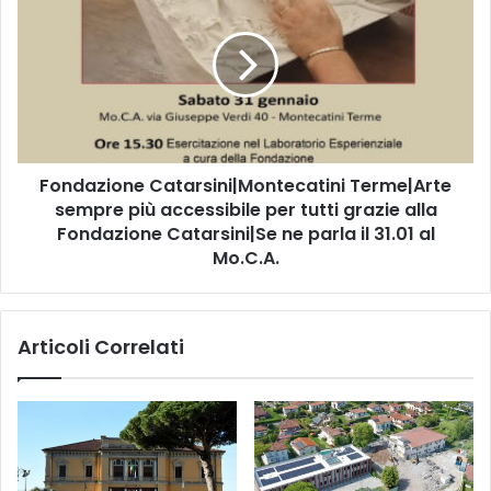
o
R
n
a
d
g
a
g
z
h
i
i
o
a
n
n
Fondazione Catarsini|Montecatini Terme|Arte
e
t
sempre più accessibile per tutti grazie alla
C
i
a
Fondazione Catarsini|Se ne parla il 31.01 al
u
t
Mo.C.A.
n
a
i
r
n
s
Articoli Correlati
c
i
o
n
n
i
t
|
r
M
o
o
d
n