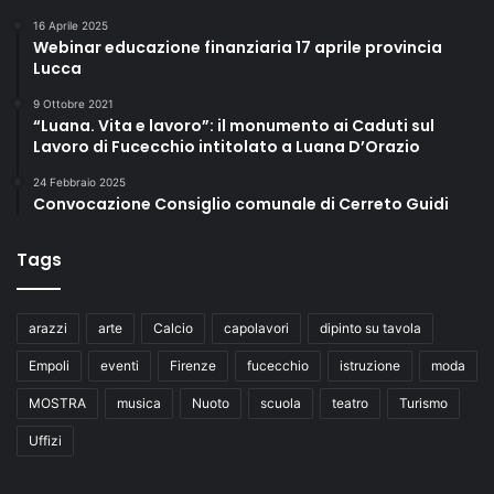
16 Aprile 2025
Webinar educazione finanziaria 17 aprile provincia
Lucca
9 Ottobre 2021
“Luana. Vita e lavoro”: il monumento ai Caduti sul
Lavoro di Fucecchio intitolato a Luana D’Orazio
24 Febbraio 2025
Convocazione Consiglio comunale di Cerreto Guidi
Tags
arazzi
arte
Calcio
capolavori
dipinto su tavola
Empoli
eventi
Firenze
fucecchio
istruzione
moda
MOSTRA
musica
Nuoto
scuola
teatro
Turismo
Uffizi