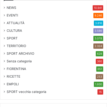
i
l
NEWS
10.941
3
EVENTI
9.246
1
.
ATTUALITÀ
3.816
0
CULTURA
3.586
1
a
SPORT
3.078
l
TERRITORIO
2.324
M
o
SPORT ARCHIVIO
629
.
Senza categoria
360
C
.
FIORENTINA
651
A
RICETTE
253
.
EMPOLI
1.930
SPORT
vecchia categoria
15