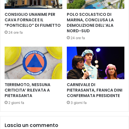
e
t
d
e
CONSIGLIO UNANIME PER
POLO SCOLASTICO DI
i
c
CAVA FORNACE E IL
MARINA, CONCLUSA LA
c
a
“PONTICELLO” DI FIUMETTO
DEMOLIZIONE DELL’ALA
a
t
NORD-SUD
24 ore fa
t
i
24 ore fa
o
n
a
i
l
T
c
e
o
r
l
m
o
e
r
|
TERREMOTO, NESSUNA
CARNEVALE DI
e
A
CRITICITA’ RILEVATA A
PIETRASANTA, FRANCA DINI
r
PIETRASANTA
CONFERMATA PRESIDENTE
t
2 giorni fa
3 giorni fa
e
s
e
Lascia un commento
m