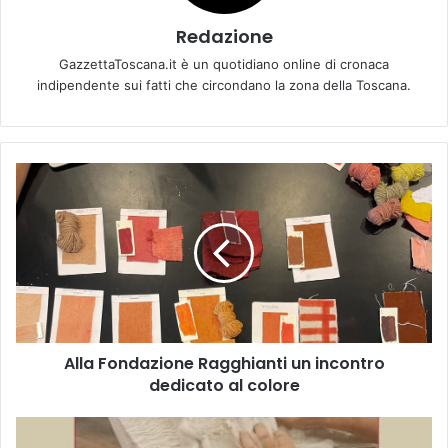
Redazione
GazzettaToscana.it è un quotidiano online di cronaca
indipendente sui fatti che circondano la zona della Toscana.
A
l
l
a
F
o
n
d
a
Alla Fondazione Ragghianti un incontro
z
dedicato al colore
i
o
n
F
e